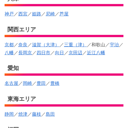
神戸
／
西宮
／
姫路
／
尼崎
／
芦屋
関西エリア
京都
／
奈良
／
滋賀（大津）
／
三重（津）
／和歌山／
宇治
／
八幡
／
長岡京
／
四日市
／
向日
／
京田辺
／
近江八幡
愛知
名古屋
／
岡崎
／
豊田
／
豊橋
東海エリア
静岡
／
焼津
／
藤枝
／
島田