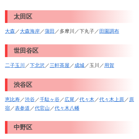
太田区
大森
／
大森海岸
／
蒲田
／多摩川／下丸子／
田園調布
世田谷区
二子玉川
／
下北沢
／
三軒茶屋
／
成城
／玉川／
用賀
渋谷区
恵比寿
／
渋谷
／
千駄ヶ谷
／
広尾
／
代々木
／
代々木上原
／
原
宿
／
表参道
／
代官山
／
代々木八幡
中野区