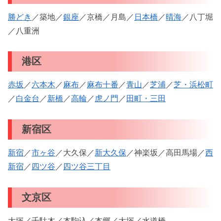
勝どき
／築地／
銀座
／京橋／月島／
日本橋
／
晴海
／八丁堀
／八重洲
港区
赤坂
／
六本木
／
麻布
／
麻布十番
／
青山
／
芝浦
／
芝・浜松町
／
白金台
／
新橋
／
高輪
／
虎ノ門
／
田町・三田
新宿区
新宿
／
市ヶ谷
／大久保／
新大久保
／神楽坂／高田馬場／
西
新宿
／
四ツ谷
／
四ツ谷三丁目
文京区
大塚／千駄木／本駒込／本郷／大塚／水道橋