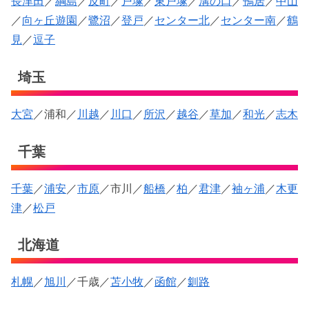
長津田
／
綱島
／
反町
／
戸塚
／
東戸塚
／
溝の口
／
鴨居
／
中山
／
向ヶ丘遊園
／
鷺沼
／
登戸
／
センター北
／
センター南
／
鶴
見
／
逗子
埼玉
大宮
／浦和／
川越
／
川口
／
所沢
／
越谷
／
草加
／
和光
／
志木
千葉
千葉
／
浦安
／
市原
／市川／
船橋
／
柏
／
君津
／
袖ヶ浦
／
木更
津
／
松戸
北海道
札幌
／
旭川
／千歳／
苫小牧
／
函館
／
釧路