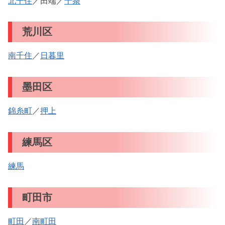
北千住
／田端／
十条
荒川区
南千住
／
日暮里
墨田区
錦糸町
／
押上
練馬区
練馬
町田市
町田
／
南町田