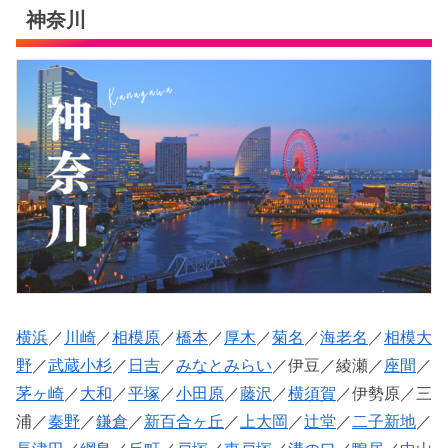
神奈川
横浜
／
川崎
／
相模原
／
橋本
／
厚木
／
菊名
／
海老名
／
相模大
野
／
武蔵小杉
／
日吉
／
みなとみらい
／伊豆／綾瀬／
座間
／
茅ヶ崎
／
大和
／
平塚
／
小田原
／
藤沢
／
横須賀
／伊勢原／三
浦／
秦野
／
鎌倉
／
新百合ヶ丘
／
上大岡
／
辻堂
／
二子新地
／