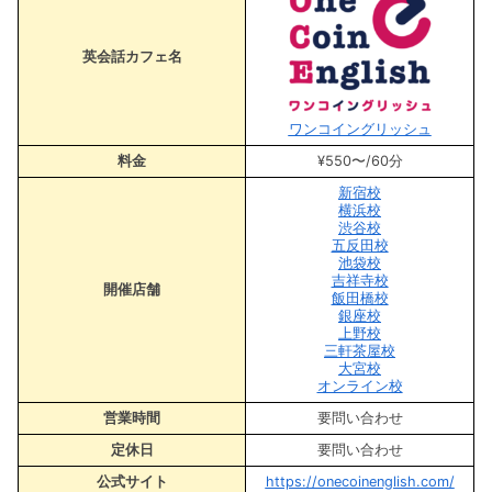
英会話カフェ名
ワンコイングリッシュ
料金
¥550〜/60分
新宿校
横浜校
渋谷校
五反田校
池袋校
吉祥寺校
開催店舗
飯田橋校
銀座校
上野校
三軒茶屋校
大宮校
オンライン校
営業時間
要問い合わせ
定休日
要問い合わせ
公式サイト
https://onecoinenglish.com/