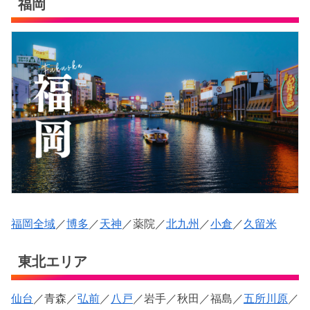
福岡
福岡全域
／
博多
／
天神
／薬院／
北九州
／
小倉
／
久留米
東北エリア
仙台
／青森／
弘前
／
八戸
／岩手／秋田／福島／
五所川原
／