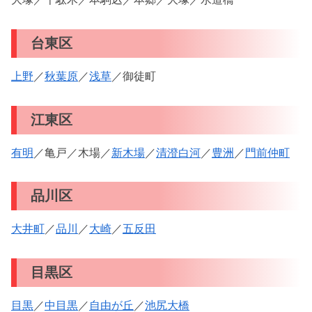
台東区
上野
／
秋葉原
／
浅草
／御徒町
江東区
有明
／亀戸／木場／
新木場
／
清澄白河
／
豊洲
／
門前仲町
品川区
大井町
／
品川
／
大崎
／
五反田
目黒区
目黒
／
中目黒
／
自由が丘
／
池尻大橋