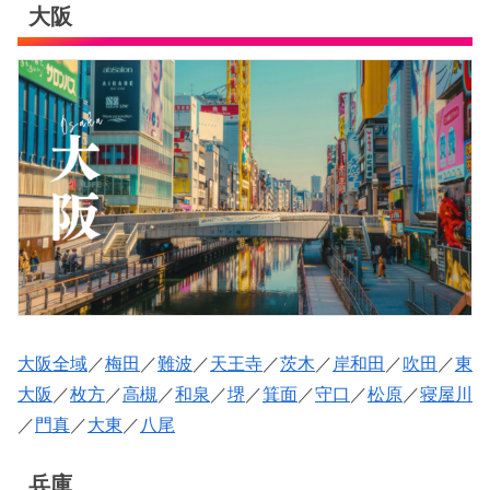
大阪
大阪全域
／
梅田
／
難波
／
天王寺
／
茨木
／
岸和田
／
吹田
／
東
大阪
／
枚方
／
高槻
／
和泉
／
堺
／
箕面
／
守口
／
松原
／
寝屋川
／
門真
／
大東
／
八尾
兵庫