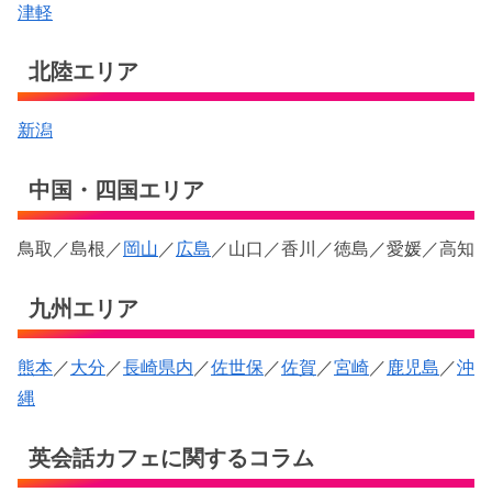
津軽
北陸エリア
新潟
中国・四国エリア
鳥取／島根／
岡山
／
広島
／山口／香川／徳島／愛媛／高知
九州エリア
熊本
／
大分
／
長崎県内
／
佐世保
／
佐賀
／
宮崎
／
鹿児島
／
沖
縄
英会話カフェに関するコラム