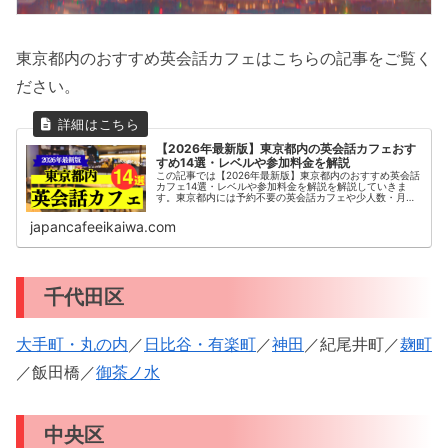
東京都内のおすすめ英会話カフェはこちらの記事をご覧く
ださい。
【2026年最新版】東京都内の英会話カフェおす
すめ14選・レベルや参加料金を解説
この記事では【2026年最新版】東京都内のおすすめ英会話
カフェ14選・レベルや参加料金を解説を解説していきま
す。東京都内には予約不要の英会話カフェや少人数・月額
制の通い放題の英会話カフェなど多くのサービスがありま
す。日本最大級の英会話カフェ...
japancafeeikaiwa.com
千代田区
大手町・丸の内
／
日比谷・有楽町
／
神田
／紀尾井町／
麹町
／飯田橋／
御茶ノ水
中央区