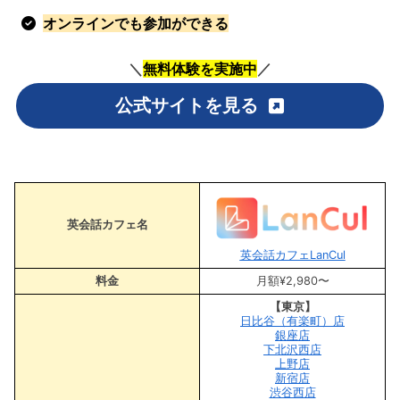
オンラインでも参加ができる
＼
無料体験を実施中
／
公式サイトを見る
英会話カフェ名
英会話カフェLanCul
料金
月額¥2,980〜
【東京】
日比谷（有楽町）店
銀座店
下北沢西店
上野店
新宿店
渋谷西店