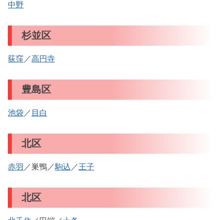
中野
杉並区
荻窪
／
高円寺
豊島区
池袋
／
目白
北区
赤羽
／巣鴨／
駒込
／
王子
北区