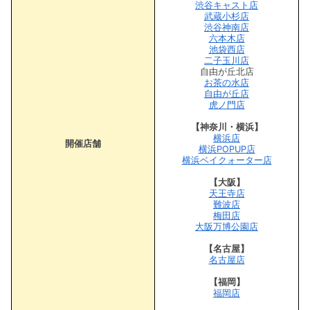
渋谷キャスト店
武蔵小杉店
渋谷神南店
六本木店
池袋西店
二子玉川店
自由が丘北店
お茶の水店
自由が丘店
虎ノ門店
【神奈川・横浜】
横浜店
開催店舗
横浜POPUP店
横浜ベイクォーター店
【大阪】
天王寺店
難波店
梅田店
大阪万博公園店
【名古屋】
名古屋店
【福岡】
福岡店