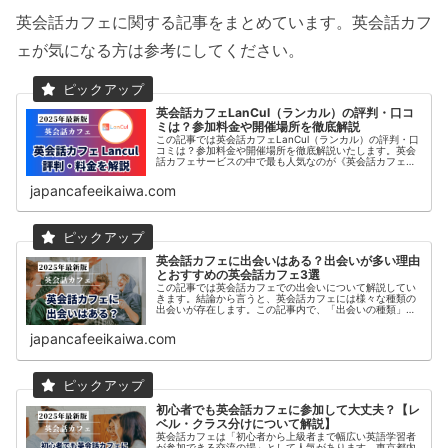
英会話カフェに関する記事をまとめています。英会話カフ
ェが気になる方は参考にしてください。
英会話カフェLanCul（ランカル）の評判・口コ
ミは？参加料金や開催場所を徹底解説
この記事では英会話カフェLanCul（ランカル）の評判・口
コミは？参加料金や開催場所を徹底解説いたします。英会
話カフェサービスの中で最も人気なのが《英会話カフェ
Lancul》です。この記事では、日本最大級の英会話カフェ
コミュニティLancu...
japancafeeikaiwa.com
英会話カフェに出会いはある？出会いが多い理由
とおすすめの英会話カフェ3選
この記事では英会話カフェでの出会いについて解説してい
きます。結論から言うと、英会話カフェには様々な種類の
出会いが存在します。この記事内で、「出会いの種類」と
「出会いがある理由」「新たな出会いがある英会話カフ
ェ」などをご紹介いたします。この記...
japancafeeikaiwa.com
初心者でも英会話カフェに参加して大丈夫？【レ
ベル・クラス分けについて解説】
英会話カフェは「初心者から上級者まで幅広い英語学習者
が参加できる交流の場」として人気があります。東京都内