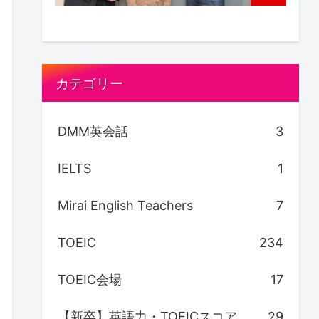
カテゴリー
DMM英会話
3
IELTS
1
Mirai English Teachers
7
TOEIC
234
TOEIC会場
17
【新卒】英語力・TOEICスコア
29