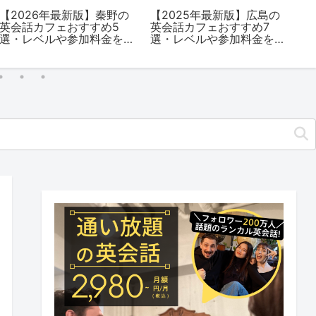
【2026年最新版】秦野の
【2025年最新版】広島の
【
英会話カフェおすすめ5
英会話カフェおすすめ7
キ
選・レベルや参加料金を
選・レベルや参加料金を
の
解説
解説
タ
ト