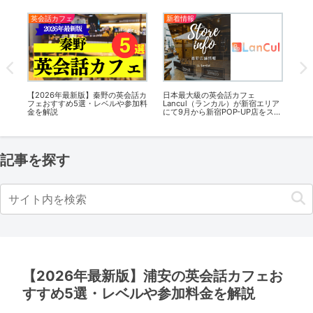
英会話スクールまとめ
英会話カフェ
英
【2026年最新版】大和市のおすす
【2026年最新版】南千住の英会話
【2
リア
めの英会話スクール・英語教室5選
カフェおすすめ5選・レベルや参加
フ
スタ
料金を解説
金
記事を探す
【2026年最新版】浦安の英会話カフェお
すすめ5選・レベルや参加料金を解説