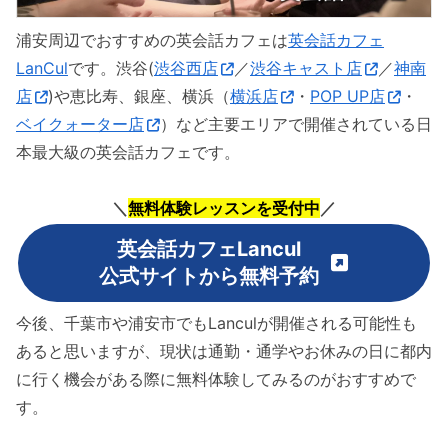
浦安周辺でおすすめの英会話カフェは
英会話カフェ
LanCul
です。渋谷(
渋谷西店
／
渋谷キャスト店
／
神南
店
)や恵比寿、銀座、横浜（
横浜店
・
POP UP店
・
ベイクォーター店
）など主要エリアで開催されている日
本最大級の英会話カフェです。
＼
無料体験レッスンを受付中
／
英会話カフェLancul
公式サイトから無料予約
今後、千葉市や浦安市でもLanculが開催される可能性も
あると思いますが、現状は通勤・通学やお休みの日に都内
に行く機会がある際に無料体験してみるのがおすすめで
す。