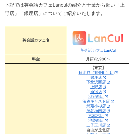
下記では英会話カフェLanculの紹介と千葉から近い「上
野店」「銀座店」についてご紹介いたします。
英会話カフェ名
英会話カフェLanCul
料金
月額¥2,980〜
【東京】
日比谷（有楽町）店
銀座店
下北沢西店
上野店
新宿店
渋谷西店
渋谷キャスト店
武蔵小杉店
渋谷神南店
六本木店
池袋西店
二子玉川店
自由が丘北店