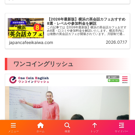
カフェに無料体験を申し込んでみましょう。
【2026年最新版】横浜の英会話カフェおすすめ
8選・レベルや参加料金を解説
この記事では【2026年最新版】横浜の英会話カフェおすす
め8選・口コミや参加料金を解説いたします。横浜市内に
は複数の英会話カフェが開催されています。月額制で通い
放題の英会話カフェや初心者におすすめの英会話カフェや
レベル別でクラス分けがされている場合など、英語に苦手
2026.07.17
japancafeeikaiwa.com
なイメージを持っている方も、1人で来られる方も嬉しい仕
組みもあります。まずは無料体験を受講してみましょう。
ワンコイングリッシュ
メニュー
ホーム
検索
トップ
サイドバー