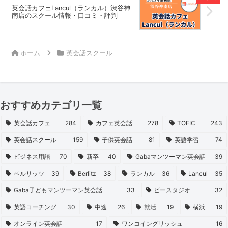
英会話カフェLancul（ランカル）渋谷神
南店のスクール情報・口コミ・評判
ホーム
英会話スクール
おすすめカテゴリ一覧
英会話カフェ
284
カフェ英会話
278
TOEIC
243
英会話スクール
159
子供英会話
81
英語学習
74
ビジネス用語
70
新卒
40
Gabaマンツーマン英会話
39
ベルリッツ
39
Berlitz
38
ランカル
36
Lancul
35
Gaba子どもマンツーマン英会話
33
ビースタジオ
32
英語コーチング
30
中途
26
就活
19
横浜
19
オンライン英会話
17
ワンコイングリッシュ
16