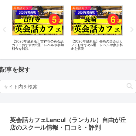
英会話カフェ
英会話カフェ
英
会話
【2026年最新版】吉祥寺の英会話
【2026年最新版】長崎の英会話カ
【2
参加
カフェおすすめ5選・レベルや参加
フェおすすめ6選・レベルや参加料
話
料金を解説
金を解説
加
記事を探す
英会話カフェLancul（ランカル）自由が丘
店のスクール情報・口コミ・評判