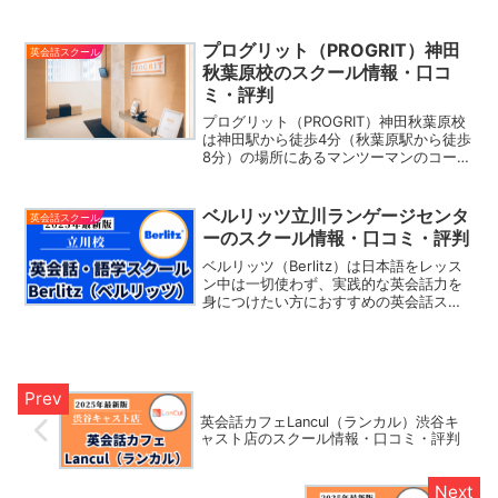
す。Gabaマンツーマン英会話は「40分間
のマンツーマンレッスン」を提供し、生
徒一人一人の予算とスケジュールに合わ
プログリット（PROGRIT）神田
英会話スクール
せた安心の「月謝制」で英会話レッスン
秋葉原校のスクール情報・口コ
を提供しています。また、現在Gabaマン
ミ・評判
ツーマン英会話では大好評の《お試しコ
ース月額20,000円》で英会話レッスンを
プログリット（PROGRIT）神田秋葉原校
スタートできるキャンペーン実施中で
は神田駅から徒歩4分（秋葉原駅から徒歩
す。
8分）の場所にあるマンツーマンのコーチ
ング型の英会話スクールです。プログリ
ットでは「毎日3時間の学習」を継続する
ための緻密な計画と学習スケジュールを
ベルリッツ立川ランゲージセンタ
英会話スクール
作成。一人一...
ーのスクール情報・口コミ・評判
ベルリッツ（Berlitz）は日本語をレッス
ン中は一切使わず、実践的な英会話力を
身につけたい方におすすめの英会話スク
ールです。レッスン内では「実践的な場
面」を想定したレッスンを生徒一人一人
にカスタマイズし、実際の生活の中で使
える英語のスピー...
英会話カフェLancul（ランカル）渋谷キ
ャスト店のスクール情報・口コミ・評判