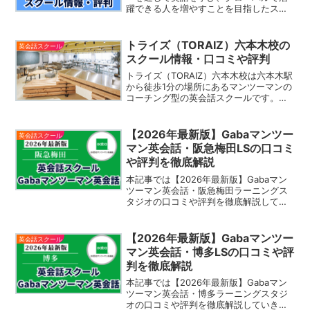
躍できる人を増やすことを目指したスク
ールです。サッカースクールではな
く、"サッカー"を通じて実践的な英語力
を身につけることができ、楽しみながら
トライズ（TORAIZ）六本木校の
英会話スクール
語学とスポーツの両面を育む...
スクール情報・口コミや評判
トライズ（TORAIZ）六本木校は六本木駅
から徒歩1分の場所にあるマンツーマンの
コーチング型の英会話スクールです。週3
回の英会話レッスンを提供し、1年間で圧
倒的な学習時間約1,000時間の英語学習を
サポート。トライズでは英語習得の専門
【2026年最新版】Gabaマンツー
英会話スクール
家であ...
マン英会話・阪急梅田LSの口コミ
や評判を徹底解説
本記事では【2026年最新版】Gabaマン
ツーマン英会話・阪急梅田ラーニングス
タジオの口コミや評判を徹底解説してい
きます。Gabaマンツーマン英会話は「40
分間のマンツーマンレッスン」を提供
し、生徒一人一人の予算とスケジュール
【2026年最新版】Gabaマンツー
英会話スクール
に合わせた安心の「月謝制」で英会話レ
マン英会話・博多LSの口コミや評
ッスンを提供しています。また、現在
判を徹底解説
Gabaマンツーマン英会話では大好評の
《お試しコース月額20,000円》で英会話
本記事では【2026年最新版】Gabaマン
レッスンをスタートできるキャンペーン
ツーマン英会話・博多ラーニングスタジ
実施中です。
オの口コミや評判を徹底解説していきま