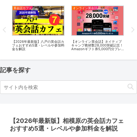
オンライン英会話
英会話カフェ
英会
話カ
【オンライン英会話】ネイティブ
【2026年最新版】武蔵小金井の英
【2
加料
キャンプ教材数28,000突破記念！
会話カフェおすすめ5選・レベルや
の英
Amazonギフト券5,000円分プレ
参加料金を解説
ルや
ゼントキャンペーン開催中
記事を探す
【2026年最新版】相模原の英会話カフェ
おすすめ5選・レベルや参加料金を解説