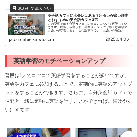
英会話カフェに出会いはある？出会いが多い理由
とおすすめの英会話カフェ3選
この記事では英会話カフェでの出会いについて解説してい
きます。結論から言うと、英会話カフェには様々な種類の
出会いが存在します。この記事内で、「出会いの種類」と
「出会いがある理由」「新たな出会いがある英会話カフ
ェ」などをご紹介いたします。この記...
2025.04.06
japancafeeikaiwa.com
英語学習のモチベーションアップ
普段は1人でコツコツ英語学習をすることが多いですが、
英会話カフェに参加することで、定期的に英語のアウトプ
ットをすることができます。さらに、自分英会話カフェで
仲間と一緒に気軽に英語を話すことができれば、続けやす
いはずです。