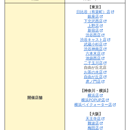
【東京】
日比谷（有楽町）店
銀座店
下北沢西店
上野店
新宿店
渋谷西店
渋谷キャスト店
武蔵小杉店
渋谷神南店
六本木店
池袋西店
二子玉川店
自由が丘北店
お茶の水店
自由が丘店
虎ノ門店
【神奈川・横浜】
横浜店
開催店舗
横浜POPUP店
横浜ベイクォーター店
【大阪】
天王寺店
難波店
梅田店