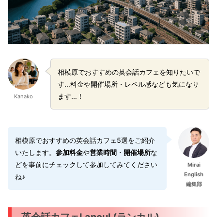
相模原でおすすめの英会話カフェを知りたいで
す…料金や開催場所・レベル感なども気になり
ます…！
Kanako
相模原でおすすめの英会話カフェ5選をご紹介
いたします。
参加料金
や
営業時間
・
開催場所
な
どを事前にチェックして参加してみてください
Mirai
English
ね♪
編集部
英会話カフェLancul (ランカル)