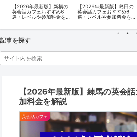
版】あざみ
【2026年最新版】新百合
【2026年最新版
ェおすす
ヶ丘の英会話カフェおす
英会話カフェおす
や参加料金
すめ7選・レベルや参加料
選・レベルや参加
金を解説
解説
記事を探す
【2026年最新版】練馬の英会
加料金を解説
英会話カフェ