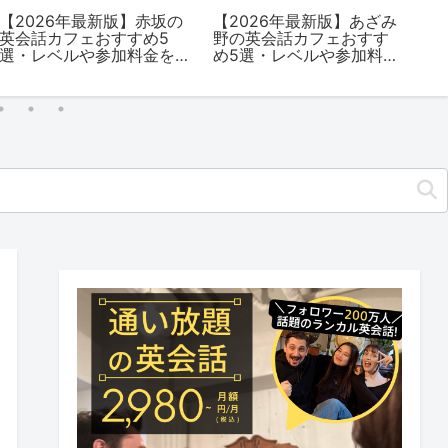
京都
【2026年最新版】門前仲
日本最大級の英会話カフ
すす
町の英会話カフェおすす
ェLancul（ランカル）
加料
め5選・レベルや参加料金
座店がOPEN！
を解説