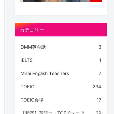
カテゴリー
DMM英会話
3
IELTS
1
Mirai English Teachers
7
TOEIC
234
TOEIC会場
17
【新卒】英語力・TOEICスコア
29