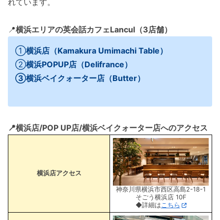
れています。
📍
横浜エリアの英会話カフェLancul（3店舗）
①
横浜店（Kamakura Umimachi Table）
②
横浜POPUP店
（Delifrance）
③横浜ベイクォーター店（Butter）
📍横浜店/POP UP店/横浜ベイクォーター店へのアクセス
横浜店アクセス
神奈川県横浜市西区高島2-18-1
そごう横浜店 10F
◆詳細は
こちら