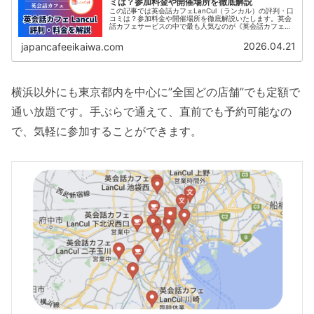
ミは？参加料金や開催場所を徹底解説
この記事では英会話カフェLanCul（ランカル）の評判・口
コミは？参加料金や開催場所を徹底解説いたします。英会
話カフェサービスの中で最も人気なのが《英会話カフェ
Lancul》です。この記事では、日本最大級の英会話カフェ
コミュニティLanculの評判や口コミ、料金プランなどをご
2026.04.21
japancafeeikaiwa.com
紹介いたします。
横浜以外にも東京都内を中心に”全国どの店舗”でも定額で
通い放題です。手ぶらで通えて、直前でも予約可能なの
で、気軽に参加することができます。