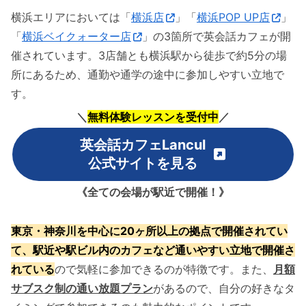
横浜エリアにおいては「
横浜店
」「
横浜POP UP店
」
「
横浜ベイクォーター店
」の3箇所で英会話カフェが開
催されています。3店舗とも横浜駅から徒歩で約5分の場
所にあるため、通勤や通学の途中に参加しやすい立地で
す。
＼
無料体験レッスンを受付中
／
英会話カフェLancul
公式サイト
を見る
《全ての会場が駅近で開催！》
東京・神奈川を中心に20ヶ所以上の拠点で開催されてい
て、駅近や駅ビル内のカフェ
など通いやすい立地
で開催さ
れている
ので気軽に参加できるのが特徴です。また、
月額
サブスク制の通い放題プラン
があるので、自分の好きなタ