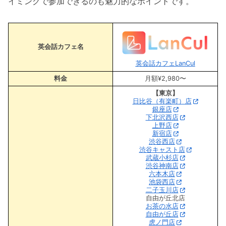
イミングで参加できるのも魅力的なポイントです。
英会話カフェ名
英会話カフェLanCul
料金
月額¥2,980〜
【東京】
日比谷（有楽町）店
銀座店
下北沢西店
上野店
新宿店
渋谷西店
渋谷キャスト店
武蔵小杉店
渋谷神南店
六本木店
池袋西店
二子玉川店
自由が丘北店
お茶の水店
自由が丘店
虎ノ門店