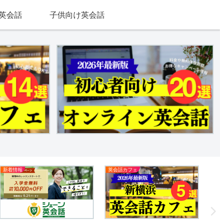
英会話
子供向け英会話
新着情報
英会話カフェ
英