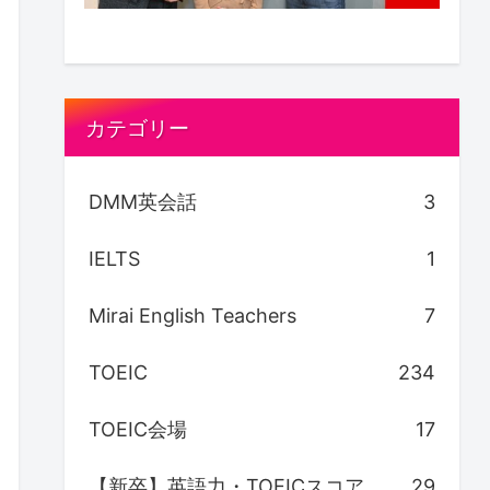
カテゴリー
DMM英会話
3
IELTS
1
Mirai English Teachers
7
TOEIC
234
TOEIC会場
17
【新卒】英語力・TOEICスコア
29