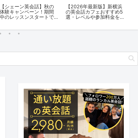
【シェーン英会話】秋の
【2026年最新版】新横浜
【
体験キャンペーン！期間
の英会話カフェおすすめ5
杉
中のレッスンスタートで
選・レベルや参加料金を
め
入学金無料・初期費用
解説
を
10,000円OFF！9/21(日)ま
で