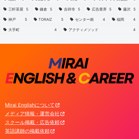
三軒茶屋
5
鎌倉
5
吉祥寺
5
広告業界
5
藤沢
5
神戸
5
TORAIZ
5
センター南
4
福岡
4
大手町
4
アクティメソッド
4
Mirai Englishについて
メディア情報・運営会社
スクール掲載・広告依頼
英語講師の掲載依頼