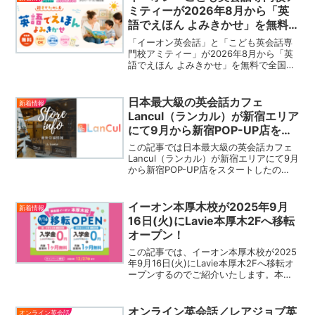
ミティーが2026年8月から「英
語でえほん よみきかせ」を無料
で開催！
「イーオン英会話」と「こども英会話専
門校アミティー」が2026年8月から「英
語でえほん よみきかせ」を無料で全国
280以上のスクールにて無料で開催しま
す。未就学児（1歳～6歳）を対象とした
「英語でえほん よみきかせ」イベント
日本最大級の英会話カフェ
新着情報
で、下記の公式サ...
Lancul（ランカル）が新宿エリア
にて9月から新宿POP-UP店をス
タート！
この記事では日本最大級の英会話カフェ
Lancul（ランカル）が新宿エリアにて9月
から新宿POP-UP店をスタートしたの
で、ご紹介いたします。既存の新宿店は9
月からリニューアル工事のためお休みと
なるため、新宿エリアでは新宿POP-UP
イーオン本厚木校が2025年9月
新着情報
の利用がおすすめです。
16日(火)にLavie本厚木2Fへ移転
オープン！
この記事では、イーオン本厚木校が2025
年9月16日(火)にLavie本厚木2Fへ移転オ
ープンするのでご紹介いたします。本厚
木校の移転オープンを記念して、「英会
話体無料特別イベント」が開催されま
す。また2025年12月27日まではお得なキ
オンライン英会話／レアジョブ英
オンライン英会話