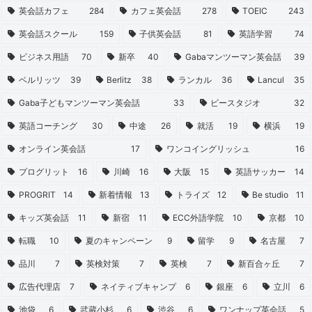
英会話カフェ
284
カフェ英会話
278
TOEIC
243
英会話スクール
159
子供英会話
81
英語学習
74
ビジネス用語
70
新卒
40
Gabaマンツーマン英会話
39
ベルリッツ
39
Berlitz
38
ランカル
36
Lancul
35
Gaba子どもマンツーマン英会話
33
ビースタジオ
32
英語コーチング
30
中途
26
就活
19
横浜
19
オンライン英会話
17
ワンコイングリッシュ
16
プログリット
16
川崎
16
大阪
15
英語サッカー
14
PROGRIT
14
新着情報
13
トライズ
12
Be studio
11
キッズ英会話
11
新宿
11
ECC外語学院
10
京都
10
転職
10
夏のキャンペーン
9
留学
9
名古屋
7
品川
7
英検対策
7
英検
7
新百合ヶ丘
7
広告代理店
7
ネイティブキャンプ
6
銀座
6
立川
6
池袋
6
武蔵小杉
6
渋谷
6
ワンナップ英会話
5