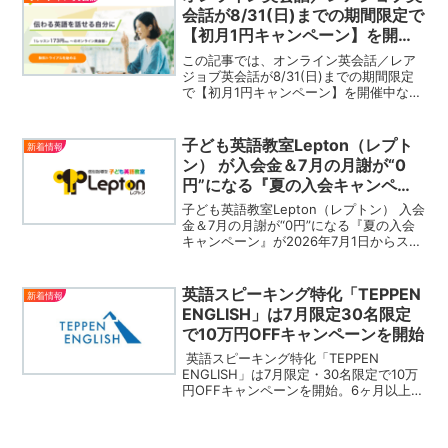
ャンペーンも開催中です。
会話が8/31(日)までの期間限定で
【初月1円キャンペーン】を開催
中！
この記事では、オンライン英会話／レア
ジョブ英会話が8/31(日)までの期間限定
で【初月1円キャンペーン】を開催中なの
でご紹介いたします。レアジョブ英会話
は【1レッスン173円〜】受講可能なオン
ライン英会話サービスです。
子ども英語教室Lepton（レプト
新着情報
ン） が入会金＆7月の月謝が“0
円”になる『夏の入会キャンペー
ン』を実施
子ども英語教室Lepton（レプトン） 入会
金＆7月の月謝が“0円”になる『夏の入会
キャンペーン』が2026年7月1日からスタ
ートします。▶︎子ども英語教室
Lepton（レプトン） 公式サイト夏の入会
キャンペーンの詳細引用：レプトン公式
英語スピーキング特化「TEPPEN
新着情報
サイ...
ENGLISH」は7月限定30名限定
で10万円OFFキャンペーンを開始
英語スピーキング特化「TEPPEN
ENGLISH」は7月限定・30名限定で10万
円OFFキャンペーンを開始。6ヶ月以上の
コースを受講の方限定です。公式サイト
から24時間無料体験を受付中なので、チ
ェックしてみてください。