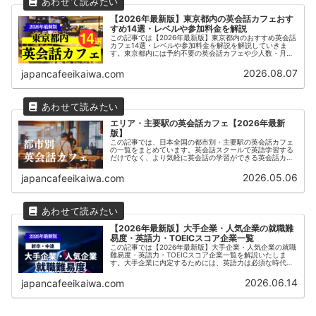
【2026年最新版】東京都内の英会話カフェおす
すめ14選・レベルや参加料金を解説
この記事では【2026年最新版】東京都内のおすすめ英会話
カフェ14選・レベルや参加料金を解説を解説していきま
す。東京都内には予約不要の英会話カフェや少人数・月額
制の通い放題の英会話カフェなど多くのサービスがありま
す。日本最大級の英会話カフェLancul（ランカル）やカフ
2026.08.07
japancafeeikaiwa.com
ェ英会話♪などが開催されています。まずは気になる英会話
カフェに無料体験を申し込んでみましょう。
エリア・主要駅の英会話カフェ【2026年最新
版】
この記事では、日本全国の都市別・主要駅の英会話カフェ
の一覧をまとめています。英会話スクールで英語学習する
だけでなく、より気軽に英会話の学習ができる英会話カフ
ェは近年人気を集めています。
2026.05.06
japancafeeikaiwa.com
【2026年最新版】大手企業・人気企業の就職難
易度・英語力・TOEICスコア企業一覧
この記事では【2026年最新版】大手企業・人気企業の就職
難易度・英語力・TOEICスコア企業一覧を解説いたしま
す。大手企業に内定するためには、英語力は必須な時代に
なっています。また、新卒採用だけではなく、中途採用で
内定をもらうためにはより高いレベルの実践的な英語力が
2026.06.14
japancafeeikaiwa.com
必須となります。海外展開やグローバルな事業を行ってい
る企業ではTOEICスコア800点以上などを求められること
も珍しくはありません。本記事では大手企業・人気企業の
就職難易度・英語力・TOEICスコア企業一覧など就職活動