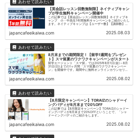
【英会話レッスン回数無制限】ネイティブキャン
プが学生無料キャンペーン開催中
この記事では【英会話レッスン回数無制限】ネイティブキ
ャンプ 小・中高生1年間無料キャンペーンをご紹介いたし
ます。ネイティブキャンプは【ユーザー数】【講師数】
【教材数】【レッスン数】【価格】【授業の受けやすさ】
【日本人カウンセラーによる無料サポート回数】の7項目
2025.08.03
japancafeeikaiwa.com
で1位を獲得したNo.1のオンライン英会話サービスです。
8月末までの期間限定！【留学1週間をプレゼン
ト】スマ留夏のワクワクキャンペーンがスタート
留学エージェント「スマ留」では2025年8月1日(金)～8月
31日(日)までの1ヶ月間「スマ留夏のワクワクキャンペー
ン」を開催中です。期間中に無料オンラインカウンセリン
グまたは団体説明会を予約し、初めてご参加いただいた方
の中から抽選で【5名様】に お好きな国から選べる留学1週
2025.08.02
japancafeeikaiwa.com
間（最大145,000円相当分）をプレゼント！
【8月限定キャンペーン】TORAIZのシャドーイ
ングバディが8月末まで20%OFF
この記事では【8月限定キャンペーン】TORAIZのシャドー
イングバディが8月末まで20%OFFということで、「シャ
ドーイングバディのご紹介をします。
2025.08.02
japancafeeikaiwa.com