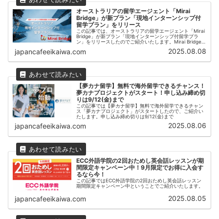
オーストラリアの留学エージェント「Mirai
Bridge」が新プラン「現地インターンシップ付
留学プラン」をリリース
この記事では、オーストラリアの留学エージェント「Mirai
Bridge」が新プラン「現地インターンシップ付留学プラ
ン」をリリースしたのでご紹介いたします。Mirai Bridge
はオーストラリアの7都市（ケアンズ・ブリスベン・ゴー
2025.08.08
japancafeeikaiwa.com
ルドコースト・シドニー・アデレード・メルボルン・パー
ス）への留学・ワーキングホリデー・大学進学をサポート
する現地留学エージェントです。
【夢カナ留学】無料で海外留学できるチャンス！
夢カナプロジェクトがスタート！申し込み締め切
りは9/12(金)まで
この記事では【夢カナ留学】無料で海外留学できるチャン
ス「夢カナプロジェクト」がスタートしたので、ご紹介い
たします。申し込み締め切りは9/12(金)まで
2025.08.06
japancafeeikaiwa.com
ECC外語学院の2回おためし英会話レッスンが期
間限定キャンペーン中！9月限定でお得に入会す
るなら今！
この記事ではECC外語学院の2回おためし英会話レッスン
期間限定キャンペーン中ということでご紹介いたします。
2025.08.05
japancafeeikaiwa.com