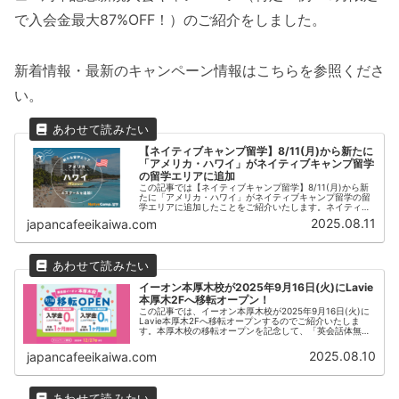
で入会金最大87%OFF！）のご紹介をしました。
新着情報・最新のキャンペーン情報はこちらを参照くださ
い。
【ネイティブキャンプ留学】8/11(月)から新たに
「アメリカ・ハワイ」がネイティブキャンプ留学
の留学エリアに追加
この記事では【ネイティブキャンプ留学】8/11(月)から新
たに「アメリカ・ハワイ」がネイティブキャンプ留学の留
学エリアに追加したことをご紹介いたします。ネイティブ
キャンプはオンライン英会話ネイティブキャンプ留学が運
2025.08.11
japancafeeikaiwa.com
営する留学サービスです。
イーオン本厚木校が2025年9月16日(火)にLavie
本厚木2Fへ移転オープン！
この記事では、イーオン本厚木校が2025年9月16日(火)に
Lavie本厚木2Fへ移転オープンするのでご紹介いたしま
す。本厚木校の移転オープンを記念して、「英会話体無料
特別イベント」が開催されます。また2025年12月27日ま
ではお得なキャンペーンも開催中です。
2025.08.10
japancafeeikaiwa.com