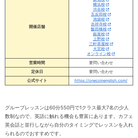
横浜校
渋谷校
五反田校
池袋校
吉祥寺校
開催店舗
飯田橋校
銀座校
上野校
三軒茶屋校
大宮校
オンライン校
営業時間
要問い合わせ
定休日
要問い合わせ
公式サイト
https://onecoinenglish.com/
グループレッスンは60分550円で1クラス最大7名の少人
数制なので、英語に触れる機会も豊富にあります。カフェ
英会話と並行しながら自分のタイミングでレッスンを入れ
られるのでおすすめです。