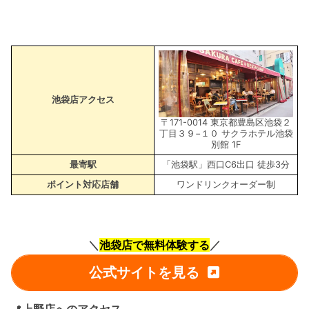
池袋店アクセス
〒171-0014 東京都豊島区池袋２
丁目３９−１０ サクラホテル池袋
別館 1F
最寄駅
「池袋駅」西口C6出口 徒歩3分
ポイント対応店舗
ワンドリンクオーダー制
＼
池袋店で無料体験する
／
公式サイトを見る
📍
上野店へのアクセス