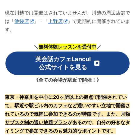
現在川越では開催はされていませんが、川越の周辺店舗で
は「
池袋店
」・「
上野店
」で定期的に開催されていま
す。
＼
無料体験レッスンを受付中
／
英会話カフェLancul
公式サイトを見る
《全ての会場が駅近で開催！》
東京・神奈川を中心に20ヶ所以上の拠点で開催されてい
て、駅近や駅ビル内のカフェ
など通いやすい立地
で開催さ
れている
ので気軽に参加できるのが特徴です。また、
月額
サブスク制の通い放題プラン
があるので、自分の好きなタ
イミングで参加できるのも魅力的なポイントです。