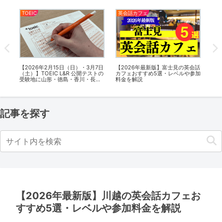
英会話スクールまとめ
英会話カフェ
英
会話
【2026年最新版】相模原市で安い
【2026年最新版】芝・浜松町の英
【2
参加
おすすめの英会話スクール10選を
会話カフェおすすめ6選・レベルや
フ
解説・評判や口コミをご紹介
参加料金を解説
金
記事を探す
【2026年最新版】川越の英会話カフェお
すすめ5選・レベルや参加料金を解説