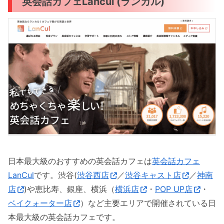
英会話カフェLancul (ランカル)
日本最大級のおすすめの英会話カフェは
英会話カフェ
LanCul
です。渋谷(
渋谷西店
／
渋谷キャスト店
／
神南
店
)や恵比寿、銀座、横浜（
横浜店
・
POP UP店
・
ベイクォーター店
）など主要エリアで開催されている日
本最大級の英会話カフェです。