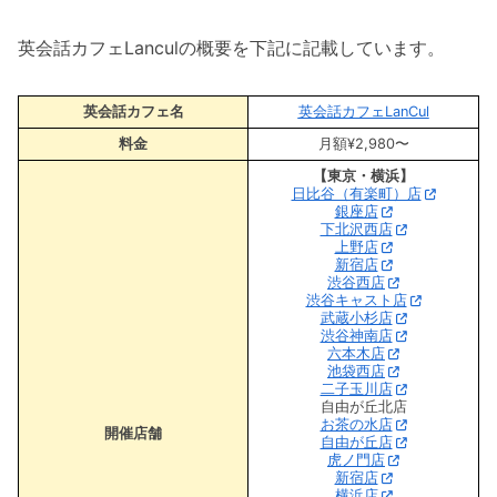
英会話カフェLanculの概要を下記に記載しています。
英会話カフェ名
英会話カフェLanCul
料金
月額¥2,980〜
【東京・横浜】
日比谷（有楽町）店
銀座店
下北沢西店
上野店
新宿店
渋谷西店
渋谷キャスト店
武蔵小杉店
渋谷神南店
六本木店
池袋西店
二子玉川店
自由が丘北店
お茶の水店
開催店舗
自由が丘店
虎ノ門店
新宿店
横浜店