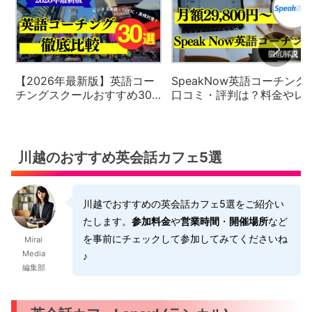
【2026年最新版】英語コー
SpeakNow英語コーチング
チングスクールおすすめ30
口コミ・評判は？料金やレ
社の徹底比較と評判・口コ
スン内容を徹底解説【2026
ミ・料金体系をご紹介
年最新版】
川越のおすすめ英会話カフェ5選
川越でおすすめの英会話カフェ5選をご紹介い
たします。
参加料金
や
営業時間
・
開催場所
など
を事前にチェックして参加してみてくださいね
Mirai
Media
♪
編集部