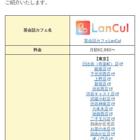
ご紹介いたします。
英会話カフェ名
英会話カフェLanCul
料金
月額¥2,980〜
【東京】
日比谷（有楽町）店
銀座店
下北沢西店
上野店
新宿店
渋谷西店
渋谷キャスト店
武蔵小杉店
渋谷神南店
六本木店
池袋西店
二子玉川店
自由が丘北店
お茶の水店
自由が丘店
虎ノ門店