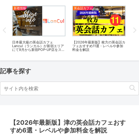
新着情報
英会話カフェ
英
話カ
日本最大級の英会話カフェ
【2026年最新版】枚方の英会話カ
【2
加料
Lancul（ランカル）が新宿エリア
フェおすすめ11選・レベルや参加
フ
にて9月から新宿POP-UP店をスタ
料金を解説
金
ート！
記事を探す
【2026年最新版】津の英会話カフェおす
すめ6選・レベルや参加料金を解説