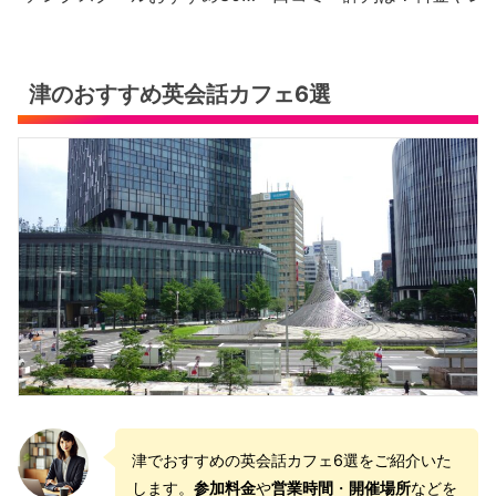
社の徹底比較と評判・口コ
スン内容を徹底解説【2026
ミ・料金体系をご紹介
年最新版】
津のおすすめ英会話カフェ6選
津でおすすめの英会話カフェ6選をご紹介いた
します。
参加料金
や
営業時間
・
開催場所
などを