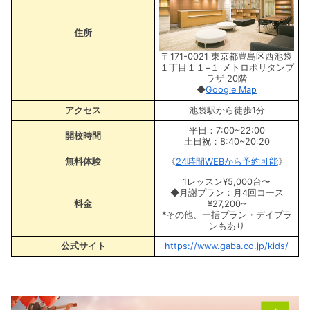
住所
〒171-0021 東京都豊島区西池袋
１丁目１１−１ メトロポリタンプ
ラザ 20階
◆
Google Map
アクセス
池袋駅から徒歩1分
平日：7:00~22:00
開校時間
土日祝：8:40~20:20
無料体験
《
24時間WEBから予約可能
》
1レッスン¥5,000台〜
◆月謝プラン：月4回コース
料金
¥27,200~
*その他、一括プラン・デイプラ
ンもあり
公式サイト
https://www.gaba.co.jp/kids/