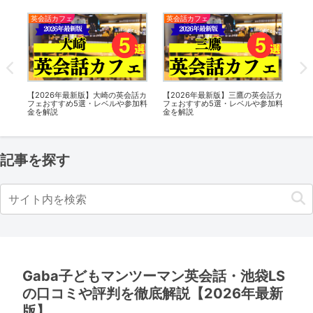
英会話カフェ
英会話カフェ
新
話カ
【2026年最新版】長岡京の英会話
【2026年最新版】用賀の英会話カ
【
加料
カフェおすすめ7選・レベルや参加
フェおすすめ5選・レベルや参加料
ン
料金を解説
金を解説
ア2
10
記事を探す
Gaba子どもマンツーマン英会話・池袋LS
の口コミや評判を徹底解説【2026年最新
版】