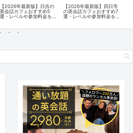
【2026年最新版】日吉の
【2026年最新版】四日市
【
英会話カフェおすすめ5
の英会話カフェおすすめ7
英
選・レベルや参加料金を
選・レベルや参加料金を
選
解説
解説
解