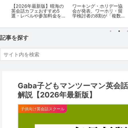
木
【2026年最新版】晴海の
ワーキング・ホリデー協
5
英会話カフェおすすめ5
会が発表、ワーホリ・留
を
選・レベルや参加料金を
学検討者の8割が「複数エ
解説
ージェントを比較」2~3社
の検討が最多
記事を探す
Gaba子どもマンツーマン英会
解説【2026年最新版】
子供向け英会話スクール