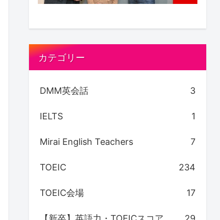
カテゴリー
DMM英会話
3
IELTS
1
Mirai English Teachers
7
TOEIC
234
TOEIC会場
17
【新卒】英語力・TOEICスコア
29