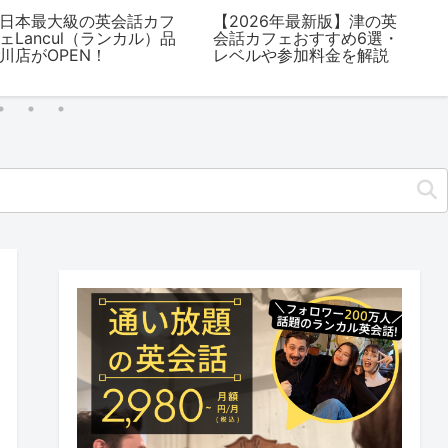
日本最大級の英会話カフ
【2026年最新版】津の英
【
ェLancul（ランカル）品
会話カフェおすすめ6選・
の
川店がOPEN！
レベルや参加料金を解説
選
解