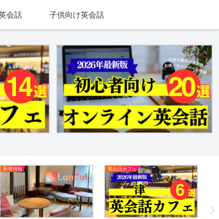
英会話
子供向け英会話
新着情報
英会話カフェ
英