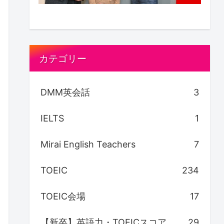
カテゴリー
DMM英会話
3
IELTS
1
Mirai English Teachers
7
TOEIC
234
TOEIC会場
17
【新卒】英語力・TOEICスコア
29