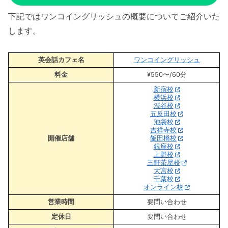
下記ではワンコイングリッシュの概要についてご紹介いた
します。
英会話カフェ名
ワンコイングリッシュ
料金
¥550〜/60分
新宿校
横浜校
渋谷校
五反田校
池袋校
吉祥寺校
開催店舗
飯田橋校
銀座校
上野校
三軒茶屋校
大宮校
千葉校
オンライン校
営業時間
要問い合わせ
定休日
要問い合わせ