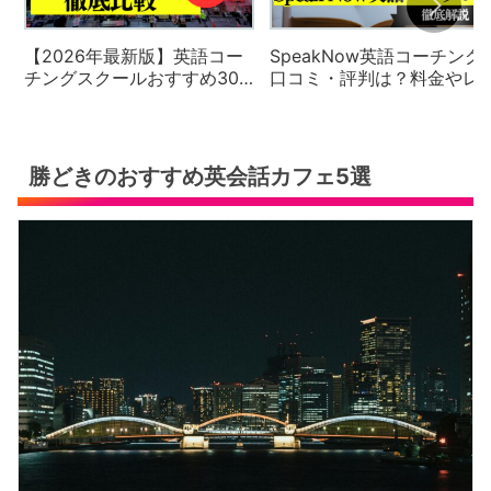
【2026年最新版】英語コー
SpeakNow英語コーチング
チングスクールおすすめ30
口コミ・評判は？料金やレ
社の徹底比較と評判・口コ
スン内容を徹底解説【2026
ミ・料金体系をご紹介
年最新版】
勝どきのおすすめ英会話カフェ5選