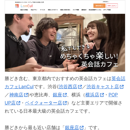
勝どき含む、東京都内でおすすめの英会話カフェは
英会話
カフェLanCul
です。渋谷(
渋谷西店
／
渋谷キャスト店
／
神南店
)や恵比寿、
銀座
、横浜（
横浜店
・
POP
UP店
・
ベイクォーター店
）など主要エリアで開催さ
れている日本最大級の英会話カフェです。
勝どきから最も近い店舗は「
銀座店
」です。