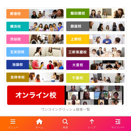
ワンコイングリッシュ校舎一覧
＼
オンライン英会話も受講できる
／
メニュー
ホーム
検索
トップ
サイドバー