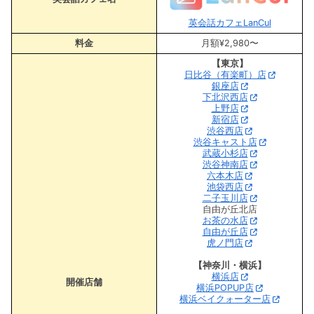
英会話カフェLanCul
料金
月額¥2,980〜
【東京】
日比谷（有楽町）店
銀座店
下北沢西店
上野店
新宿店
渋谷西店
渋谷キャスト店
武蔵小杉店
渋谷神南店
六本木店
池袋西店
二子玉川店
自由が丘北店
お茶の水店
自由が丘店
虎ノ門店
【神奈川・横浜】
横浜店
開催店舗
横浜POPUP店
横浜ベイクォーター店