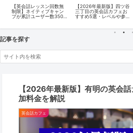
の
【英会話レッスン回数無
【2026年最新版】四ツ谷
制限】ネイティブキャン
三丁目の英会話カフェお
を
プが累計ユーザー数350万
すすめ5選・レベルや参加
人突破、新規登録で
料金を解説
Amazonギフト券5,000円
プレゼント！
記事を探す
【2026年最新版】有明の英会
加料金を解説
英会話カフェ