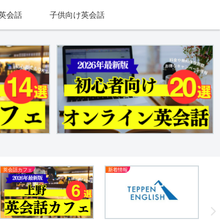
英会話
子供向け英会話
英会話カフェ
新着情報
英