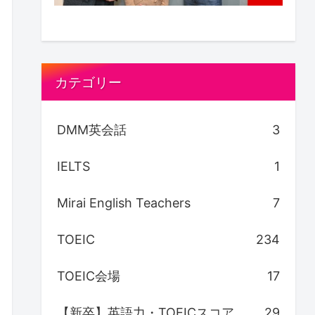
カテゴリー
DMM英会話
3
IELTS
1
Mirai English Teachers
7
TOEIC
234
TOEIC会場
17
【新卒】英語力・TOEICスコア
29