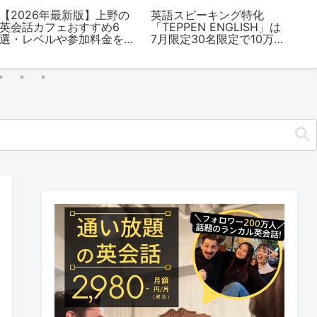
【2026年最新版】上野の
英語スピーキング特化
【
英会話カフェおすすめ6
「TEPPEN ENGLISH」は
英
選・レベルや参加料金を
7月限定30名限定で10万円
選
解説
OFFキャンペーンを開始
解