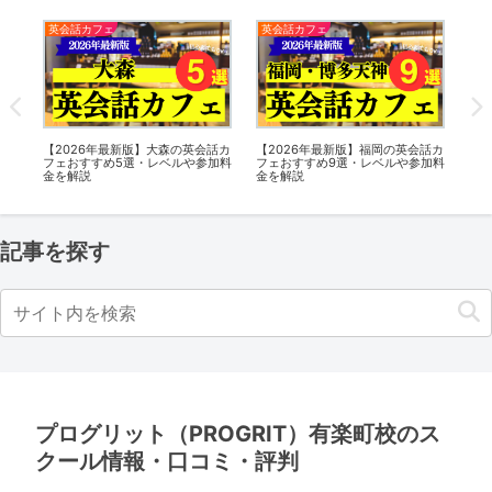
英会話カフェ
英会話カフェ
英
話カ
【2026年最新版】神田の英会話カ
【2026年最新版】山形の英会話カ
【2
加料
フェおすすめ5選・レベルや参加料
フェおすすめ7選・レベルや参加料
フ
金を解説
金を解説
金
記事を探す
プログリット（PROGRIT）有楽町校のス
クール情報・口コミ・評判