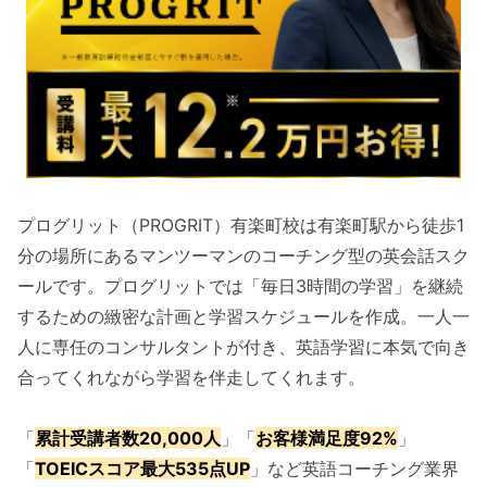
プログリット（PROGRIT）有楽町校は有楽町駅から徒歩1
分の場所にあるマンツーマンのコーチング型の英会話スク
ールです。プログリットでは「毎日3時間の学習」を継続
するための緻密な計画と学習スケジュールを作成。一人一
人に専任のコンサルタントが付き、英語学習に本気で向き
合ってくれながら学習を伴走してくれます。
「
累計受講者数20,000人
」「
お客様満足度92%
」
「
TOEICスコア最大535点UP
」など英語コーチング業界