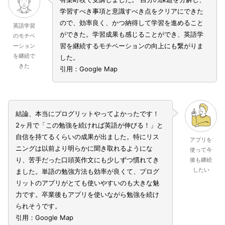
学習すべき事項と意識すべき点をクリアにできた
ので、効率良く、かつ納得して学習を進めること
英語学習
ができた。学習成果も感じることができ、英語学
のモチベ
習を継続するモチベーションの向上にも繋がりま
ーション
を継続で
した。
きた
引用：Google Map
結論、本当にプログリットやってよかったです！
2ヶ月で「この勉強を続ければ英語が伸びる！」と
自信を持てるくらいの成果が出ました。特にリス
アプリを
ニングは以前より明らかに聞き取れるようにな
使って今
り、苦手だった口頭英作文にも少しずつ慣れてき
後も継続
したい
ました。単語の勉強方法も効率が良くて、プログ
リットのアプリがとても使いやすいのも大きな魅
力です。卒業後もアプリを使いながら勉強を続け
られそうです。
引用：Google Map