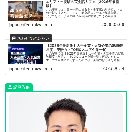
エリア・主要駅の英会話カフェ【2026年最新
版】
この記事では、日本全国の都市別・主要駅の英会話カフェ
の一覧をまとめています。英会話スクールで英語学習する
だけでなく、より気軽に英会話の学習ができる英会話カフ
ェは近年人気を集めています。
2026.05.06
japancafeeikaiwa.com
【2026年最新版】大手企業・人気企業の就職難
易度・英語力・TOEICスコア企業一覧
この記事では【2026年最新版】大手企業・人気企業の就職
難易度・英語力・TOEICスコア企業一覧を解説いたしま
す。大手企業に内定するためには、英語力は必須な時代に
なっています。また、新卒採用だけではなく、中途採用で
内定をもらうためにはより高いレベルの実践的な英語力が
2026.06.14
japancafeeikaiwa.com
必須となります。海外展開やグローバルな事業を行ってい
る企業ではTOEICスコア800点以上などを求められること
も珍しくはありません。本記事では大手企業・人気企業の
就職難易度・英語力・TOEICスコア企業一覧など就職活動
に必要な情報をまとめています。
記事監修