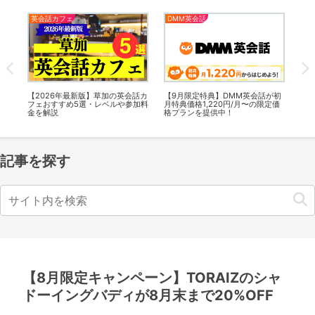
英会話カフェ
DMM英会話
オ
会話
【2026年最新版】草加の英会話カ
【9月限定特典】DMM英会話が初
オ
参加
フェおすすめ5選・レベルや参加料
月特典価格1,220円/月〜の限定価
会話
金を解説
格プランを提供中！
【初
中
記事を探す
【8月限定キャンペーン】TORAIZのシャ
ドーイングバディが8月末まで20%OFF