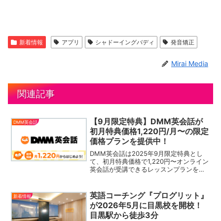
新着情報
アプリ
シャドーイングバディ
発音矯正
Mirai Media
関連記事
【9月限定特典】DMM英会話が
DMM英会話
初月特典価格1,220円/月〜の限定
価格プランを提供中！
DMM英会話は2025年9月限定特典とし
て、初月特典価格で1,220円〜オンライン
英会話が受講できるレッスンプランを提
供中です。公式サイトを見るこの記事に
はPRを含みますキャンペーン詳細引用：
公式サイトオンライン英会話【DMM英会
英語コーチング『プログリット』
新着情報
話】では2...
が2026年5月に目黒校を開校！
目黒駅から徒歩3分