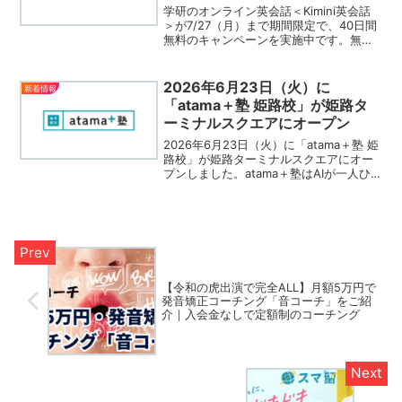
期間限定
学研のオンライン英会話＜Kimini英会話
＞が7/27（月）まで期間限定で、40日間
無料のキャンペーンを実施中です。無料
体験で満足できなかったら、その場で即
解約OKなので、気軽に無料体験を始める
ことができます。40日間の無料体験を存
2026年6月23日（火）に
新着情報
分に利用...
「atama＋塾 姫路校」が姫路タ
ーミナルスクエアにオープン
2026年6月23日（火）に「atama＋塾 姫
路校」が姫路ターミナルスクエアにオー
プンしました。atama＋塾はAIが一人ひ
とりの苦手を分析し最短ルートで基礎を
固めるAI学習塾です。入塾金無料や月謝
無料のお得な夏期キャンペーンを、8月31
日（月）までの期間限定で開催中です。
【令和の虎出演で完全ALL】月額5万円で
発音矯正コーチング「音コーチ」をご紹
介｜入会金なしで定額制のコーチング