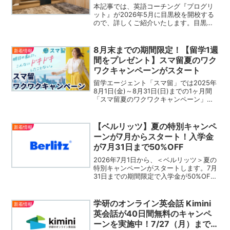
本記事では、英語コーチング『プログリ
ット』が2026年5月に目黒校を開校する
ので、詳しくご紹介いたします。目黒駅
から徒歩3分の目黒東洋ビル4階にて開校
予定。『プログリット』は、専任のコン
サルタントがマンツーマンで英語学習を
8月末までの期間限定！【留学1週
新着情報
サポートし、短期間で英語力を向上させ
間をプレゼント】スマ留夏のワク
る英語コーチングサービスです。
ワクキャンペーンがスタート
留学エージェント「スマ留」では2025年
8月1日(金)～8月31日(日)までの1ヶ月間
「スマ留夏のワクワクキャンペーン」を
開催中です。期間中に無料オンラインカ
ウンセリングまたは団体説明会を予約
し、初めてご参加いただいた方の中から
【ベルリッツ】夏の特別キャンペ
新着情報
抽選で【5名様】に お好きな国から選べ
ーンが7月からスタート！入学金
る留学1週間（最大145,000円相当分）を
が7月31日まで50%OFF
プレゼント！
2026年7月1日から、＜ベルリッツ＞夏の
特別キャンペーンがスタートします。7月
31日までの期間限定で入学金が50%OFF
になるお得なキャンペーン。ベルリッツ
で英語学習を始めようと検討している方
は公式サイトをチェックしてください。
学研のオンライン英会話 Kimini
新着情報
▶︎ベルリ...
英会話が40日間無料のキャンペ
ーンを実施中！7/27（月）まで