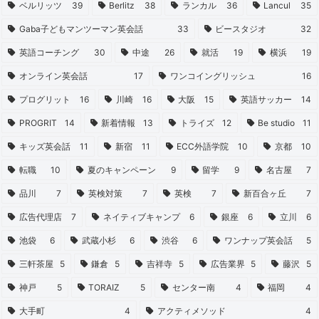
ベルリッツ
39
Berlitz
38
ランカル
36
Lancul
35
Gaba子どもマンツーマン英会話
33
ビースタジオ
32
英語コーチング
30
中途
26
就活
19
横浜
19
オンライン英会話
17
ワンコイングリッシュ
16
プログリット
16
川崎
16
大阪
15
英語サッカー
14
PROGRIT
14
新着情報
13
トライズ
12
Be studio
11
キッズ英会話
11
新宿
11
ECC外語学院
10
京都
10
転職
10
夏のキャンペーン
9
留学
9
名古屋
7
品川
7
英検対策
7
英検
7
新百合ヶ丘
7
広告代理店
7
ネイティブキャンプ
6
銀座
6
立川
6
池袋
6
武蔵小杉
6
渋谷
6
ワンナップ英会話
5
三軒茶屋
5
鎌倉
5
吉祥寺
5
広告業界
5
藤沢
5
神戸
5
TORAIZ
5
センター南
4
福岡
4
大手町
4
アクティメソッド
4