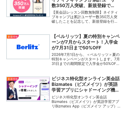
数350万人突破、新規登録で
Amazonギフト券5,000円プレゼ
【英会話レッスン回数無制限】ネイティ
ント！
ブキャンプは累計ユーザー数350万人突
破したことを記念して、新規登録を行な
ったユーザーにAmazonギフト券5,000円
プレゼントするキャンペーンを開始いた
しました。
【ベルリッツ】夏の特別キャンペ
新着情報
ーンが7月からスタート！入学金
が7月31日まで50%OFF
2026年7月1日から、＜ベルリッツ＞夏の
特別キャンペーンがスタートします。7月
31日までの期間限定で入学金が50%OFF
になるお得なキャンペーン。ベルリッツ
で英語学習を始めようと検討している方
は公式サイトをチェックしてください。
ビジネス特化型オンライン英会話
新着情報
▶︎ベルリ...
Bizmates（ビズメイツ）が英語
学習アプリにシャドーイング機能
を追加リリース
ビジネス特化型オンライン英会話
Bizmates（ビズメイツ）が英語学習アプ
リBizmates App（ビズメイツ アップ）
にシャドーイング機能を追加したことを
発表いたしました。英語学習の鍵となる
リスニング力・スピーキング力の上達に
シャドーイングを効率よく活用してみま