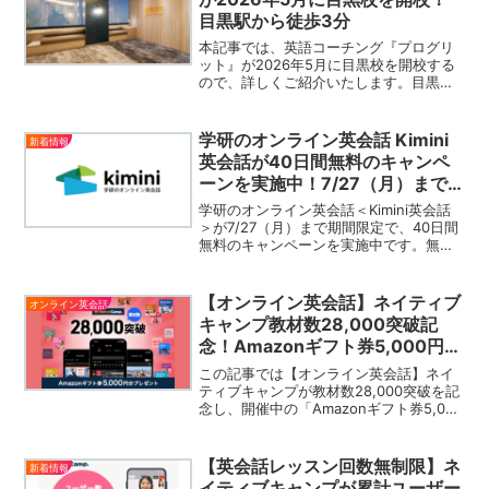
目黒駅から徒歩3分
本記事では、英語コーチング『プログリ
ット』が2026年5月に目黒校を開校する
ので、詳しくご紹介いたします。目黒駅
から徒歩3分の目黒東洋ビル4階にて開校
予定。『プログリット』は、専任のコン
サルタントがマンツーマンで英語学習を
学研のオンライン英会話 Kimini
新着情報
サポートし、短期間で英語力を向上させ
英会話が40日間無料のキャンペ
る英語コーチングサービスです。
ーンを実施中！7/27（月）まで
期間限定
学研のオンライン英会話＜Kimini英会話
＞が7/27（月）まで期間限定で、40日間
無料のキャンペーンを実施中です。無料
体験で満足できなかったら、その場で即
解約OKなので、気軽に無料体験を始める
ことができます。40日間の無料体験を存
【オンライン英会話】ネイティブ
オンライン英会話
分に利用...
キャンプ教材数28,000突破記
念！Amazonギフト券5,000円分
プレゼントキャンペーン開催中
この記事では【オンライン英会話】ネイ
ティブキャンプが教材数28,000突破を記
念し、開催中の「Amazonギフト券5,000
円分プレゼントキャンペーン」について
ご紹介いたします。公式サイトを見るこ
の記事にはPRを含みますキャンペーン詳
【英会話レッスン回数無制限】ネ
新着情報
細【オ...
イティブキャンプが累計ユーザー