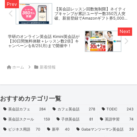
しょう。
【英会話レッスン回数無制限】ネイティ
ブキャンプが累計ユーザー数350万人突
破、新規登録でAmazonギフト券5,000円
プレゼント！
学研のオンライン英会話 Kimini英会話が
【30日間無料体験＋レッスン数2倍】キ
ャンペーンを8/25(月)まで開催中！
ホーム
新着情報
おすすめカテゴリ一覧
英会話カフェ
284
カフェ英会話
278
TOEIC
243
英会話スクール
159
子供英会話
81
英語学習
74
ビジネス用語
70
新卒
40
Gabaマンツーマン英会話
39