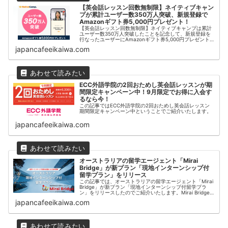
【英会話レッスン回数無制限】ネイティブキャン
プが累計ユーザー数350万人突破、新規登録で
Amazonギフト券5,000円プレゼント！
【英会話レッスン回数無制限】ネイティブキャンプは累計
ユーザー数350万人突破したことを記念して、新規登録を
行なったユーザーにAmazonギフト券5,000円プレゼント
するキャンペーンを開始いたしました。
japancafeeikaiwa.com
ECC外語学院の2回おためし英会話レッスンが期
間限定キャンペーン中！9月限定でお得に入会す
るなら今！
この記事ではECC外語学院の2回おためし英会話レッスン
期間限定キャンペーン中ということでご紹介いたします。
japancafeeikaiwa.com
オーストラリアの留学エージェント「Mirai
Bridge」が新プラン「現地インターンシップ付
留学プラン」をリリース
この記事では、オーストラリアの留学エージェント「Mirai
Bridge」が新プラン「現地インターンシップ付留学プラ
ン」をリリースしたのでご紹介いたします。Mirai Bridge
はオーストラリアの7都市（ケアンズ・ブリスベン・ゴー
japancafeeikaiwa.com
ルドコー...