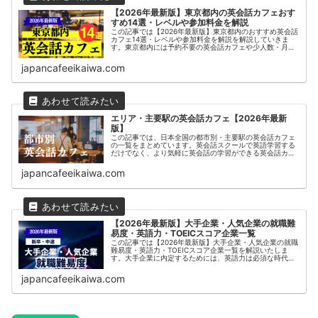
【2026年最新版】東京都内の英会話カフェおす
すめ14選・レベルや参加料金を解説
この記事では【2026年最新版】東京都内のおすすめ英会話
カフェ14選・レベルや参加料金を解説を解説していきま
す。東京都内には予約不要の英会話カフェや少人数・月額
制の通い放題の英会話カフェなど多くのサービスがありま
す。日本最大級の英会話カフェ...
japancafeeikaiwa.com
エリア・主要駅の英会話カフェ【2026年最新
版】
この記事では、日本全国の都市別・主要駅の英会話カフェ
の一覧をまとめています。英会話スクールで英語学習する
だけでなく、より気軽に英会話の学習ができる英会話カフ
ェは近年人気を集めています。
japancafeeikaiwa.com
【2026年最新版】大手企業・人気企業の就職難
易度・英語力・TOEICスコア企業一覧
この記事では【2026年最新版】大手企業・人気企業の就職
難易度・英語力・TOEICスコア企業一覧を解説いたしま
す。大手企業に内定するためには、英語力は必須な時代に
なっています。また、新卒採用だけではなく、中途採用で
内定をもらうためにはより高...
japancafeeikaiwa.com