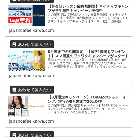
【英会話レッスン回数無制限】ネイティブキャン
プが学生無料キャンペーン開催中
この記事では【英会話レッスン回数無制限】ネイティブキ
ャンプ 小・中高生1年間無料キャンペーンをご紹介いたし
ます。ネイティブキャンプは【ユーザー数】【講師数】
【教材数】【レッスン数】【価格】【授業の受けやすさ】
【日本人カウンセラーによる無料サ...
japancafeeikaiwa.com
8月末までの期間限定！【留学1週間をプレゼン
ト】スマ留夏のワクワクキャンペーンがスタート
留学エージェント「スマ留」では2025年8月1日(金)～8月
31日(日)までの1ヶ月間「スマ留夏のワクワクキャンペー
ン」を開催中です。期間中に無料オンラインカウンセリン
グまたは団体説明会を予約し、初めてご参加いただいた方
の中から抽選で【5名...
japancafeeikaiwa.com
【8月限定キャンペーン】TORAIZのシャドーイ
ングバディが8月末まで20%OFF
この記事では【8月限定キャンペーン】TORAIZのシャドー
イングバディが8月末まで20%OFFということで、「シャ
ドーイングバディのご紹介をします。
japancafeeikaiwa.com