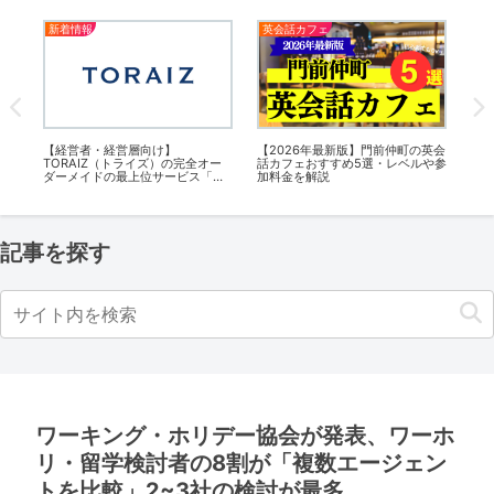
新着情報
英会話カフェ
英
英会
【留学エージェントウィッシュイ
【2026年最新版】越谷の英会話カ
【2
や参
ンターナショナル】秋の留学フェ
フェおすすめ5選・レベルや参加料
フ
ア2025年が東京10/5(日)・大阪
金を解説
金
10/12(日)で開催！参加無料
記事を探す
ワーキング・ホリデー協会が発表、ワーホ
リ・留学検討者の8割が「複数エージェン
トを比較」2~3社の検討が最多