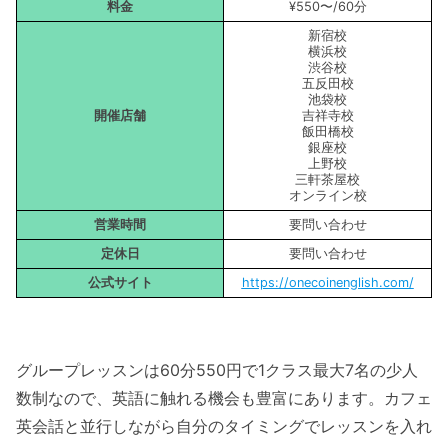
料金
¥550〜/60分
新宿校
横浜校
渋谷校
五反田校
池袋校
開催店舗
吉祥寺校
飯田橋校
銀座校
上野校
三軒茶屋校
オンライン校
営業時間
要問い合わせ
定休日
要問い合わせ
公式サイト
https://onecoinenglish.com/
グループレッスンは60分550円で1クラス最大7名の少人
数制なので、英語に触れる機会も豊富にあります。カフェ
英会話と並行しながら自分のタイミングでレッスンを入れ