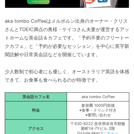
aka tombo Coffeeはメルボルン出身のオーナー・クリス
さんとTOEIC満点の奥様・ケイコさん夫妻が運営するアッ
トホームな英会話＆カフェです。「予約不要のフリートー
クカフェ」と「予約が必要なセッション」を中心に英字新
聞読解や日常英会話などを開催しています。
少人数制で初心者にも優しく、オーストラリア英語を体感
できて、お食事も食べられるのが特徴です。
英会話カフェ名
aka tombo Coffee
参加費 1000円前後
料金
※食事・ドリンク付き
※要問い合わせ
〒630-8222 奈良県奈良市餅飯
アクセス
殿町14-7Yビル 2階
Google Mapは
こちら＞