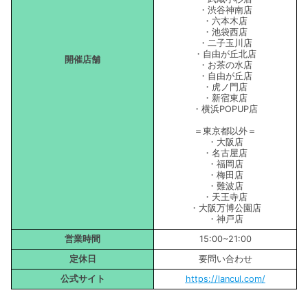
・渋谷神南店
・六本木店
・池袋西店
・二子玉川店
・自由が丘北店
開催店舗
・お茶の水店
・自由が丘店
・虎ノ門店
・新宿東店
・横浜POPUP店
＝東京都以外＝
・大阪店
・名古屋店
・福岡店
・梅田店
・難波店
・天王寺店
・大阪万博公園店
・神戸店
営業時間
15:00~21:00
定休日
要問い合わせ
公式サイト
https://lancul.com/