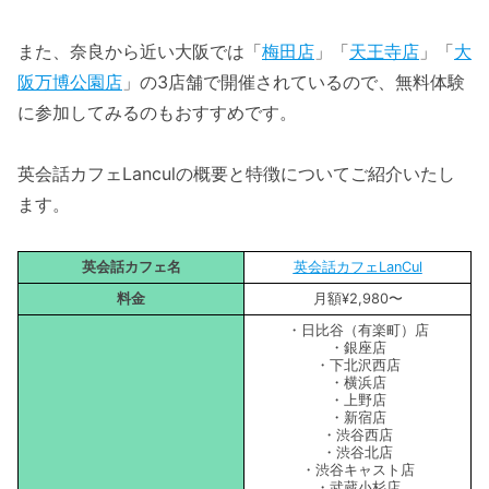
また、奈良から近い大阪では「
梅田店
」「
天王寺店
」「
大
阪万博公園店
」の3店舗で開催されているので、無料体験
に参加してみるのもおすすめです。
英会話カフェLanculの概要と特徴についてご紹介いたし
ます。
英会話カフェ名
英会話カフェLanCul
料金
月額¥2,980〜
・日比谷（有楽町）店
・銀座店
・下北沢西店
・横浜店
・上野店
・新宿店
・渋谷西店
・渋谷北店
・渋谷キャスト店
・武蔵小杉店