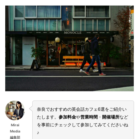
奈良でおすすめの英会話カフェ6選をご紹介い
たします。
参加料金
や
営業時間
・
開催場所
など
を事前にチェックして参加してみてくださいね
Mirai
Media
♪
編集部