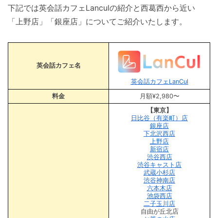
下記では英会話カフェLanculの紹介と西葛西から近い
「上野店」「銀座店」についてご紹介いたします。
英会話カフェ名
英会話カフェLanCul
料金
月額¥2,980〜
【東京】
日比谷（有楽町）店
銀座店
下北沢西店
上野店
新宿店
渋谷西店
渋谷キャスト店
武蔵小杉店
渋谷神南店
六本木店
池袋西店
二子玉川店
自由が丘北店