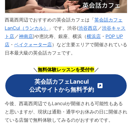
西葛西周辺でおすすめの英会話カフェは「
英会話カフェ
LanCul（ランカル）
」です。渋谷(
渋谷西店
／
渋谷キャス
ト店
／
神南店
)や恵比寿、銀座、横浜（
横浜店
・
POP UP
店
・
ベイクォーター店
）など主要エリアで開催されている
日本最大級の英会話カフェです。
＼
無料体験レッスンを受付中
／
英会話カフェLancul
公式サイトから無料予約
今後、西葛西周辺でもLanculが開催される可能性もある
と思いますが、現状は通勤・通学やお休みの日に開催され
ている店舗で無料体験してみるのがおすすめです。