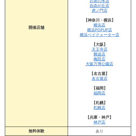
お茶の水店
自由が丘店
虎ノ門店
【神奈川・横浜】
横浜店
開催店舗
横浜POPUP店
横浜ベイクォーター店
【大阪】
天王寺店
難波店
梅田店
大阪万博公園店
【名古屋】
名古屋店
【福岡】
福岡店
【札幌】
札幌店
【兵庫・神戸】
神戸店
無料体験
あり