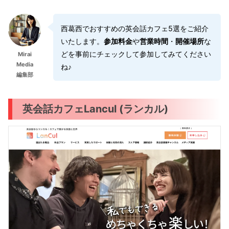
西葛西でおすすめの英会話カフェ5選をご紹介
いたします。
参加料金
や
営業時間
・
開催場所
な
どを事前にチェックして参加してみてください
Mirai
Media
ね♪
編集部
英会話カフェLancul (ランカル)