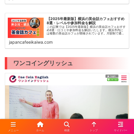
【2025年最新版】横浜の英会話カフェおすすめ
8選・レベルや参加料金を解説
この記事では【2025年最新版】横浜の英会話カフェおすす
め8選・口コミや参加料金を解説いたします。横浜市内に
は複数の英会話カフェが開催されています。月額制で通い
放題の英会話カフェや初心者におすすめの英会話カフェや
レベル別でクラス分けがされて...
japancafeeikaiwa.com
ワンコイングリッシュ
メニュー
ホーム
検索
トップ
サイドバー