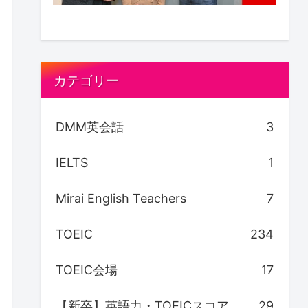
カテゴリー
DMM英会話
3
IELTS
1
Mirai English Teachers
7
TOEIC
234
TOEIC会場
17
【新卒】英語力・TOEICスコア
29