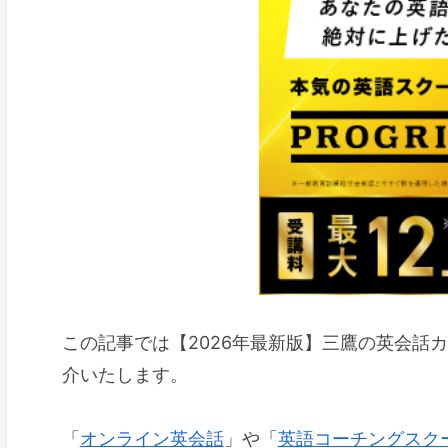
この記事では【2026年最新版】三鷹の英会話
介いたします。
「
オンライン英会話
」や「
英語コーチングスク