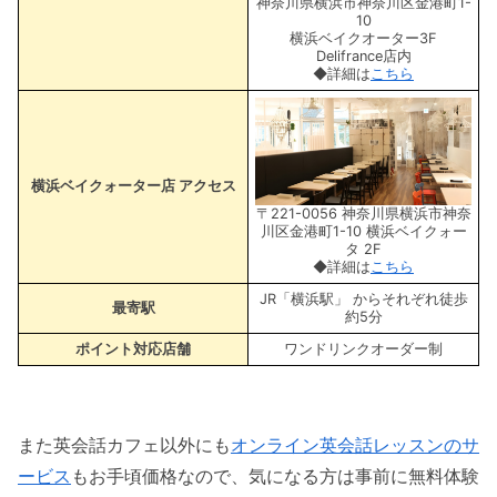
神奈川県横浜市神奈川区金港町1-
10
横浜ベイクオーター3F
Delifrance店内
◆詳細は
こちら
横浜ベイクォーター店 アクセス
〒221-0056 神奈川県横浜市神奈
川区金港町1-10 横浜ベイクォー
タ 2F
◆詳細は
こちら
JR「横浜駅」 からそれぞれ徒歩
最寄駅
約5分
ポイント対応店舗
ワンドリンクオーダー制
また英会話カフェ以外にも
オンライン英会話レッスンのサ
ービス
もお手頃価格なので、気になる方は事前に無料体験