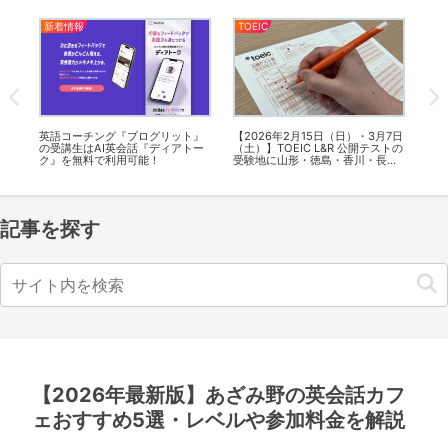
新着情報
TOEIC
英
会話
英語コーチング『プログリット』
【2026年2月15日（日）・3月7日
【2
参加
の受講生はAI英会話『ディアトー
（土）】TOEIC L&R 公開テストの
話
ク』を無料で利用可能！
受験地に山形・徳島・香川・長
加
崎・鹿児島などが新たに追加
記事を探す
【2026年最新版】あざみ野の英会話カフ
ェおすすめ5選・レベルや参加料金を解説