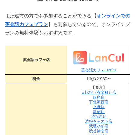
また遠方の方でも参加することができる
【
オンラインでの
英会話カフェプラン
】
も開催しているので、オンラインプ
ランの無料体験もおすすめです。
英会話カフェ名
英会話カフェLanCul
料金
月額¥2,980〜
【東京】
日比谷（有楽町）店
銀座店
下北沢西店
上野店
新宿店
渋谷西店
渋谷キャスト店
武蔵小杉店
渋谷神南店