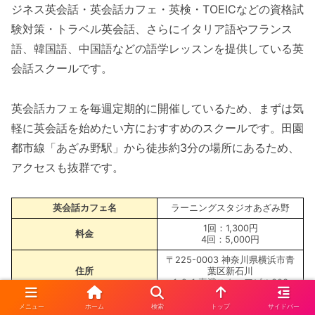
ジネス英会話・英会話カフェ・英検・TOEICなどの資格試
験対策・トラベル英会話、さらにイタリア語やフランス
語、韓国語、中国語などの語学レッスンを提供している英
会話スクールです。
英会話カフェを毎週定期的に開催しているため、まずは気
軽に英会話を始めたい方におすすめのスクールです。田園
都市線「あざみ野駅」から徒歩約3分の場所にあるため、
アクセスも抜群です。
英会話カフェ名
ラーニングスタジオあざみ野
1回：1,300円
料金
4回：5,000円
〒225-0003 神奈川県横浜市青
住所
葉区新石川
1-9-1 真澄スクエアビル303
平日：9:45~21:00
メニュー
ホーム
検索
トップ
サイドバー
*金曜日：9:45~20:15