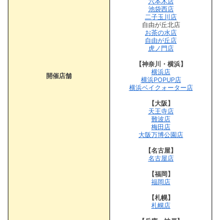
六本木店
池袋西店
二子玉川店
自由が丘北店
お茶の水店
自由が丘店
虎ノ門店
【神奈川・横浜】
横浜店
開催店舗
横浜POPUP店
横浜ベイクォーター店
【大阪】
天王寺店
難波店
梅田店
大阪万博公園店
【名古屋】
名古屋店
【福岡】
福岡店
【札幌】
札幌店