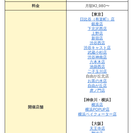
料金
月額¥2,980〜
【東京】
日比谷（有楽町）店
銀座店
下北沢西店
上野店
新宿店
渋谷西店
渋谷キャスト店
武蔵小杉店
渋谷神南店
六本木店
池袋西店
二子玉川店
自由が丘北店
お茶の水店
自由が丘店
虎ノ門店
【神奈川・横浜】
横浜店
開催店舗
横浜POPUP店
横浜ベイクォーター店
【大阪】
天王寺店