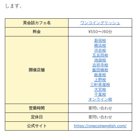
します。
英会話カフェ名
ワンコイングリッシュ
料金
¥550〜/60分
新宿校
横浜校
渋谷校
五反田校
池袋校
吉祥寺校
開催店舗
飯田橋校
銀座校
上野校
三軒茶屋校
大宮校
千葉校
オンライン校
営業時間
要問い合わせ
定休日
要問い合わせ
公式サイト
https://onecoinenglish.com/