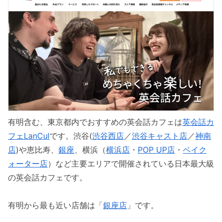
有明含む、東京都内でおすすめの英会話カフェは
英会話カ
フェLanCul
です。渋谷(
渋谷西店
／
渋谷キャスト店
／
神南
店
)や恵比寿、
銀座
、横浜（
横浜店
・
POP UP店
・
ベイク
ォーター店
）など主要エリアで開催されている日本最大級
の英会話カフェです。
有明から最も近い店舗は「
銀座店
」です。