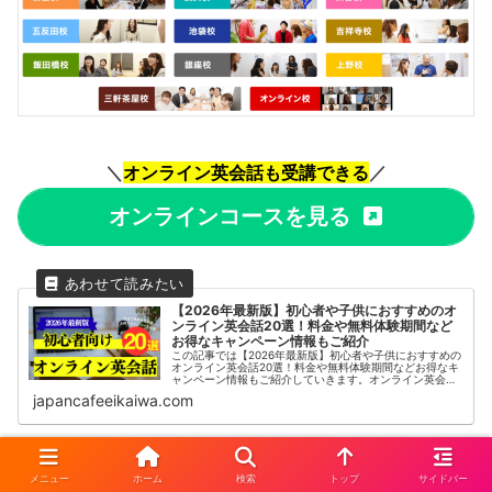
＼
オンライン英会話も受講できる
／
オンラインコースを見る
【2026年最新版】初心者や子供におすすめのオ
ンライン英会話20選！料金や無料体験期間など
お得なキャンペーン情報もご紹介
この記事では【2026年最新版】初心者や子供におすすめの
オンライン英会話20選！料金や無料体験期間などお得なキ
ャンペーン情報もご紹介していきます。オンライン英会話
は、インターネットを通じて自宅や外出先から手軽に英語
japancafeeikaiwa.com
学習ができるサービスです。...
1000Bean
メニュー
ホーム
検索
トップ
サイドバー