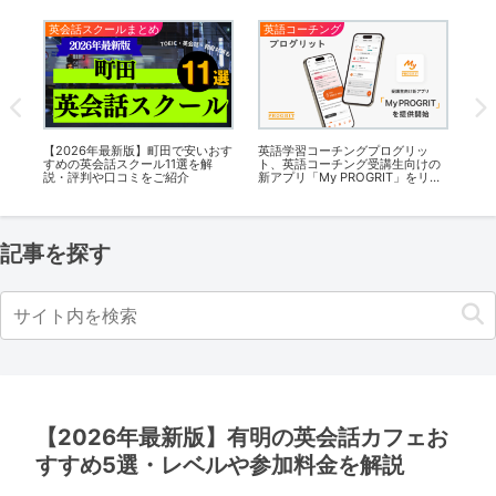
英会話カフェ
英会話カフェ
ッ
【2026年最新版】清澄白河の英会
【2026年最新版】新百合ヶ丘の英
日
けの
話カフェおすすめ5選・レベルや参
会話カフェおすすめ7選・レベルや
L
リリ
加料金を解説
参加料金を解説
に
ー
記事を探す
【2026年最新版】有明の英会話カフェお
すすめ5選・レベルや参加料金を解説