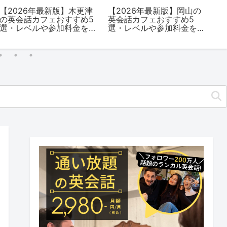
【2026年最新版】木更津
【2026年最新版】岡山の
英
の英会話カフェおすすめ5
英会話カフェおすすめ5
ン
選・レベルや参加料金を
選・レベルや参加料金を
宿
解説
解説
ン