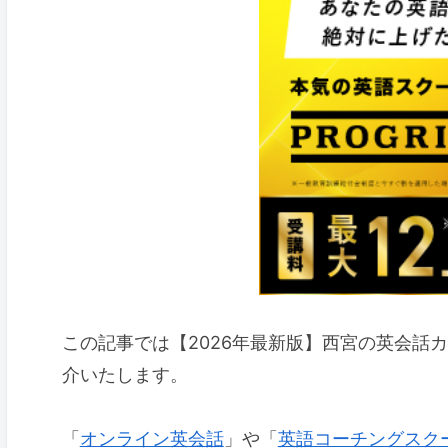
この記事では【2026年最新版】西宮の英会話
介いたします。
「
オンライン英会話
」や「
英語コーチングスク