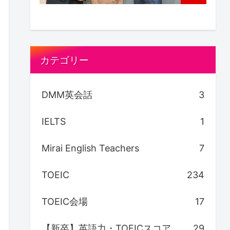
カテゴリー
DMM英会話
3
IELTS
1
Mirai English Teachers
7
TOEIC
234
TOEIC会場
17
【新卒】英語力・TOEICスコア
29