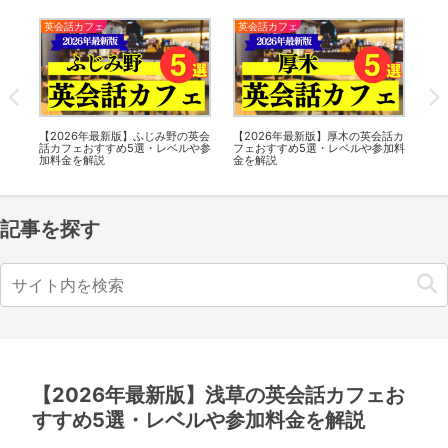
英会話カフェ
オンライン英会話
】厚木の英会話カ
【2026年最新版】用賀の英会話カ
【オンライン英会話】ネイテ
・レベルや参加料
フェおすすめ5選・レベルや参加料
キャンプ教材数28,000突破
金を解説
Amazonギフト券5,000円分
ゼントキャンペーン開催中
記事を探す
【2026年最新版】浅草の英会話カフェお
すすめ5選・レベルや参加料金を解説