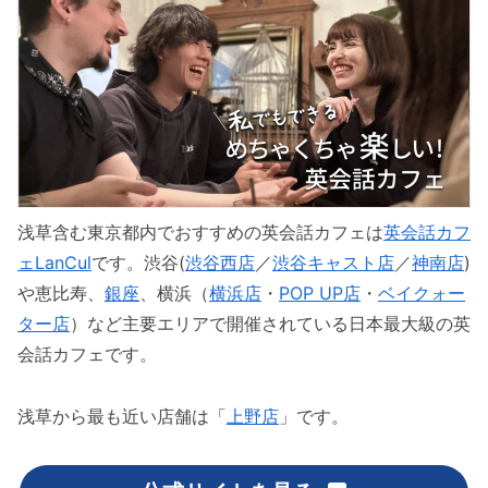
浅草含む東京都内でおすすめの英会話カフェは
英会話カフ
ェLanCul
です。渋谷(
渋谷西店
／
渋谷キャスト店
／
神南店
)
や恵比寿、
銀座
、横浜（
横浜店
・
POP UP店
・
ベイクォー
ター店
）など主要エリアで開催されている日本最大級の英
会話カフェです。
浅草から最も近い店舗は「
上野店
」です。