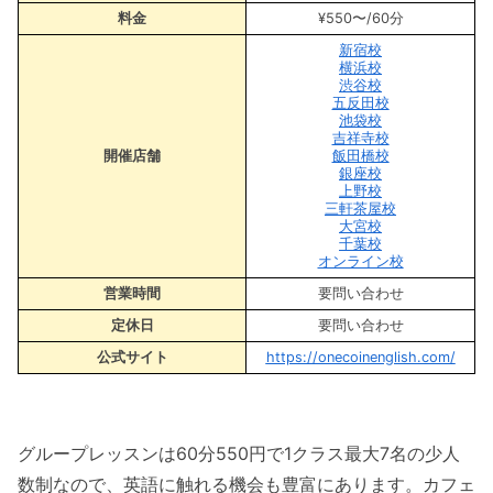
料金
¥550〜/60分
新宿校
横浜校
渋谷校
五反田校
池袋校
吉祥寺校
開催店舗
飯田橋校
銀座校
上野校
三軒茶屋校
大宮校
千葉校
オンライン校
営業時間
要問い合わせ
定休日
要問い合わせ
公式サイト
https://onecoinenglish.com/
グループレッスンは60分550円で1クラス最大7名の少人
数制なので、英語に触れる機会も豊富にあります。カフェ