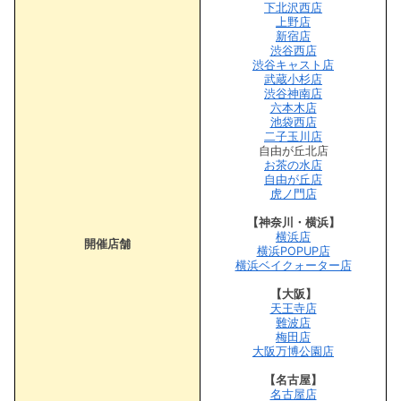
下北沢西店
上野店
新宿店
渋谷西店
渋谷キャスト店
武蔵小杉店
渋谷神南店
六本木店
池袋西店
二子玉川店
自由が丘北店
お茶の水店
自由が丘店
虎ノ門店
【神奈川・横浜】
横浜店
開催店舗
横浜POPUP店
横浜ベイクォーター店
【大阪】
天王寺店
難波店
梅田店
大阪万博公園店
【名古屋】
名古屋店