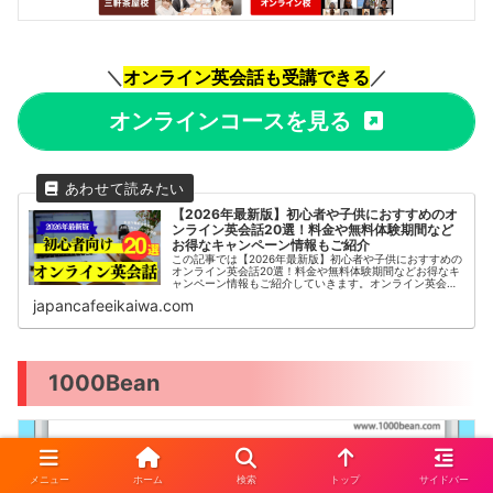
＼
オンライン英会話も受講できる
／
オンラインコースを見る
【2026年最新版】初心者や子供におすすめのオ
ンライン英会話20選！料金や無料体験期間など
お得なキャンペーン情報もご紹介
この記事では【2026年最新版】初心者や子供におすすめの
オンライン英会話20選！料金や無料体験期間などお得なキ
ャンペーン情報もご紹介していきます。オンライン英会話
は、インターネットを通じて自宅や外出先から手軽に英語
japancafeeikaiwa.com
学習ができるサービスです。...
1000Bean
メニュー
ホーム
検索
トップ
サイドバー