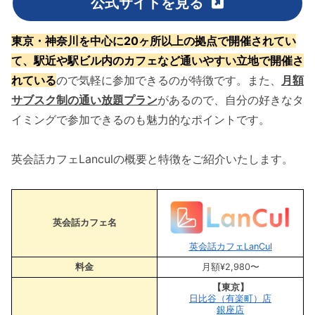
公式サイトを見る
東京・神奈川を中心に20ヶ所以上の拠点で開催されてい
て、駅近や駅ビル内のカフェ
など通いやすい立地
で開催さ
れている
ので気軽に参加できるのが特徴です。また、
月額
サブスク制の通い放題プラン
があるので、自分の好きなタ
イミングで参加できるのも魅力的なポイントです。
英会話カフェLanculの概要と特徴をご紹介いたします。
英会話カフェ名
英会話カフェLanCul
料金
月額¥2,980〜
【東京】
日比谷（有楽町）店
銀座店