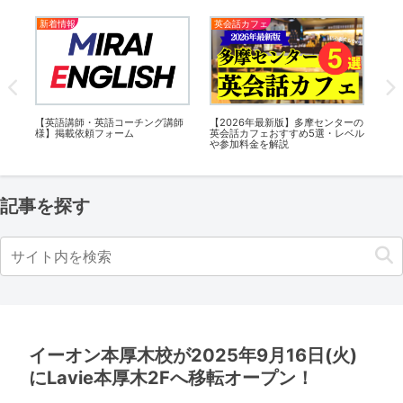
新着情報
英会話カフェ
英
i英
【英語講師・英語コーチング講師
【2026年最新版】多摩センターの
【2
ッス
様】掲載依頼フォーム
英会話カフェおすすめ5選・レベル
フ
月)
や参加料金を解説
金
記事を探す
イーオン本厚木校が2025年9月16日(火)
にLavie本厚木2Fへ移転オープン！