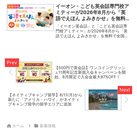
舎展開しています。
イーオン・こども英会話専門校ア
新着情報
ミティーが2026年8月から「英
語でえほん よみきかせ」を無料
で開催！
「イーオン英会話」と「こども英会話専
門校アミティー」が2026年8月から「英
語でえほん よみきかせ」を無料で全国
280以上のスクールにて無料で開催しま
す。未就学児（1歳～6歳）を対象とした
「英語でえほん よみきかせ」イベント
で、下記の公式サ...
【500円で英会話】ワンコイングリッシ
ュ11周年記念新規入会キャンペーンを開
始、8月限定で入会金最大87%OFF！
【ネイティブキャンプ留学】8/11(月)から
新たに「アメリカ・ハワイ」がネイティ
ブキャンプ留学の留学エリアに追加
ホーム
新着情報