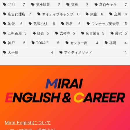
品川
7
英検対策
7
英検
7
新百合ヶ丘
7
広告代理店
7
ネイティブキャンプ
6
銀座
6
立川
6
池袋
6
武蔵小杉
6
渋谷
6
ワンナップ英会話
5
三軒茶屋
5
鎌倉
5
吉祥寺
5
広告業界
5
藤沢
5
神戸
5
TORAIZ
5
センター南
4
福岡
4
大手町
4
アクティメソッド
4
Mirai Englishについて