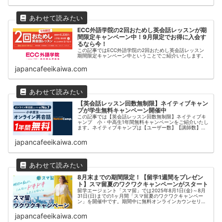
ECC外語学院の2回おためし英会話レッスンが期
間限定キャンペーン中！9月限定でお得に入会す
るなら今！
この記事ではECC外語学院の2回おためし英会話レッスン
期間限定キャンペーン中ということでご紹介いたします。
japancafeeikaiwa.com
【英会話レッスン回数無制限】ネイティブキャン
プが学生無料キャンペーン開催中
この記事では【英会話レッスン回数無制限】ネイティブキ
ャンプ 小・中高生1年間無料キャンペーンをご紹介いたし
ます。ネイティブキャンプは【ユーザー数】【講師数】
【教材数】【レッスン数】【価格】【授業の受けやすさ】
【日本人カウンセラーによる無料サ...
japancafeeikaiwa.com
8月末までの期間限定！【留学1週間をプレゼン
ト】スマ留夏のワクワクキャンペーンがスタート
留学エージェント「スマ留」では2025年8月1日(金)～8月
31日(日)までの1ヶ月間「スマ留夏のワクワクキャンペー
ン」を開催中です。期間中に無料オンラインカウンセリン
グまたは団体説明会を予約し、初めてご参加いただいた方
の中から抽選で【5名...
japancafeeikaiwa.com