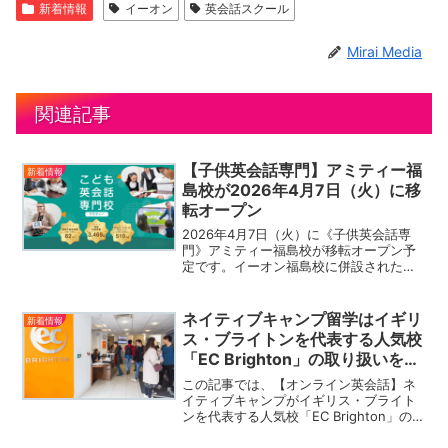
新着情報
イーオン
英会話スクール
Mirai Media
関連記事
【子供英会話専門】アミティー福
新着情報
島校が2026年4月7日（火）に移
転オープン
2026年4月7日（火）に《子供英会話専
門》アミティー福島校が移転オープン予
定です。イーオン福島校に併設された初
の校舎となる予定です。アミティー英会
話は「聞く」「話す」「読む」「書く」
の4技能を高める子供専門の英語教室で
ネイティブキャンプ留学はイギリ
新着情報
す。満6歳〜1ヶ月と...
ス・ブライトンを代表する人気校
「EC Brighton」の取り扱いをス
タート
この記事では、【オンライン英会話】ネ
イティブキャンプがイギリス・ブライト
ンを代表する人気校「EC Brighton」の取
り扱いをスタートしたことをご紹介いた
します。