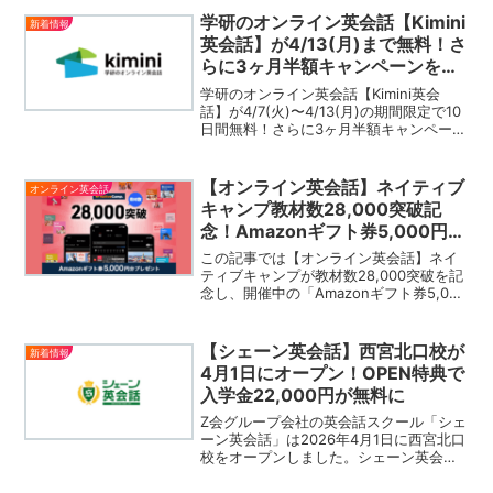
学研のオンライン英会話【Kimini
新着情報
英会話】が4/13(月)まで無料！さ
らに3ヶ月半額キャンペーンをス
タート
学研のオンライン英会話【Kimini英会
話】が4/7(火)〜4/13(月)の期間限定で10
日間無料！さらに3ヶ月半額キャンペーン
をスタートしました。【Kimini英会話】
は学研のオンライン英会話で、利用者数
50万人を突破しています。
【オンライン英会話】ネイティブ
オンライン英会話
キャンプ教材数28,000突破記
念！Amazonギフト券5,000円分
プレゼントキャンペーン開催中
この記事では【オンライン英会話】ネイ
ティブキャンプが教材数28,000突破を記
念し、開催中の「Amazonギフト券5,000
円分プレゼントキャンペーン」について
ご紹介いたします。公式サイトを見るこ
の記事にはPRを含みますキャンペーン詳
【シェーン英会話】西宮北口校が
新着情報
細【オ...
4月1日にオープン！OPEN特典で
入学金22,000円が無料に
Z会グループ会社の英会話スクール「シェ
ーン英会話」は2026年4月1日に西宮北口
校をオープンしました。シェーン英会話
は2歳から大人まで、幅広い年齢層の方に
向けて英会話スクールを日本全国に168校