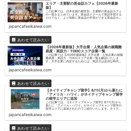
エリア・主要駅の英会話カフェ【2026年最新
版】
この記事では、日本全国の都市別・主要駅の英会話カフェ
の一覧をまとめています。英会話スクールで英語学習する
だけでなく、より気軽に英会話の学習ができる英会話カフ
ェは近年人気を集めています。
japancafeeikaiwa.com
【2026年最新版】大手企業・人気企業の就職難
易度・英語力・TOEICスコア企業一覧
この記事では【2026年最新版】大手企業・人気企業の就職
難易度・英語力・TOEICスコア企業一覧を解説いたしま
す。大手企業に内定するためには、英語力は必須な時代に
なっています。また、新卒採用だけではなく、中途採用で
内定をもらうためにはより高...
japancafeeikaiwa.com
【ネイティブキャンプ留学】8/11(月)から新たに
「アメリカ・ハワイ」がネイティブキャンプ留学
の留学エリアに追加
この記事では、【ネイティブキャンプ留学】8/11(月)から
新たに「アメリカ・ハワイ」がネイティブキャンプ留学の
留学エリアに追加されたのでご紹介いたします。ネイティ
ブキャンプ留学は【オンライン英会話】ネイティブキャン
japancafeeikaiwa.com
プが運営する留学サービスで...