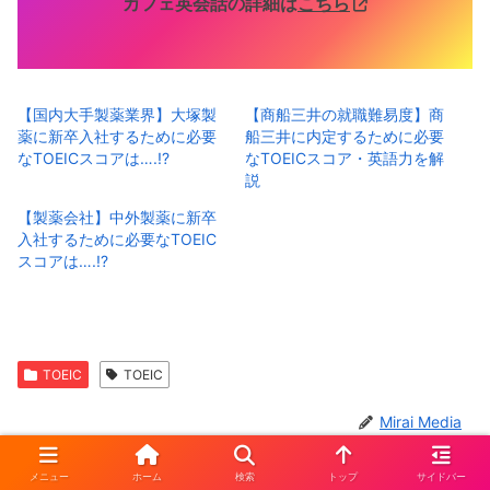
カフェ英会話の詳細は
こちら
【国内大手製薬業界】大塚製
【商船三井の就職難易度】商
薬に新卒入社するために必要
船三井に内定するために必要
なTOEICスコアは….!?
なTOEICスコア・英語力を解
説
【製薬会社】中外製薬に新卒
入社するために必要なTOEIC
スコアは….!?
TOEIC
TOEIC
Mirai Media
メニュー
ホーム
検索
トップ
サイドバー