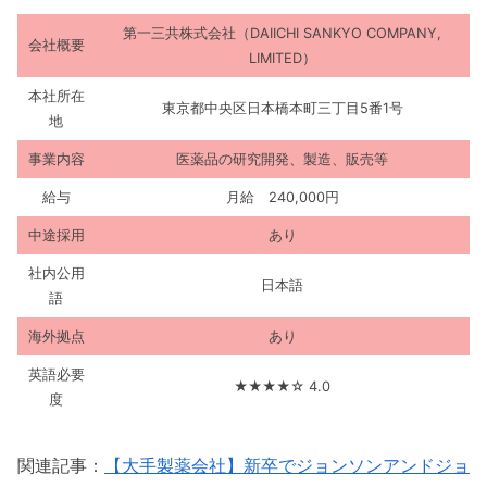
第一三共株式会社（DAIICHI SANKYO COMPANY,
会社概要
LIMITED）
本社所在
東京都中央区日本橋本町三丁目5番1号
地
事業内容
医薬品の研究開発、製造、販売等
給与
月給 240,000円
中途採用
あり
社内公用
日本語
語
海外拠点
あり
英語必要
★★★★☆ 4.0
度
関連記事：
【大手製薬会社】新卒でジョンソンアンドジョ