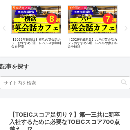
ェ
英会話カフェ
英会話カフェ
最新版】八戸の英会話カ
【2026年最新版】大阪の英会話カ
【2026年最新版】西新
5選・レベルや参加料
フェおすすめ11選・レベルや参加
カフェおすすめ11選・レ
料金を解説
加料金を解説
記事を探す
【TOEICスコア足切り？】第一三共に新卒
入社するために必要なTOEICスコア700点
越え….!?