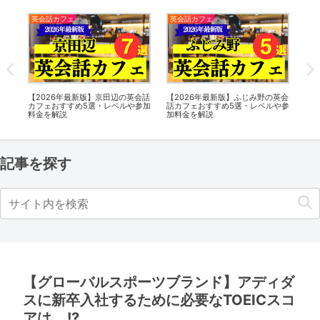
英会話カフェ
英会話カフェ
英
福
【2026年最新版】京田辺の英会話
【2026年最新版】ふじみ野の英会
【2
移
カフェおすすめ5選・レベルや参加
話カフェおすすめ5選・レベルや参
カ
料金を解説
加料金を解説
料
記事を探す
【グローバルスポーツブランド】アディダ
スに新卒入社するために必要なTOEICスコ
アは….!?