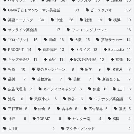
ベルリッツ
39
Berlitz
38
ランカル
36
Lancul
35
Gaba子どもマンツーマン英会話
33
ビースタジオ
32
英語コーチング
30
中途
26
就活
19
横浜
19
オンライン英会話
17
ワンコイングリッシュ
16
プログリット
16
川崎
16
大阪
15
英語サッカー
14
PROGRIT
14
新着情報
13
トライズ
12
Be studio
11
キッズ英会話
11
新宿
11
ECC外語学院
10
京都
10
転職
10
夏のキャンペーン
9
留学
9
名古屋
7
品川
7
英検対策
7
英検
7
新百合ヶ丘
7
広告代理店
7
ネイティブキャンプ
6
銀座
6
立川
6
池袋
6
武蔵小杉
6
渋谷
6
ワンナップ英会話
5
三軒茶屋
5
鎌倉
5
吉祥寺
5
広告業界
5
藤沢
5
神戸
5
TORAIZ
5
センター南
4
福岡
4
大手町
4
アクティメソッド
4