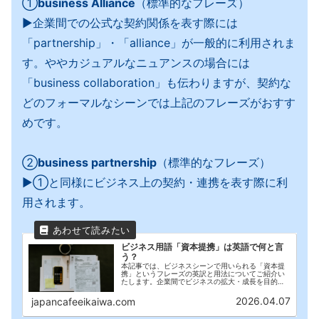
①
business Alliance
（標準的なフレーズ）
▶︎企業間での公式な契約関係を表す際には
「partnership」・「alliance」が一般的に利用されま
す。ややカジュアルなニュアンスの場合には
「business collaboration」も伝わりますが、契約な
どのフォーマルなシーンでは上記のフレーズがおすす
めです。
②
business partnership
（標準的なフレーズ）
▶︎①と同様にビジネス上の契約・連携を表す際に利
用されます。
ビジネス用語「資本提携」は英語で何と言
う？
本記事では、ビジネスシーンで用いられる「資本提
携」というフレーズの英訳と用法についてご紹介い
たします。企業間でビジネスの拡大・成長を目的と
した戦略の1つに「（業務）資本提携」があります。
この記事では「資本提携」というフレーズの英訳と
2026.04.07
japancafeeikaiwa.com
用法を"分かりやすく・簡潔"にご紹介いたします。