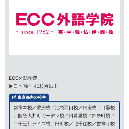
ECC外語学院
▶︎日本国内140校舎以上
東京都内の校舎
新宿本校／豊洲校／池袋西口校／銀座校／目黒校
／阪急大井町ガーデン校／日暮里校／錦糸町校／
二子玉川ライズ校／田町校／北千住校／吉祥寺校