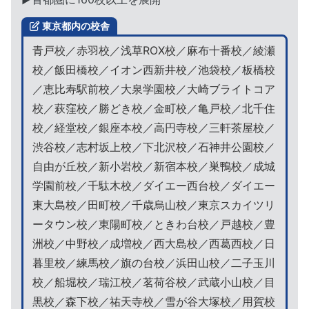
東京都内の校舎
青戸校／赤羽校／浅草ROX校／麻布十番校／綾瀬
校／飯田橋校／イオン西新井校／池袋校／板橋校
／恵比寿駅前校／大泉学園校／大崎ブライトコア
校／萩窪校／勝どき校／金町校／亀戸校／北千住
校／経堂校／銀座本校／高円寺校／三軒茶屋校／
渋谷校／志村坂上校／下北沢校／石神井公園校／
自由が丘校／新小岩校／新宿本校／巣鴨校／成城
学園前校／千駄木校／ダイエー西台校／ダイエー
東大島校／田町校／千歳烏山校／東京スカイツリ
ータウン校／東陽町校／ときわ台校／戸越校／豊
洲校／中野校／成増校／西大島校／西葛西校／日
暮里校／練馬校／旗の台校／浜田山校／二子玉川
校／船堀校／瑞江校／茗荷谷校／武蔵小山校／目
黒校／森下校／祐天寺校／雪が谷大塚校／用賀校