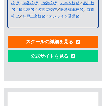
校
／
渋谷校
／
池袋校
／
六本木校
／
品川校
／
横浜校
／
名古屋校
／
阪急梅田校
／
京都
校
／
神戸三宮校
／
オンライン受講
／
スクールの詳細を見る
公式サイトを見る