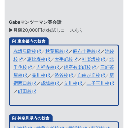
Gabaマンツーマン英会話
▶︎月額20,000円のお試しコースあり
東京都内の校舎
赤坂見附校
／
秋葉原校
／
麻布十番校
／
池袋
校
／
恵比寿校
／
大手町校
／
神楽坂校
／
北
千住校
／
吉祥寺校
／
銀座有楽町校
／
三軒茶
屋校
／
品川校
／
渋谷校
／
自由が丘校
／
新
宿西口校
／
成城校
／
立川校
／
二子玉川校
／
町田校
神奈川県内の校舎