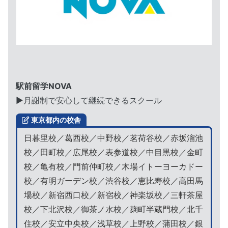
駅前留学NOVA
▶︎月謝制で安心して継続できるスクール
東京都内の校舎
日暮里校／葛西校／中野校／茗荷谷校／赤坂溜池
校／田町校／広尾校／表参道校／中目黒校／金町
校／亀有校／門前仲町校／木場イトーヨーカドー
校／有明ガーデン校／渋谷校／恵比寿校／高田馬
場校／新宿西口校／新宿校／神楽坂校／三軒茶屋
校／下北沢校／御茶ノ水校／麹町半蔵門校／北千
住校／安立中央校／浅草校／上野校／蒲田校／銀