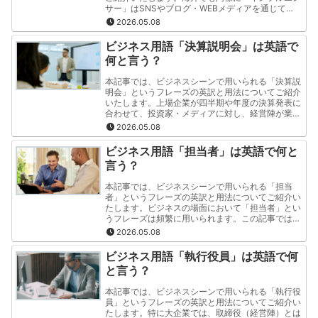
サー」はSNSやブログ・WEBメディアを通じて
人々の購買行動に影響を与える人物として認識され
2026.05.08
ています。この記事では「インフルエンサー」とい
うフレーズの英訳と用法を"分かりやすく・簡潔"に
ビジネス用語「決算説明会」は英語で
ご紹介いたします。
何と言う？
本記事では、ビジネスシーンで用いられる「決算説
明会」というフレーズの英訳と用法についてご紹介
いたします。上場企業が四半期や年度の決算発表に
合わせて、投資家・メディアに対し、経営陣が業
績、成長戦略、見通しを直接説明する場のことを指
2026.05.08
します。この記事では「決算説明会」というフレー
ズの英訳と用法を"分かりやすく・簡潔"にご紹介い
ビジネス用語「担当者」は英語で何と
たします。
言う？
本記事では、ビジネスシーンで用いられる「担当
者」というフレーズの英訳と用法についてご紹介い
たします。ビジネスの場面において「担当者」とい
うフレーズは頻繁に用いられます。この記事では
「担当者」というフレーズの英訳と用法を"分かり
2026.05.08
やすく・簡潔"にご紹介いたします。
ビジネス用語「執行役員」は英語で何
と言う？
本記事では、ビジネスシーンで用いられる「執行役
員」というフレーズの英訳と用法についてご紹介い
たします。特に大企業では、取締役（経営陣）とは