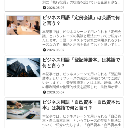
別に「執行役員」の役職を設けている企業も少なく
ありません。この記事では「執行役員」というフレ
2026.05.07
ーズの英訳と用法を"分かりやすく・簡潔"にご紹介
いたします。
ビジネス用語「定例会議」は英語で何
と言う？
本記事では、ビジネスシーンで用いられる「定例会
議」というフレーズの英訳と用法についてご紹介い
たします。口語・テキストで頻繁に利用されるフレ
ーズなので、単語と用法を覚えておくと良いでしょ
う。この記事では「定例会議」というフレーズの英
2026.05.07
訳と用法を"分かりやすく・簡潔"にご紹介いたしま
す。
ビジネス用語「登記簿謄本」は英語で
何と言う？
本記事では、ビジネスシーンで用いられる「登記簿
謄本」というフレーズの英訳と用法についてご紹介
いたします。「登記簿謄本」とは土地、建物、法人
の権利関係や物理的状況を記載した、法務局が管理
する公的書類のことを指します。この記事では「登
2026.05.07
記簿謄本」というフレーズの英訳と用法を"分かり
やすく・簡潔"にご紹介いたします。
ビジネス用語「自己資本・自己資本比
率」は英語で何と言う？
本記事では、ビジネスシーンで用いられる「自己資
本・自己資本比率」というフレーズの英訳と用法に
ついてご紹介いたします。「自己資本・自己資本比