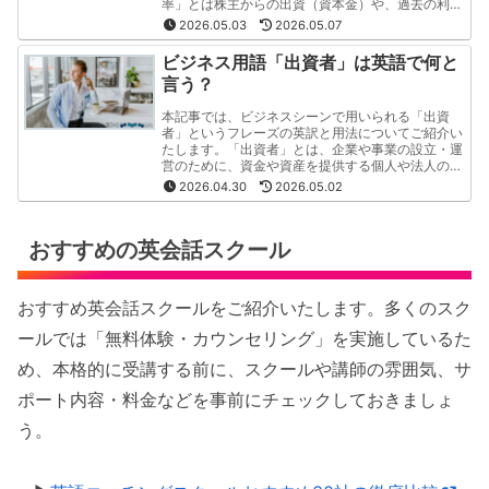
率」とは株主からの出資（資本金）や、過去の利益
の積み立て（利益剰余金）で構成されているもので
2026.05.03
2026.05.07
す。
ビジネス用語「出資者」は英語で何と
言う？
本記事では、ビジネスシーンで用いられる「出資
者」というフレーズの英訳と用法についてご紹介い
たします。「出資者」とは、企業や事業の設立・運
営のために、資金や資産を提供する個人や法人のこ
とです。この記事では「出資者」というフレーズの
2026.04.30
2026.05.02
英訳と用法を"分かりやすく・簡潔"にご紹介いたし
ます。
おすすめの英会話スクール
おすすめ英会話スクールをご紹介いたします。多くのスク
ールでは「無料体験・カウンセリング」を実施しているた
め、本格的に受講する前に、スクールや講師の雰囲気、サ
ポート内容・料金などを事前にチェックしておきましょ
う。