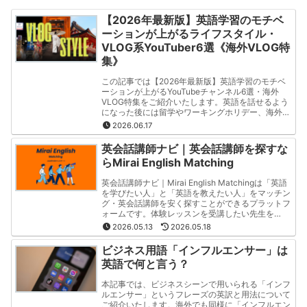
【2026年最新版】英語学習のモチベ
ーションが上がるライフスタイル・
VLOG系YouTuber6選《海外VLOG特
集》
この記事では【2026年最新版】英語学習のモチベ
ーションが上がるYouTubeチャンネル6選・海外
VLOG特集をご紹介いたします。英語を話せるよう
になった後には留学やワーキングホリデー、海外就
職など様々な選択肢が広がります。特にこの記事で
2026.06.17
は「海外Vlog」や「海外留学」「海外ワーホリ」を
投稿しているYouTubeチャンネルをご紹介いたしま
英会話講師ナビ｜英会話講師を探すな
す。
らMirai English Matching
英会話講師ナビ｜Mirai English Matchingは「英語
を学びたい人」と「英語を教えたい人」をマッチン
グ・英会話講師を安く探すことができるプラットフ
ォームです。体験レッスンを受講したい先生を
「Mirai English 公式LINE」から問い合わせをお願
2026.05.13
2026.05.18
いいたします。先生一人当たりの連絡先は600円か
ら取得することができます。
ビジネス用語「インフルエンサー」は
英語で何と言う？
本記事では、ビジネスシーンで用いられる「インフ
ルエンサー」というフレーズの英訳と用法について
ご紹介いたします。海外でも同様に「インフルエン