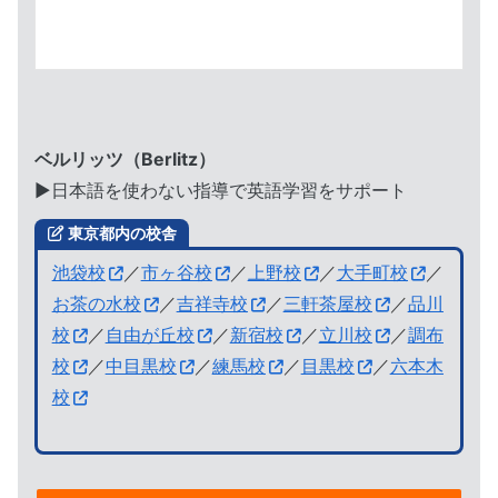
ベルリッツ（Berlitz）
▶︎日本語を使わない指導で英語学習をサポート
東京都内の校舎
池袋校
／
市ヶ谷校
／
上野校
／
大手町校
／
お茶の水校
／
吉祥寺校
／
三軒茶屋校
／
品川
校
／
自由が丘校
／
新宿校
／
立川校
／
調布
校
／
中目黒校
／
練馬校
／
目黒校
／
六本木
校