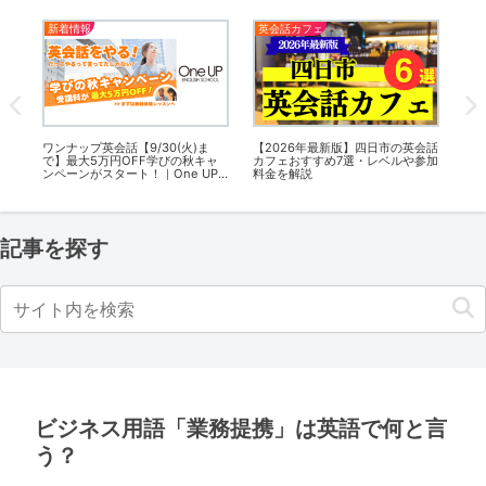
新着情報
英会話カフェ
英
いの
ワンナップ英会話【9/30(火)ま
【2026年最新版】四日市の英会話
【2
ベル
で】最大5万円OFF学びの秋キャ
カフェおすすめ7選・レベルや参加
カ
ンペーンがスタート！｜One UP
料金を解説
料
英会話
記事を探す
ビジネス用語「業務提携」は英語で何と言
う？