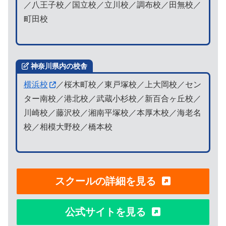
／八王子校／国立校／立川校／調布校／田無校／
町田校
神奈川県内の校舎
横浜校
／桜木町校／東戸塚校／上大岡校／セン
ター南校／港北校／武蔵小杉校／新百合ヶ丘校／
川崎校／藤沢校／湘南平塚校／本厚木校／海老名
校／相模大野校／橋本校
スクールの詳細を見る
公式サイトを見る