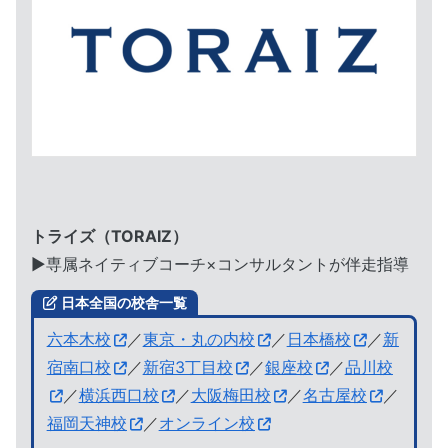
トライズ（TORAIZ）
▶︎専属ネイティブコーチ×コンサルタントが伴走指導
日本全国の校舎一覧
六本木校
／
東京・丸の内校
／
日本橋校
／
新
宿南口校
／
新宿3丁目校
／
銀座校
／
品川校
／
横浜西口校
／
大阪梅田校
／
名古屋校
／
福岡天神校
／
オンライン校