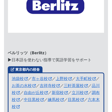
ベルリッツ（Berlitz）
▶︎日本語を使わない指導で英語学習をサポート
東京都内の校舎
池袋校
／
市ヶ谷校
／
上野校
／
大手町校
／
お茶の水校
／
吉祥寺校
／
三軒茶屋校
／
品川
校
／
自由が丘校
／
新宿校
／
立川校
／
調布
校
／
中目黒校
／
練馬校
／
目黒校
／
六本木
校