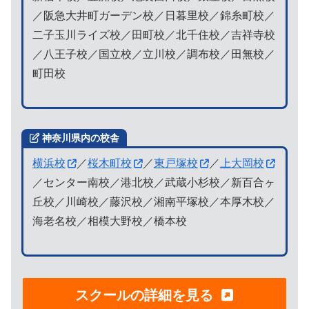
／阪急大井町ガーデン校／日暮里校／錦糸町校／
二子玉川ライズ校／田町校／北千住校／吉祥寺校
／八王子校／国立校／立川校／調布校／田無校／
町田校
神奈川県内の校舎
横浜校
／
桜木町校
／
東戸塚校
／
上大岡校
／センター南校／港北校／武蔵小杉校／新百合ヶ
丘校／川崎校／藤沢校／湘南平塚校／本厚木校／
海老名校／相模大野校／橋本校
スクールの詳細を見る