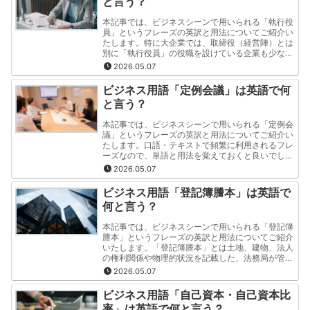
と言う？
本記事では、ビジネスシーンで用いられる「執行役
員」というフレーズの英訳と用法についてご紹介い
たします。特に大企業では、取締役（経営陣）とは
別に「執行役員」の役職を設けている企業も少なく
ありません。この記事では「執行役員」というフレ
2026.05.07
ーズの英訳と用法を"分かりやすく・簡潔"にご紹介
いたします。
ビジネス用語「定例会議」は英語で何
と言う？
本記事では、ビジネスシーンで用いられる「定例会
議」というフレーズの英訳と用法についてご紹介い
たします。口語・テキストで頻繁に利用されるフレ
ーズなので、単語と用法を覚えておくと良いでしょ
う。この記事では「定例会議」というフレーズの英
2026.05.07
訳と用法を"分かりやすく・簡潔"にご紹介いたしま
す。
ビジネス用語「登記簿謄本」は英語で
何と言う？
本記事では、ビジネスシーンで用いられる「登記簿
謄本」というフレーズの英訳と用法についてご紹介
いたします。「登記簿謄本」とは土地、建物、法人
の権利関係や物理的状況を記載した、法務局が管理
する公的書類のことを指します。この記事では「登
2026.05.07
記簿謄本」というフレーズの英訳と用法を"分かり
やすく・簡潔"にご紹介いたします。
ビジネス用語「自己資本・自己資本比
率」は英語で何と言う？