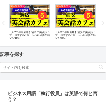
英会話カフェ
英会話カフェ
英
話カ
【2026年最新版】駒込の英会話カ
【2026年最新版】浦安の英会話カ
【2
加料
フェおすすめ5選・レベルや参加料
フェおすすめ5選・レベルや参加料
フ
金を解説
金を解説
金
記事を探す
ビジネス用語「執行役員」は英語で何と言
う？