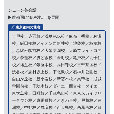
シェーン英会話
▶︎首都圏に160校以上を展開
東京都内の校舎
青戸校／赤羽校／浅草ROX校／麻布十番校／綾瀬
校／飯田橋校／イオン西新井校／池袋校／板橋校
／恵比寿駅前校／大泉学園校／大崎ブライトコア
校／萩窪校／勝どき校／金町校／亀戸校／北千住
校／経堂校／銀座本校／高円寺校／三軒茶屋校／
渋谷校／志村坂上校／下北沢校／石神井公園校／
自由が丘校／新小岩校／新宿本校／巣鴨校／成城
学園前校／千駄木校／ダイエー西台校／ダイエー
東大島校／田町校／千歳烏山校／東京スカイツリ
ータウン校／東陽町校／ときわ台校／戸越校／豊
洲校／中野校／成増校／西大島校／西葛西校／日