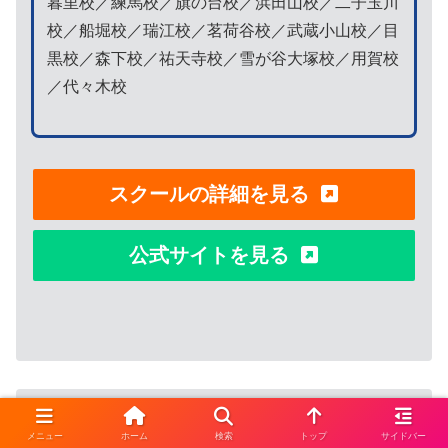
暮里校／練馬校／旗の台校／浜田山校／二子玉川
校／船堀校／瑞江校／茗荷谷校／武蔵小山校／目
黒校／森下校／祐天寺校／雪が谷大塚校／用賀校
／代々木校
スクールの詳細を見る
公式サイトを見る
メニュー
ホーム
検索
トップ
サイドバー