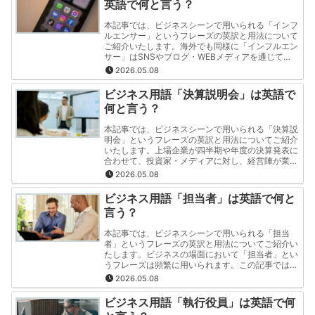
英語で何と言う？
本記事では、ビジネスシーンで用いられる「インフ
ルエンサー」というフレーズの英訳と用法について
ご紹介いたします。海外でも同様に「インフルエン
サー」はSNSやブログ・WEBメディアを通じて
人々の購買行動に影響を与える人物として認識され
2026.05.08
ています。この記事では「インフルエンサー」とい
うフレーズの英訳と用法を"分かりやすく・簡潔"に
ビジネス用語「決算説明会」は英語で
ご紹介いたします。
何と言う？
本記事では、ビジネスシーンで用いられる「決算説
明会」というフレーズの英訳と用法についてご紹介
いたします。上場企業が四半期や年度の決算発表に
合わせて、投資家・メディアに対し、経営陣が業
績、成長戦略、見通しを直接説明する場のことを指
2026.05.08
します。この記事では「決算説明会」というフレー
ズの英訳と用法を"分かりやすく・簡潔"にご紹介い
ビジネス用語「担当者」は英語で何と
たします。
言う？
本記事では、ビジネスシーンで用いられる「担当
者」というフレーズの英訳と用法についてご紹介い
たします。ビジネスの場面において「担当者」とい
うフレーズは頻繁に用いられます。この記事では
「担当者」というフレーズの英訳と用法を"分かり
2026.05.08
やすく・簡潔"にご紹介いたします。
ビジネス用語「執行役員」は英語で何