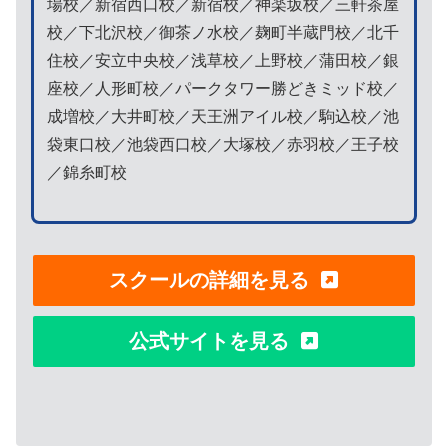
場校／新宿西口校／新宿校／神楽坂校／三軒茶屋
校／下北沢校／御茶ノ水校／麹町半蔵門校／北千
住校／安立中央校／浅草校／上野校／蒲田校／銀
座校／人形町校／パークタワー勝どきミッド校／
成増校／大井町校／天王洲アイル校／駒込校／池
袋東口校／池袋西口校／大塚校／赤羽校／王子校
／錦糸町校
スクールの詳細を見る
公式サイトを見る