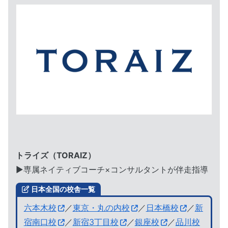
トライズ（TORAIZ）
▶︎専属ネイティブコーチ×コンサルタントが伴走指導
日本全国の校舎一覧
六本木校
／
東京・丸の内校
／
日本橋校
／
新
宿南口校
／
新宿3丁目校
／
銀座校
／
品川校