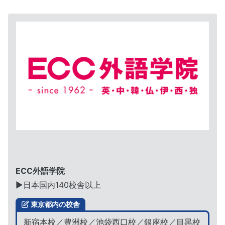
ECC外語学院
▶︎日本国内140校舎以上
東京都内の校舎
新宿本校／豊洲校／池袋西口校／銀座校／目黒校