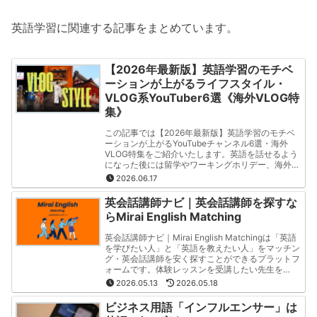
英語学習に関連する記事をまとめています。
【2026年最新版】英語学習のモチベ
ーションが上がるライフスタイル・
VLOG系YouTuber6選《海外VLOG特
集》
この記事では【2026年最新版】英語学習のモチベ
ーションが上がるYouTubeチャンネル6選・海外
VLOG特集をご紹介いたします。英語を話せるよう
になった後には留学やワーキングホリデー、海外就
職など様々な選択肢が広がります。特にこの記事で
2026.06.17
は「海外Vlog」や「海外留学」「海外ワーホリ」を
投稿しているYouTubeチャンネルをご紹介いたしま
英会話講師ナビ｜英会話講師を探すな
す。
らMirai English Matching
英会話講師ナビ｜Mirai English Matchingは「英語
を学びたい人」と「英語を教えたい人」をマッチン
グ・英会話講師を安く探すことができるプラットフ
ォームです。体験レッスンを受講したい先生を
「Mirai English 公式LINE」から問い合わせをお願
2026.05.13
2026.05.18
いいたします。先生一人当たりの連絡先は600円か
ら取得することができます。
ビジネス用語「インフルエンサー」は