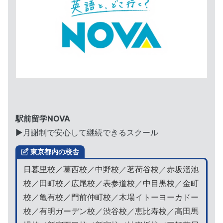
駅前留学NOVA
▶︎月謝制で安心して継続できるスクール
東京都内の校舎
日暮里校／葛西校／中野校／茗荷谷校／赤坂溜池
校／田町校／広尾校／表参道校／中目黒校／金町
校／亀有校／門前仲町校／木場イトーヨーカドー
校／有明ガーデン校／渋谷校／恵比寿校／高田馬