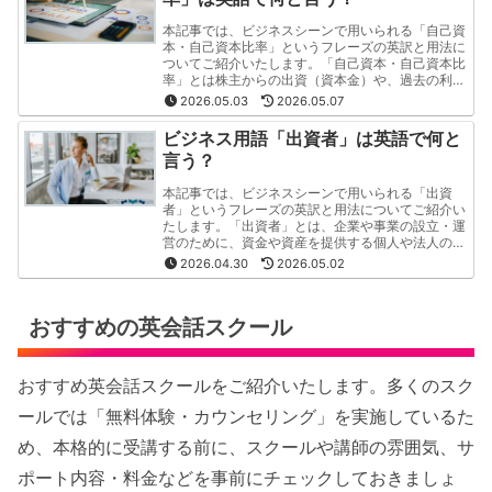
本記事では、ビジネスシーンで用いられる「自己資
本・自己資本比率」というフレーズの英訳と用法に
ついてご紹介いたします。「自己資本・自己資本比
率」とは株主からの出資（資本金）や、過去の利益
の積み立て（利益剰余金）で構成されているもので
2026.05.03
2026.05.07
す。
ビジネス用語「出資者」は英語で何と
言う？
本記事では、ビジネスシーンで用いられる「出資
者」というフレーズの英訳と用法についてご紹介い
たします。「出資者」とは、企業や事業の設立・運
営のために、資金や資産を提供する個人や法人のこ
とです。この記事では「出資者」というフレーズの
2026.04.30
2026.05.02
英訳と用法を"分かりやすく・簡潔"にご紹介いたし
ます。
おすすめの英会話スクール
おすすめ英会話スクールをご紹介いたします。多くのスク
ールでは「無料体験・カウンセリング」を実施しているた
め、本格的に受講する前に、スクールや講師の雰囲気、サ
ポート内容・料金などを事前にチェックしておきましょ