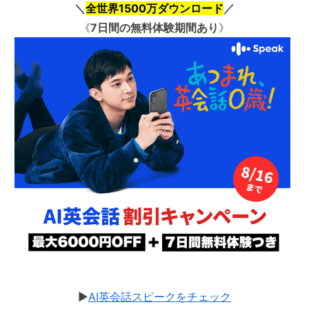
＼
全世界1500万ダウンロード
／
《
7日間の無料体験期間あり
》
▶︎
AI英会話スピークをチェック