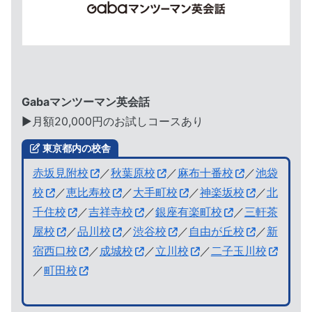
Gabaマンツーマン英会話
▶︎月額20,000円のお試しコースあり
東京都内の校舎
赤坂見附校
／
秋葉原校
／
麻布十番校
／
池袋
校
／
恵比寿校
／
大手町校
／
神楽坂校
／
北
千住校
／
吉祥寺校
／
銀座有楽町校
／
三軒茶
屋校
／
品川校
／
渋谷校
／
自由が丘校
／
新
宿西口校
／
成城校
／
立川校
／
二子玉川校
／
町田校