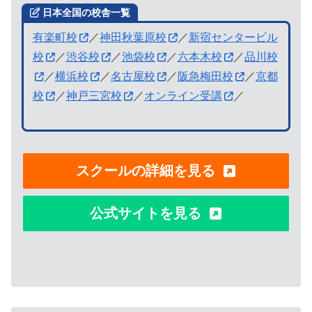
日本全国の校舎一覧
有楽町校
／
神田秋葉原校
／
新宿センタービル
校
／
渋谷校
／
池袋校
／
六本木校
／
品川校
／
横浜校
／
名古屋校
／
阪急梅田校
／
京都
校
／
神戸三宮校
／
オンライン受講
／
スクールの詳細を見る
公式サイトを見る