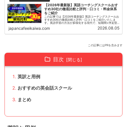
【2026年最新版】英語コーチングスクールおす
すめ30社の徹底比較と評判・口コミ・料金体系
をご紹介
この記事では【2026年最新版】英語コーチングスクールお
すすめ30社の徹底比較と評判・口コミをご紹介いたしま
す。英語学習の方法が多様化する現代で、短期間×伴走型
の英語コーチングスクールが特に社会人の間で人気を集め
2026.08.05
japancafeeikaiwa.com
ています。3ヶ月や6ヶ月などの短期間で集中して対策する
スクールや1年間じっくり時間をかけて英語力を上げるスク
ールや、全てオンラインで完結するサービスなど多様化し
ています。
この記事にはPRを含みます
目次
英訳と用例
おすすめの英会話スクール
まとめ