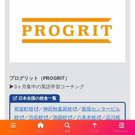
プログリット（PROGRIT）
▶︎3ヶ月集中の英語学習コーチング
日本全国の校舎一覧
有楽町校
／
神田秋葉原校
／
新宿センタービル
校
／
渋谷校
／
池袋校
／
六本木校
／
品川校
／
横浜校
／
名古屋校
／
阪急梅田校
／
京都
メニュー
ホーム
検索
トップ
サイドバー
校
／
神戸三宮校
／
オンライン受講
／