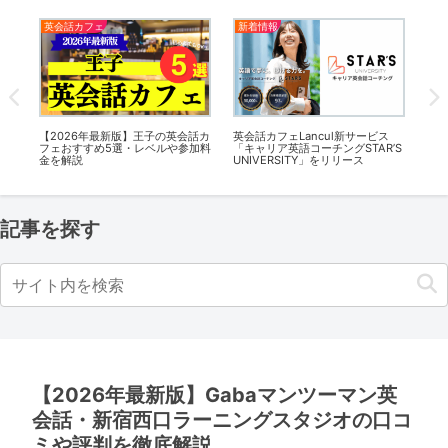
英会話カフェ
新着情報
英
英会
【2026年最新版】王子の英会話カ
英会話カフェLancul新サービス
【2
や参
フェおすすめ5選・レベルや参加料
「キャリア英語コーチングSTAR’S
カ
金を解説
UNIVERSITY」をリリース
料
記事を探す
【2026年最新版】Gabaマンツーマン英
会話・新宿西口ラーニングスタジオの口コ
ミや評判を徹底解説