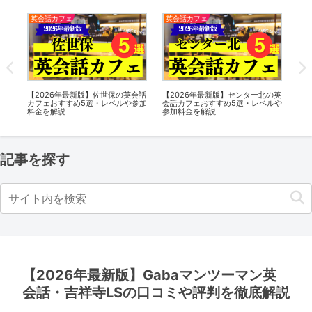
英会話カフェ
英会話カフェ
英
の英
日本最大級の英会話カフェ
【2026年最新版】二子新地の英会
【2
ルや
Lancul（ランカル）天満橋店が
話カフェおすすめ5選・レベルや参
フ
OPEN！
加料金を解説
金
記事を探す
【2026年最新版】Gabaマンツーマン英
会話・吉祥寺LSの口コミや評判を徹底解説