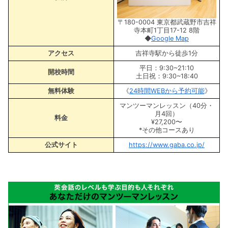
〒180-0004 東京都武蔵野市吉祥
寺本町1丁目17-12 8階
◆
Google Map
アクセス
吉祥寺駅から徒歩1分
平日：9:30~21:10
開校時間
土日祝：9:30~18:40
無料体験
《
24時間WEBから予約可能
》
マンツーマンレッスン（40分・
月4回）
料金
¥27,200〜
*その他コースあり
公式サイト
https://www.gaba.co.jp/