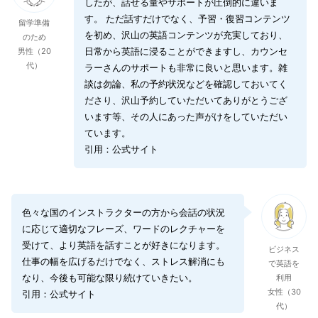
したが、話せる量やサポートが圧倒的に違いま
す。 ただ話すだけでなく、予習・復習コンテンツ
留学準備
を初め、沢山の英語コンテンツが充実しており、
のため
日常から英語に浸ることができますし、カウンセ
男性（20
代）
ラーさんのサポートも非常に良いと思います。雑
談は勿論、私の予約状況などを確認しておいてく
ださり、沢山予約していただいてありがとうござ
います等、その人にあった声がけをしていただい
ています。
引用：公式サイト
色々な国のインストラクターの方から会話の状況
に応じて適切なフレーズ、ワードのレクチャーを
受けて、より英語を話すことが好きになります。
ビジネス
仕事の幅を広げるだけでなく、ストレス解消にも
で英語を
なり、今後も可能な限り続けていきたい。
利用
女性（30
引用：公式サイト
代）