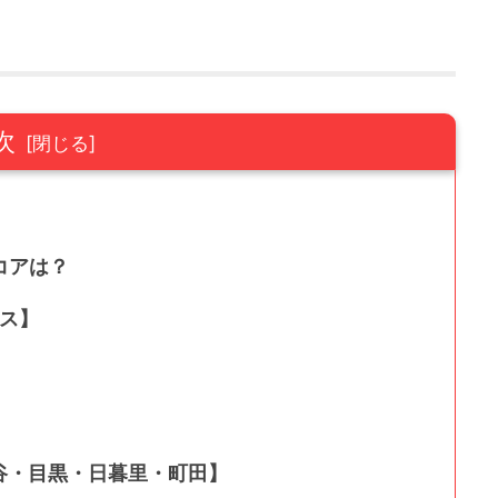
次
コアは？
ース】
谷・目黒・日暮里・町田】