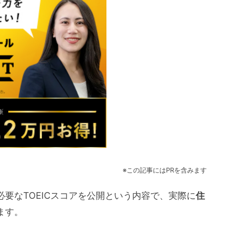
※この記事にはPRを含みます
要なTOEICスコアを公開という内容で、実際に
住
ます。