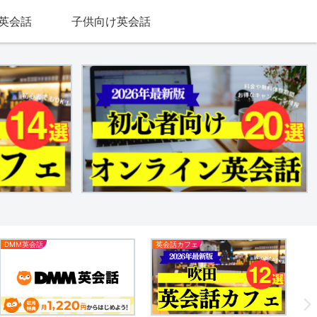
英会話
子供向け英会話
DMM英会話
英会話カフェ
英