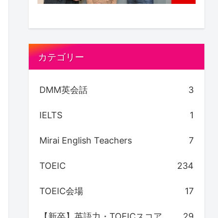
カテゴリー
DMM英会話
3
IELTS
1
Mirai English Teachers
7
TOEIC
234
TOEIC会場
17
【新卒】英語力・TOEICスコア
29