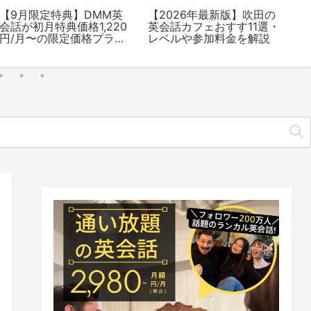
【9月限定特典】DMM英
【2026年最新版】吹田の
【
会話が初月特典価格1,220
英会話カフェおすす11選・
の
円/月〜の限定価格プラン
レベルや参加料金を解説
ー
を提供中！