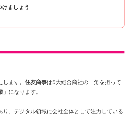
つけましょう
たします。
住友商事
は5大総合商社の一角を担って
業」
になります。
あり、デジタル領域に会社全体として注力している