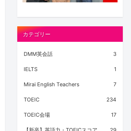
カテゴリー
DMM英会話
3
IELTS
1
Mirai English Teachers
7
TOEIC
234
TOEIC会場
17
【新卒】英語力・TOEICスコア
29