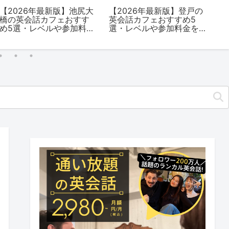
【2026年最新版】池尻大
【2026年最新版】登戸の
【
橋の英会話カフェおすす
英会話カフェおすすめ5
関
め5選・レベルや参加料金
選・レベルや参加料金を
す
を解説
解説
金