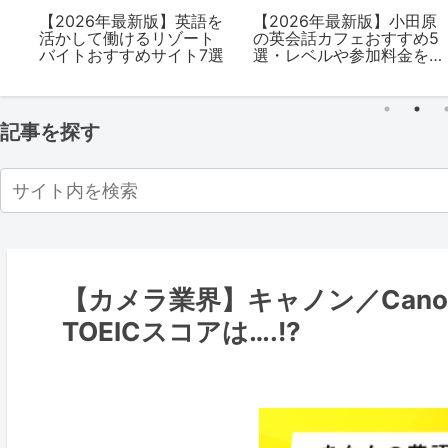
の
【2026年最新版】英語を
【2026年最新版】小田原
活かして働けるリゾート
の英会話カフェおすすめ5
を
バイトおすすめサイト7選
選・レベルや参加料金を
解説
記事を探す
【カメラ業界】キャノン／Can
TOEICスコアは….!?