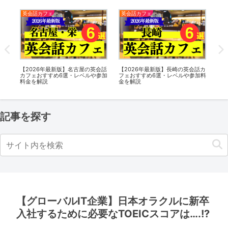
英会話カフェ
英会話カフェ
英
話カ
【2026年最新版】名古屋の英会話
【2026年最新版】長崎の英会話カ
【2
加料
カフェおすすめ6選・レベルや参加
フェおすすめ6選・レベルや参加料
話カ
料金を解説
金を解説
参
記事を探す
【グローバルIT企業】日本オラクルに新卒
入社するために必要なTOEICスコアは….!?