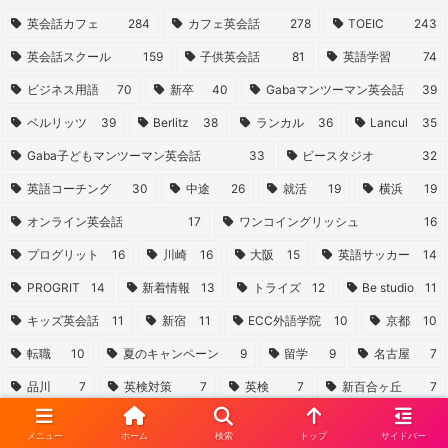
英会話カフェ
284
カフェ英会話
278
TOEIC
243
英会話スクール
159
子供英会話
81
英語学習
74
ビジネス用語
70
新卒
40
Gabaマンツーマン英会話
39
ベルリッツ
39
Berlitz
38
ランカル
36
Lancul
35
Gaba子どもマンツーマン英会話
33
ビースタジオ
32
英語コーチング
30
中途
26
就活
19
横浜
19
オンライン英会話
17
ワンコイングリッシュ
16
プログリット
16
川崎
16
大阪
15
英語サッカー
14
PROGRIT
14
新着情報
13
トライズ
12
Be studio
11
キッズ英会話
11
新宿
11
ECC外語学院
10
京都
10
転職
10
夏のキャンペーン
9
留学
9
名古屋
7
品川
7
英検対策
7
英検
7
新百合ヶ丘
7
広告代理店
7
ネイティブキャンプ
6
銀座
6
立川
6
メニュー
ホーム
検索
トップ
サイドバー