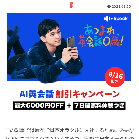
TOEIC
2023.08.30
この記事では新卒で
日本オラクル
に入社するために必要な
TOEICスコアを公開という内容で、実際に
日本オラクル
の