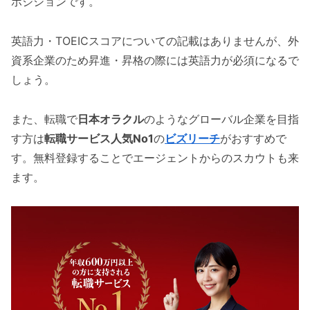
ポジションです。
英語力・TOEICスコアについての記載はありませんが、外
資系企業のため昇進・昇格の際には英語力が必須になるで
しょう。
また、転職で
日本オラクル
のようなグローバル企業を目指
す方は
転職サービス人気No1
の
ビズリーチ
がおすすめで
す。無料登録することでエージェントからのスカウトも来
ます。