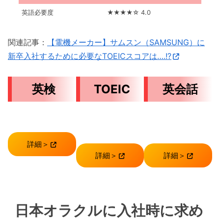
英語必要度
★★★★☆ 4.0
関連記事：
【電機メーカー】サムスン（SAMSUNG）に
新卒入社するために必要なTOEICスコアは….!?
英検
TOEIC
英会話
詳細＞
詳細＞
詳細＞
日本オラクルに入社時に求め