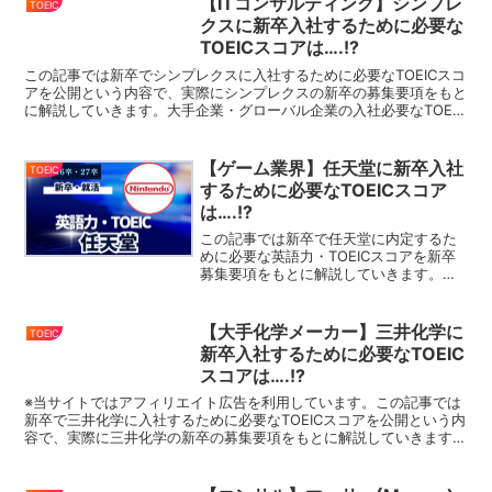
【ITコンサルティング】シンプレ
TOEIC
クスに新卒入社するために必要な
TOEICスコアは….!?
この記事では新卒でシンプレクスに入社するために必要なTOEICスコ
アを公開という内容で、実際にシンプレクスの新卒の募集要項をもと
に解説していきます。大手企業・グローバル企業の入社必要なTOEIC
スコアをまとめているので、就活・転職の際にはこ...
【ゲーム業界】任天堂に新卒入社
TOEIC
するために必要なTOEICスコア
は….!?
この記事では新卒で任天堂に内定するた
めに必要な英語力・TOEICスコアを新卒
募集要項をもとに解説していきます。今
回ご紹介する任天堂以外にも、大手企
業・グローバル企業への入社に必要な
TOEICスコアをまとめているので、就
【大手化学メーカー】三井化学に
TOEIC
活・転職の際にはぜひこ...
新卒入社するために必要なTOEIC
スコアは….!?
※当サイトではアフィリエイト広告を利用しています。この記事では
新卒で三井化学に入社するために必要なTOEICスコアを公開という内
容で、実際に三井化学の新卒の募集要項をもとに解説していきます。
大手企業・グローバル企業の入社必要なTOEICスコ...