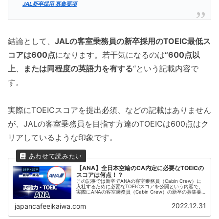
JAL新卒採用 募集要項
結論として、
JALの客室乗務員の新卒採用のTOEIC最低ス
コアは600点
になります。若干気になるのは
“600点以
上
、
または同程度の英語力を有する
“という記載内容で
す。
実際にTOEICスコアを提出必須、などの記載はありません
が、JALの客室乗務員を目指す方達のTOEICは600点はク
リアしているような印象です。
【ANA】全日本空輸のCA内定に必要なTOEICの
スコアは何点！？
この記事では新卒でANAの客室乗務員（Cabin Crew）に
入社するために必要なTOEICスコアを公開という内容で、
実際にANAの客室乗務員（Cabin Crew）の新卒の募集要
項をもとに解説していきます。大手航空会社ANAのCAに内
定す...
2022.12.31
japancafeeikaiwa.com