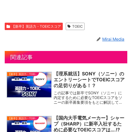
【新卒】英語力・TOEICスコア
TOEIC
Mirai Media
関連記事
【理系就活】SONY（ソニー）の
【新卒】英語力・TOEICスコア
エントリーシートでTOEICスコア
の足切りがある！？
この記事では新卒でSONY（ソニー）に
内定するために必要なTOEICスコアをソ
ニーの新卒募集要項をもとに解説してい
きます。新卒採用・中途採用で分けて必
要なTOEICスコアをご紹介しているの
で、必要な箇所をご覧ください。今回ご
【国内大手電気メーカー】シャー
【新卒】英語力・TOEICスコア
紹介するソニー以...
プ（SHARP）に新卒入社するた
めに必要なTOEICスコアは….!?