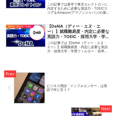
この記事では新卒で東京エレクトロンに
内定するために必要な英語力・TOEICス
コアをAmazon(アマゾンジャパン)の新卒
募集要項をもとに解説していきます。今
回ご紹介する東京エレクトロン以外に
も、大手企業・グローバル企業への入社
【DeNA（ディー・エヌ・エ
【新卒】英語力・TOEICスコア
に必要なTOE...
ー）】就職難易度・内定に必要な
英語力・TOEIC・採用大学・学歴
フィルター・倍率・選考対策を解
この記事では【DeNA（ディー・エヌ・
説
エー）】就職難易度・内定に必要な英語
力・採用大学・学歴フィルター・倍率・
選考対策をDeNA（ディー・エヌ・エ
ー）の新卒募集要項をもとに解説してい
きます。今回ご紹介するDeNA（ディ
ー・エヌ・エー）を含む、大手企業・グ
ローバル企業の内定を獲得するため取得
しておきたいTOEICスコアをまとめてい
ます。就職活動の参考にしてみてくださ
い。
ビジネス用語「インフルエンサー」は英
語で何と言う？