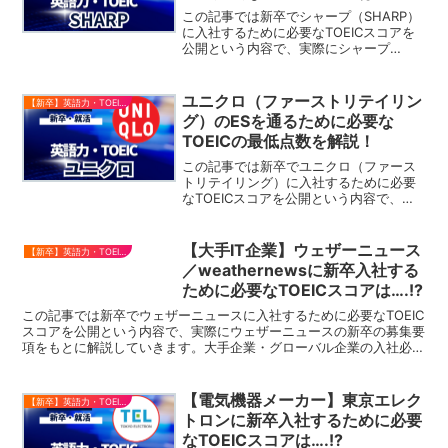
この記事では新卒でシャープ（SHARP）
に入社するために必要なTOEICスコアを
公開という内容で、実際にシャープ
（SHARP）の新卒の募集要項をもとに解
説していきます。大手企業・グローバル
企業の入社必要なTOEICスコアをまとめ
ユニクロ（ファーストリテイリン
【新卒】英語力・TOEICスコア
ているので、...
グ）のESを通るために必要な
TOEICの最低点数を解説！
この記事では新卒でユニクロ（ファース
トリテイリング）に入社するために必要
なTOEICスコアを公開という内容で、実
際にファーストリテイリングの新卒の募
集要項をもとに解説していきます。ユニ
クロは日本だけでなく、世界中で展開し
【大手IT企業】ウェザーニュース
【新卒】英語力・TOEICスコア
ている小売チェーン店...
／weathernewsに新卒入社する
ために必要なTOEICスコアは….!?
この記事では新卒でウェザーニュースに入社するために必要なTOEIC
スコアを公開という内容で、実際にウェザーニュースの新卒の募集要
項をもとに解説していきます。大手企業・グローバル企業の入社必要
なTOEICスコアをまとめているので、就活・転職の...
【電気機器メーカー】東京エレク
【新卒】英語力・TOEICスコア
トロンに新卒入社するために必要
なTOEICスコアは….!?