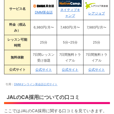
サービス名
ネイティブキ
DMM英会話
レアジョブ
ャンプ
料金（税込
6,980円/月〜
7,480円/月〜
7,980円/月〜
み）
レッスン可能
25分
5分~25分
25分
時間
7日間レッスン
7日間無料トラ
7日間無料トラ
無料体験
受け放題
イアル
イアル
公式サイト
公式サイト
公式サイト
公式サイト
引用：
DMMオンライン英会話公式サイト
JALのCA採用についての口コミ
ここではJALのCA採用に関する口コミを見ていきます。