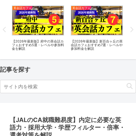
英会話カフェ
英会話カフェ
英
話カ
【2026年最新版】府中の英会話カ
【2026年最新版】新百合ヶ丘の英
【2
加料
フェおすすめ5選・レベルや参加料
会話カフェおすすめ7選・レベルや
フ
金を解説
参加料金を解説
金
記事を探す
【JALのCA就職難易度】内定に必要な英
語力・採用大学・学歴フィルター・倍率・
選考対策を解説