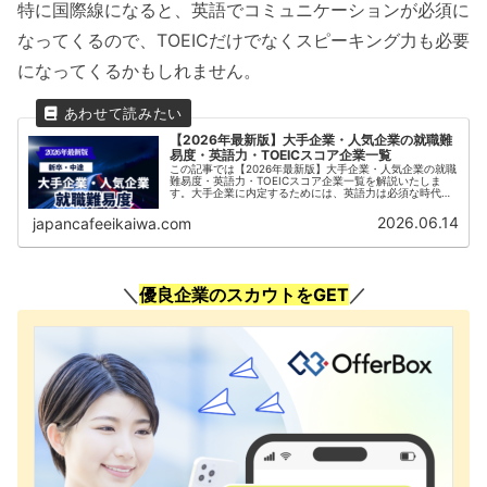
特に国際線になると、英語でコミュニケーションが必須に
なってくるので、TOEICだけでなくスピーキング力も必要
になってくるかもしれません。
【2026年最新版】大手企業・人気企業の就職難
易度・英語力・TOEICスコア企業一覧
この記事では【2026年最新版】大手企業・人気企業の就職
難易度・英語力・TOEICスコア企業一覧を解説いたしま
す。大手企業に内定するためには、英語力は必須な時代に
なっています。また、新卒採用だけではなく、中途採用で
内定をもらうためにはより高いレベルの実践的な英語力が
2026.06.14
japancafeeikaiwa.com
必須となります。海外展開やグローバルな事業を行ってい
る企業ではTOEICスコア800点以上などを求められること
も珍しくはありません。本記事では大手企業・人気企業の
就職難易度・英語力・TOEICスコア企業一覧など就職活動
に必要な情報をまとめています。
＼
優良企業のスカウトをGET
／