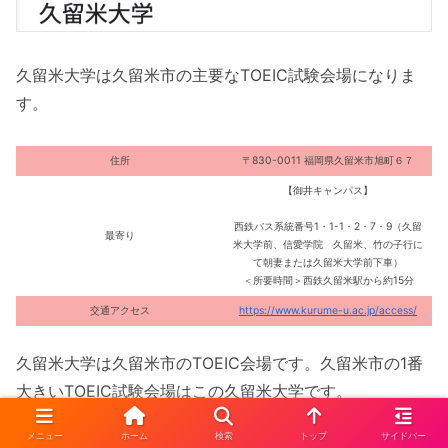
久留米大学は久留米市の主要なTOEIC試験会場になりま
す。
住所
〒830-0011 福岡県久留米市旭町６７
【御井キャンパス】
西鉄バス系統番号1・1-1・2・7・9（久留
最寄り
米大学前、信愛学院 久留米、竹の子行に
て朝妻または久留米大学前下車）
＜所要時間＞西鉄久留米駅から約15分
交通アクセス
https://www.kurume-u.ac.jp/access/
久留米大学は久留米市のTOEIC会場です。久留米市の1番
大きいTOEIC試験会場はこの久留米大学です。
メニュー
ホーム
検索
トップ
サイドバー