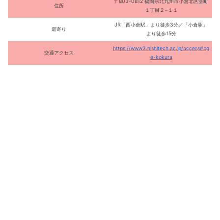
〒803-0812 福岡県北九州市小倉北区室町
住所
１丁目２−１１
JR「西小倉駅」より徒歩3分／「小倉駅」
最寄り
より徒歩15分
https://www3.nishitech.ac.jp/access#bg
交通アクセス
e-kokura