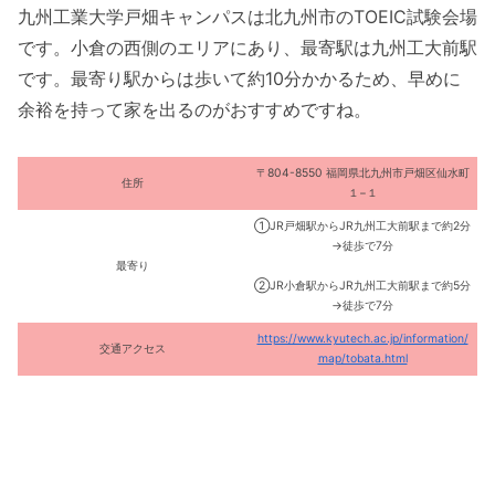
九州工業大学戸畑キャンパスは北九州市のTOEIC試験会場
です。小倉の西側のエリアにあり、最寄駅は九州工大前駅
です。最寄り駅からは歩いて約10分かかるため、早めに
余裕を持って家を出るのがおすすめですね。
〒804-8550 福岡県北九州市戸畑区仙水町
住所
１−１
①JR戸畑駅からJR九州工大前駅まで約2分
→徒歩で7分
最寄り
②JR小倉駅からJR九州工大前駅まで約5分
→徒歩で7分
https://www.kyutech.ac.jp/information/
交通アクセス
map/tobata.html