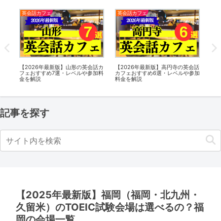
英会話カフェ
英会話カフェ
英
の英
【2026年最新版】山形の英会話カ
【2026年最新版】高円寺の英会話
【2
ルや
フェおすすめ7選・レベルや参加料
カフェおすすめ6選・レベルや参加
フ
金を解説
料金を解説
金
記事を探す
【2025年最新版】福岡（福岡・北九州・
久留米）のTOEIC試験会場は選べるの？福
岡の会場一覧