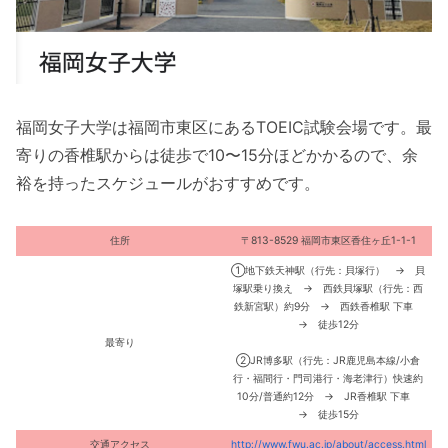
福岡女子大学は福岡市東区にあるTOEIC試験会場です。最
寄りの香椎駅からは徒歩で10〜15分ほどかかるので、余
裕を持ったスケジュールがおすすめです。
住所
〒813-8529 福岡市東区香住ヶ丘1-1-1
①地下鉄天神駅（行先：貝塚行） → 貝
塚駅乗り換え → 西鉄貝塚駅（行先：西
鉄新宮駅）約9分 → 西鉄香椎駅 下車
→ 徒歩12分
最寄り
②JR博多駅（行先：JR鹿児島本線/小倉
行・福間行・門司港行・海老津行）快速約
10分/普通約12分 → JR香椎駅 下車
→ 徒歩15分
交通アクセス
http://www.fwu.ac.jp/about/access.html