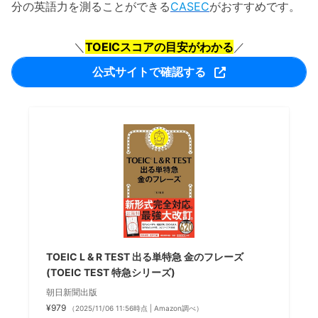
分の英語力を測ることができる
CASEC
がおすすめです。
＼
TOEICスコアの目安がわかる
／
公式サイトで確認する
TOEIC L & R TEST 出る単特急 金のフレーズ
(TOEIC TEST 特急シリーズ)
朝日新聞出版
¥979
（2025/11/06 11:56時点 | Amazon調べ）