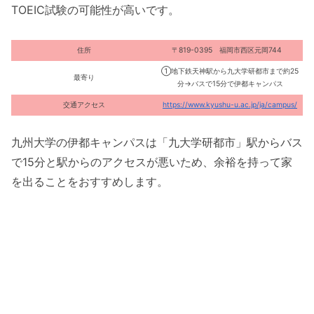
TOEIC試験の可能性が高いです。
住所
〒819-0395 福岡市西区元岡744
①地下鉄天神駅から九大学研都市まで約25
最寄り
分→バスで15分で伊都キャンパス
交通アクセス
https://www.kyushu-u.ac.jp/ja/campus/
九州大学の伊都キャンパスは「九大学研都市」駅からバス
で15分と駅からのアクセスが悪いため、余裕を持って家
を出ることをおすすめします。