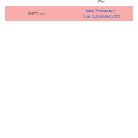
で5分
https://www.seinan-
交通アクセス
gu.ac.jp/accessmap.html