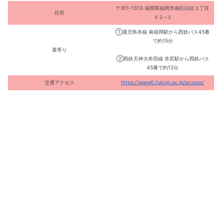
〒811-1313 福岡県福岡市南区曰佐３丁目
住所
４２−１
①鹿児島本線 南福岡駅から西鉄バス45番
で約15分
最寄り
②西鉄天神大牟田線 井尻駅から西鉄バス
45番で約12分
交通アクセス
https://www0.fukujo.ac.jp/access/