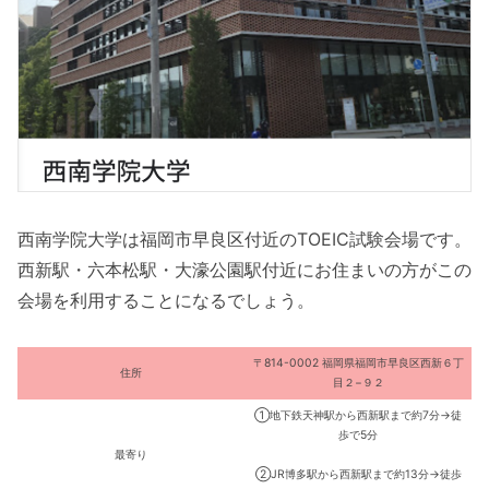
西南学院大学は福岡市早良区付近のTOEIC試験会場です。
西新駅・六本松駅・大濠公園駅付近にお住まいの方がこの
会場を利用することになるでしょう。
〒814-0002 福岡県福岡市早良区西新６丁
住所
目２−９２
①地下鉄天神駅から西新駅まで約7分→徒
歩で5分
最寄り
②JR博多駅から西新駅まで約13分→徒歩