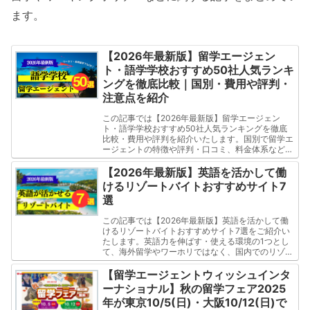
ます。
【2026年最新版】留学エージェン
ト・語学学校おすすめ50社人気ランキ
ングを徹底比較｜国別・費用や評判・
注意点を紹介
この記事では【2026年最新版】留学エージェン
ト・語学学校おすすめ50社人気ランキングを徹底
比較・費用や評判を紹介いたします。国別で留学エ
ージェントの特徴や評判・口コミ、料金体系などを
解説しています。これから海外留学を検討している
方の参考になれば幸いです。留学費用0円のエージ
【2026年最新版】英語を活かして働
ェントや格安で行けるエージェント、1週間や1ヶ月
けるリゾートバイトおすすめサイト7
単位で留学できる提携学校を多く揃えているエージ
選
ェントなど、留学エージェントによって特徴があり
ます。
この記事では【2026年最新版】英語を活かして働
けるリゾートバイトおすすめサイト7選をご紹介い
たします。英語力を伸ばす・使える環境の1つとし
て、海外留学やワーホリではなく、国内でのリゾー
トバイトも選択肢となります。お金も稼げて、英語
を日常的に利用する環境であれば効率よく学習する
【留学エージェントウィッシュインタ
ことができます。この記事では英語が活かせるリゾ
ーナショナル】秋の留学フェア2025
ートバイトのおすすめサイトを５つご紹介いたしま
年が東京10/5(日)・大阪10/12(日)で
す。