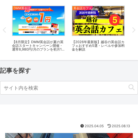
DMM英会話
英会話カフェ
英
話カ
【8月限定】DMM英会話が夏の英
【2026年最新版】越谷の英会話カ
英
料
会話スタートキャンペーン開催・
フェおすすめ5選・レベルや参加料
会
通常6,980円/月のプランを初月1円
金を解説
話カ
で受講可能！
記事を探す
2025.04.05
2025.08.13