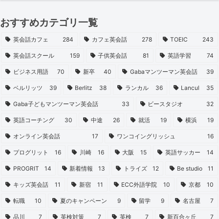
おすすめカテゴリ一覧
英会話カフェ
284
カフェ英会話
278
TOEIC
243
英会話スクール
159
子供英会話
81
英語学習
74
ビジネス用語
70
新卒
40
Gabaマンツーマン英会話
39
ベルリッツ
39
Berlitz
38
ランカル
36
Lancul
35
Gaba子どもマンツーマン英会話
33
ビースタジオ
32
英語コーチング
30
中途
26
就活
19
横浜
19
オンライン英会話
17
ワンコイングリッシュ
16
プログリット
16
川崎
16
大阪
15
英語サッカー
14
PROGRIT
14
新着情報
13
トライズ
12
Be studio
11
キッズ英会話
11
新宿
11
ECC外語学院
10
京都
10
転職
10
夏のキャンペーン
9
留学
9
名古屋
7
品川
7
英検対策
7
英検
7
新百合ヶ丘
7