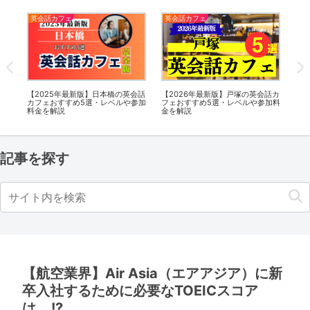
英会話カフェ
英会話カフェ
英
英会
【2025年最新版】日本橋の英会話
【2026年最新版】戸塚の英会話カ
【2
や参
カフェおすすめ5選・レベルや参加
フェおすすめ5選・レベルや参加料
フ
料金を解説
金を解説
金
記事を探す
【航空業界】Air Asia（エアアジア）に新
卒入社するために必要なTOEICスコア
は….!?