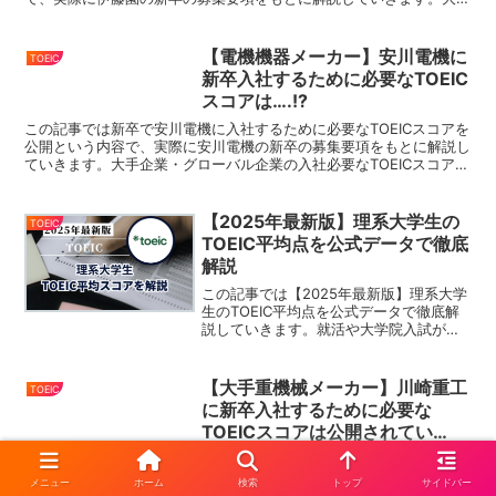
企業・グローバル企業の入社必要なTOEICスコアを...
【電機機器メーカー】安川電機に
TOEIC
新卒入社するために必要なTOEIC
スコアは….!?
この記事では新卒で安川電機に入社するために必要なTOEICスコアを
公開という内容で、実際に安川電機の新卒の募集要項をもとに解説し
ていきます。大手企業・グローバル企業の入社必要なTOEICスコアを
まとめているので、就活・転職の際にはこちらをぜ...
【2025年最新版】理系大学生の
TOEIC
TOEIC平均点を公式データで徹底
解説
この記事では【2025年最新版】理系大学
生のTOEIC平均点を公式データで徹底解
説していきます。就活や大学院入試が近
づいてくると、「英語力」を問われるこ
とが非常に多く、その中でも特にTOEIC
が重要な指標になってくることが多いで
【大手重機械メーカー】川崎重工
TOEIC
す。本記事で...
に新卒入社するために必要な
TOEICスコアは公開されてい
る！？
※この記事にはPRを含みますこの記事では新卒で川崎重工に入社する
ために必要なTOEICスコアを公開という内容で、実際に川崎重工の新
メニュー
ホーム
検索
トップ
サイドバー
卒の募集要項をもとに解説していきます。大手企業・グローバル企業