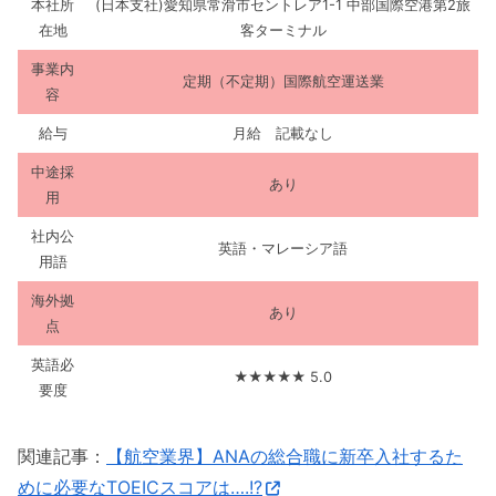
本社所
(日本支社)愛知県常滑市セントレア1-1 中部国際空港第2旅
在地
客ターミナル
事業内
定期（不定期）国際航空運送業
容
給与
月給 記載なし
中途採
あり
用
社内公
英語・マレーシア語
用語
海外拠
あり
点
英語必
★★★★★ 5.0
要度
関連記事：
【航空業界】ANAの総合職に新卒入社するた
めに必要なTOEICスコアは….!?