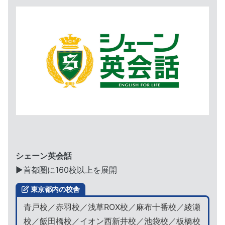
シェーン英会話
▶︎首都圏に160校以上を展開
東京都内の校舎
青戸校／赤羽校／浅草ROX校／麻布十番校／綾瀬
校／飯田橋校／イオン西新井校／池袋校／板橋校