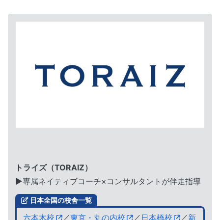
トライズ（TORAIZ）
▶︎専属ネイティブコーチ×コンサルタントが伴走指導
日本全国の校舎一覧
六本木校
／
東京・丸の内校
／
日本橋校
／
新