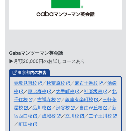
Gabaマンツーマン英会話
▶︎月額20,000円のお試しコースあり
東京都内の校舎
赤坂見附校
／
秋葉原校
／
麻布十番校
／
池袋
校
／
恵比寿校
／
大手町校
／
神楽坂校
／
北
千住校
／
吉祥寺校
／
銀座有楽町校
／
三軒茶
屋校
／
品川校
／
渋谷校
／
自由が丘校
／
新
宿西口校
／
成城校
／
立川校
／
二子玉川校
／
町田校