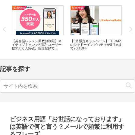
新着情報
新着情報
英
【英会話レッスン回数無制限】ネ
【8月限定キャンペーン】TORAIZ
【2
が
イティブキャンプが累計ユーザー
のシャドーイングバディが8月末ま
フ
数350万人突破、新規登録で
で20%OFF
金
Amazonギフト券5,000円プレゼ
ント！
記事を探す
ビジネス用語「お世話になっております」
は英語で何と言う？メールで頻繁に利用す
るフレーズ