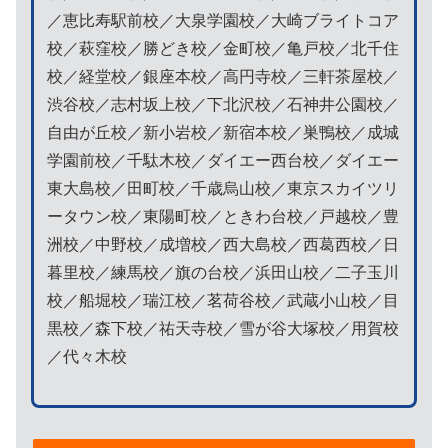
／恵比寿駅前校／大泉学園校／大崎ブライトコア
校／萩窪校／勝どき校／金町校／亀戸校／北千住
校／経堂校／銀座本校／高円寺校／三軒茶屋校／
渋谷校／志村坂上校／下北沢校／石神井公園校／
自由が丘校／新小岩校／新宿本校／巣鴨校／成城
学園前校／千駄木校／ダイエー西台校／ダイエー
東大島校／田町校／千歳烏山校／東京スカイツリ
ータウン校／東陽町校／ときわ台校／戸越校／豊
洲校／中野校／成増校／西大島校／西葛西校／日
暮里校／練馬校／旗の台校／浜田山校／二子玉川
校／船堀校／瑞江校／茗荷谷校／武蔵小山校／目
黒校／森下校／祐天寺校／雪が谷大塚校／用賀校
／代々木校