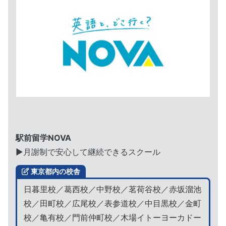
駅前留学NOVA
▶︎月謝制で安心して継続できるスクール
東京都内の校舎
日暮里校／葛西校／中野校／茗荷谷校／赤坂溜池
校／田町校／広尾校／表参道校／中目黒校／金町
校／亀有校／門前仲町校／木場イトーヨーカドー