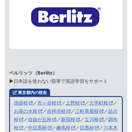
ベルリッツ（Berlitz）
▶︎日本語を使わない指導で英語学習をサポート
東京都内の校舎
池袋校
／
市ヶ谷校
／
上野校
／
大手町校
／
お茶の水校
／
吉祥寺校
／
三軒茶屋校
／
品川
校
／
自由が丘校
／
新宿校
／
立川校
／
調布
校
／
中目黒校
／
練馬校
／
目黒校
／
六本木