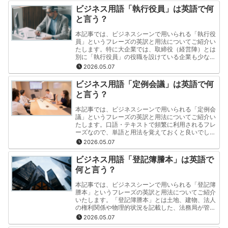
ビジネス用語「執行役員」は英語で何
と言う？
本記事では、ビジネスシーンで用いられる「執行役
員」というフレーズの英訳と用法についてご紹介い
たします。特に大企業では、取締役（経営陣）とは
別に「執行役員」の役職を設けている企業も少なく
ありません。この記事では「執行役員」というフレ
2026.05.07
ーズの英訳と用法を"分かりやすく・簡潔"にご紹介
いたします。
ビジネス用語「定例会議」は英語で何
と言う？
本記事では、ビジネスシーンで用いられる「定例会
議」というフレーズの英訳と用法についてご紹介い
たします。口語・テキストで頻繁に利用されるフレ
ーズなので、単語と用法を覚えておくと良いでしょ
う。この記事では「定例会議」というフレーズの英
2026.05.07
訳と用法を"分かりやすく・簡潔"にご紹介いたしま
す。
ビジネス用語「登記簿謄本」は英語で
何と言う？
本記事では、ビジネスシーンで用いられる「登記簿
謄本」というフレーズの英訳と用法についてご紹介
いたします。「登記簿謄本」とは土地、建物、法人
の権利関係や物理的状況を記載した、法務局が管理
する公的書類のことを指します。この記事では「登
2026.05.07
記簿謄本」というフレーズの英訳と用法を"分かり