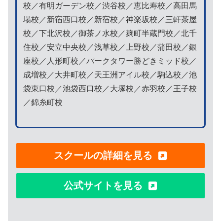
校／有明ガーデン校／渋谷校／恵比寿校／高田馬
場校／新宿西口校／新宿校／神楽坂校／三軒茶屋
校／下北沢校／御茶ノ水校／麹町半蔵門校／北千
住校／安立中央校／浅草校／上野校／蒲田校／銀
座校／人形町校／パークタワー勝どきミッド校／
成増校／大井町校／天王洲アイル校／駒込校／池
袋東口校／池袋西口校／大塚校／赤羽校／王子校
／錦糸町校
スクールの詳細を見る
公式サイトを見る