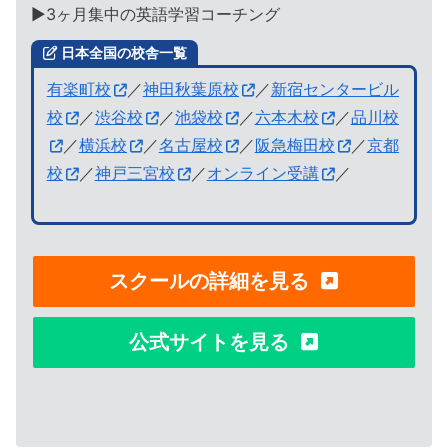
▶︎3ヶ月集中の英語学習コーチング
日本全国の校舎一覧
有楽町校
／
神田秋葉原校
／
新宿センタービル
校
／
渋谷校
／
池袋校
／
六本木校
／
品川校
／
横浜校
／
名古屋校
／
阪急梅田校
／
京都
校
／
神戸三宮校
／
オンライン受講
／
スクールの詳細を見る
公式サイトを見る