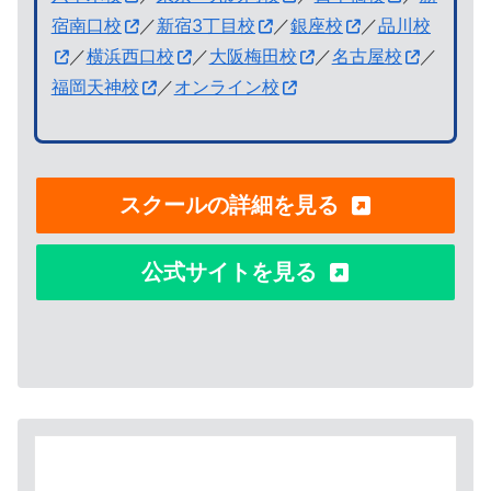
宿南口校
／
新宿3丁目校
／
銀座校
／
品川校
／
横浜西口校
／
大阪梅田校
／
名古屋校
／
福岡天神校
／
オンライン校
スクールの詳細を見る
公式サイトを見る