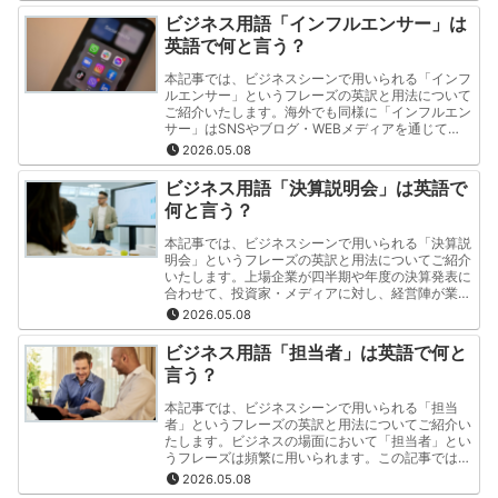
ら取得することができます。
ビジネス用語「インフルエンサー」は
英語で何と言う？
本記事では、ビジネスシーンで用いられる「インフ
ルエンサー」というフレーズの英訳と用法について
ご紹介いたします。海外でも同様に「インフルエン
サー」はSNSやブログ・WEBメディアを通じて
人々の購買行動に影響を与える人物として認識され
2026.05.08
ています。この記事では「インフルエンサー」とい
うフレーズの英訳と用法を"分かりやすく・簡潔"に
ビジネス用語「決算説明会」は英語で
ご紹介いたします。
何と言う？
本記事では、ビジネスシーンで用いられる「決算説
明会」というフレーズの英訳と用法についてご紹介
いたします。上場企業が四半期や年度の決算発表に
合わせて、投資家・メディアに対し、経営陣が業
績、成長戦略、見通しを直接説明する場のことを指
2026.05.08
します。この記事では「決算説明会」というフレー
ズの英訳と用法を"分かりやすく・簡潔"にご紹介い
ビジネス用語「担当者」は英語で何と
たします。
言う？
本記事では、ビジネスシーンで用いられる「担当
者」というフレーズの英訳と用法についてご紹介い
たします。ビジネスの場面において「担当者」とい
うフレーズは頻繁に用いられます。この記事では
「担当者」というフレーズの英訳と用法を"分かり
2026.05.08
やすく・簡潔"にご紹介いたします。