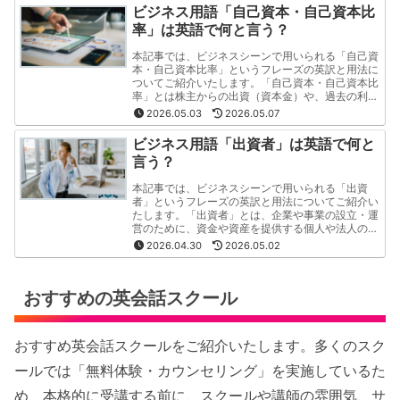
やすく・簡潔"にご紹介いたします。
ビジネス用語「自己資本・自己資本比
率」は英語で何と言う？
本記事では、ビジネスシーンで用いられる「自己資
本・自己資本比率」というフレーズの英訳と用法に
ついてご紹介いたします。「自己資本・自己資本比
率」とは株主からの出資（資本金）や、過去の利益
の積み立て（利益剰余金）で構成されているもので
2026.05.03
2026.05.07
す。
ビジネス用語「出資者」は英語で何と
言う？
本記事では、ビジネスシーンで用いられる「出資
者」というフレーズの英訳と用法についてご紹介い
たします。「出資者」とは、企業や事業の設立・運
営のために、資金や資産を提供する個人や法人のこ
とです。この記事では「出資者」というフレーズの
2026.04.30
2026.05.02
英訳と用法を"分かりやすく・簡潔"にご紹介いたし
ます。
おすすめの英会話スクール
おすすめ英会話スクールをご紹介いたします。多くのスク
ールでは「無料体験・カウンセリング」を実施しているた
め、本格的に受講する前に、スクールや講師の雰囲気、サ