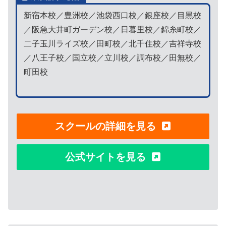
新宿本校／豊洲校／池袋西口校／銀座校／目黒校
／阪急大井町ガーデン校／日暮里校／錦糸町校／
二子玉川ライズ校／田町校／北千住校／吉祥寺校
／八王子校／国立校／立川校／調布校／田無校／
町田校
スクールの詳細を見る
公式サイトを見る