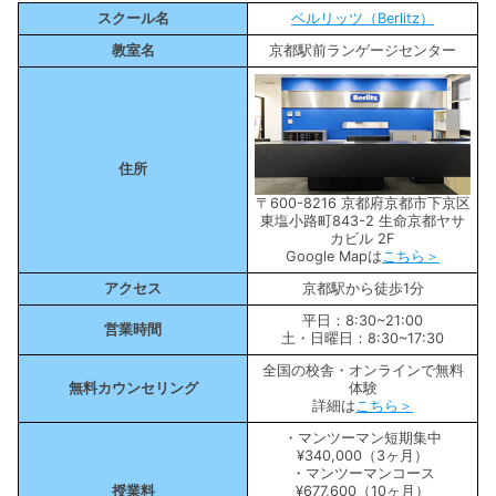
スクール名
ベルリッツ（Berlitz）
教室名
京都駅前ランゲージセンター
住所
〒600-8216 京都府京都市下京区
東塩小路町843-2 生命京都ヤサ
カビル 2F
Google Mapは
こちら＞
アクセス
京都駅から徒歩1分
平日：8:30~21:00
営業時間
土・日曜日：8:30~17:30
全国の校舎・オンラインで無料
無料カウンセリング
体験
詳細は
こちら＞
・マンツーマン短期集中
¥340,000（3ヶ月）
・マンツーマンコース
授業料
¥677,600（10ヶ月）