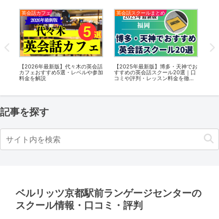
英会話カフェ
英会話スクールまとめ
英
話カ
【2026年最新版】代々木の英会話
【2025年最新版】博多・天神でお
【2
加料
カフェおすすめ5選・レベルや参加
すすめの英会話スクール20選｜口
話
料金を解説
コミや評判・レッスン料金を徹底
加
解説
記事を探す
ベルリッツ京都駅前ランゲージセンターの
スクール情報・口コミ・評判