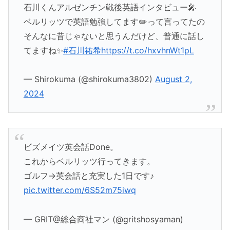
石川くんアルゼンチン戦後英語インタビュー🎤
ベルリッツで英語勉強してます✏️って言ってたの
そんなに昔じゃないと思うんだけど、普通に話し
てますね✨
#石川祐希
https://t.co/hxvhnWt1pL
— Shirokuma (@shirokuma3802)
August 2,
2024
ビズメイツ英会話Done。
これからベルリッツ行ってきます。
ゴルフ→英会話と充実した1日です♪
pic.twitter.com/6S52m75iwq
— GRIT@総合商社マン (@gritshosyaman)