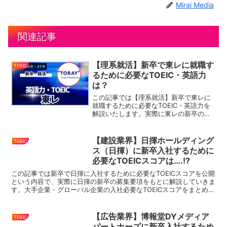
Mirai Media
関連記事
【理系就活】新卒で東レに就職す
TOEIC
るために必要なTOEIC・英語力
は？
この記事では【理系就活】新卒で東レに
就職するために必要なTOEIC・英語力を
解説いたします。実際に東レの新卒の募
集要項をもとに解説していきます。今回
ご紹介する東レ以外にも、大手企業・グ
ローバル企業の入社必要なTOEICスコア
【建設業界】日揮ホールディング
TOEIC
をまとめているの...
ス（日揮）に新卒入社するために
必要なTOEICスコアは….!?
この記事では新卒で日揮に入社するために必要なTOEICスコアを公開
という内容で、実際に日揮の新卒の募集要項をもとに解説していきま
す。大手企業・グローバル企業の入社必要なTOEICスコアをまとめて
いるので、就活・転職の際にはこちらをぜひ参考に...
【広告業界】博報堂DYメディア
TOEIC
パートナーズに新卒入社するため