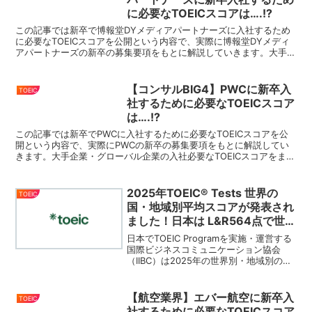
に必要なTOEICスコアは….!?
この記事では新卒で博報堂DYメディアパートナーズに入社するため
に必要なTOEICスコアを公開という内容で、実際に博報堂DYメディ
アパートナーズの新卒の募集要項をもとに解説していきます。大手企
業・グローバル企業の入社必要なTOEICスコアをま...
【コンサルBIG4】PWCに新卒入
TOEIC
社するために必要なTOEICスコア
は….!?
この記事では新卒でPWCに入社するために必要なTOEICスコアを公
開という内容で、実際にPWCの新卒の募集要項をもとに解説してい
きます。大手企業・グローバル企業の入社必要なTOEICスコアをまと
めているので、就活・転職の際にはこちらをぜひ参...
2025年TOEIC® Tests 世界の
TOEIC
国・地域別平均スコアが発表され
ました！日本は L&R564点で世界
30位
日本でTOEIC Programを実施・運営する
国際ビジネスコミュニケーション協会
（IIBC）は2025年の世界別・地域別の平
均スコアを公表しました。この記事には
PRを含みます2025年日本のTOEIC L&R平
均スコア日本のTOEIC L...
【航空業界】エバー航空に新卒入
TOEIC
社するために必要なTOEICスコア