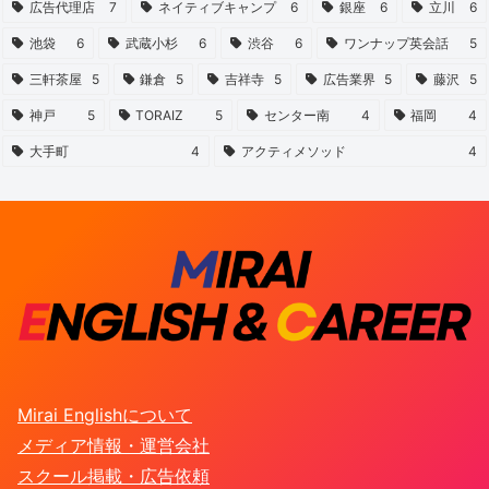
広告代理店
7
ネイティブキャンプ
6
銀座
6
立川
6
池袋
6
武蔵小杉
6
渋谷
6
ワンナップ英会話
5
三軒茶屋
5
鎌倉
5
吉祥寺
5
広告業界
5
藤沢
5
神戸
5
TORAIZ
5
センター南
4
福岡
4
大手町
4
アクティメソッド
4
Mirai Englishについて
メディア情報・運営会社
スクール掲載・広告依頼