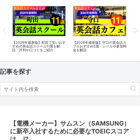
英会話カフェ
英会話カフェ
口の英会話カ
【2026年最新版】高輪ゲートウェ
【2026年最新版】国立の英会話
ベルや参加料
イの英会話カフェおすすめ5選・レ
フェおすすめ5選・レベルや参加
ベルや参加料金を解説
金を解説
記事を探す
【電機メーカー】サムスン（SAMSUNG）
に新卒入社するために必要なTOEICスコア
は….!?