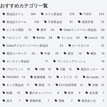
おすすめカテゴリ一覧
英会話カフェ
284
カフェ英会話
278
TOEIC
243
英会話スクール
159
子供英会話
81
英語学習
74
ビジネス用語
70
新卒
40
Gabaマンツーマン英会話
39
ベルリッツ
39
Berlitz
38
ランカル
36
Lancul
35
Gaba子どもマンツーマン英会話
33
ビースタジオ
32
英語コーチング
30
中途
26
就活
19
横浜
19
オンライン英会話
17
ワンコイングリッシュ
16
プログリット
16
川崎
16
大阪
15
英語サッカー
14
PROGRIT
14
新着情報
13
トライズ
12
Be studio
11
キッズ英会話
11
新宿
11
ECC外語学院
10
京都
10
転職
10
夏のキャンペーン
9
留学
9
名古屋
7
品川
7
英検対策
7
英検
7
新百合ヶ丘
7