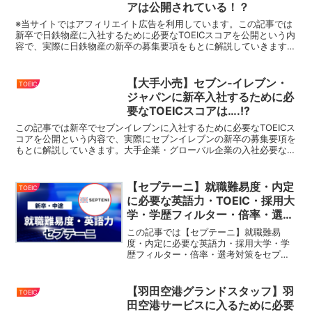
アは公開されている！？
※当サイトではアフィリエイト広告を利用しています。この記事では
新卒で日鉄物産に入社するために必要なTOEICスコアを公開という内
容で、実際に日鉄物産の新卒の募集要項をもとに解説していきます。
大手企業・グローバル企業の入社必要なTOEICスコ...
【大手小売】セブン‐イレブン・
TOEIC
ジャパンに新卒入社するために必
要なTOEICスコアは….!?
この記事では新卒でセブンイレブンに入社するために必要なTOEICス
コアを公開という内容で、実際にセブンイレブンの新卒の募集要項を
もとに解説していきます。大手企業・グローバル企業の入社必要な
TOEICスコアをまとめているので、就活・転職の際に...
【セプテーニ】就職難易度・内定
TOEIC
に必要な英語力・TOEIC・採用大
学・学歴フィルター・倍率・選考
対策を解説
この記事では【セプテーニ】就職難易
度・内定に必要な英語力・採用大学・学
歴フィルター・倍率・選考対策をセプテ
ーニの新卒募集要項をもとに解説してい
きます。今回ご紹介するセプテーニを含
む、大手企業・グローバル企業の内定を
【羽田空港グランドスタッフ】羽
TOEIC
獲得するため取得しておきた...
田空港サービスに入るために必要