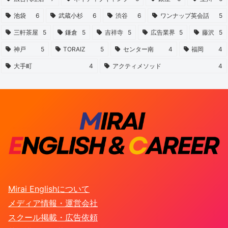
池袋
6
武蔵小杉
6
渋谷
6
ワンナップ英会話
5
三軒茶屋
5
鎌倉
5
吉祥寺
5
広告業界
5
藤沢
5
神戸
5
TORAIZ
5
センター南
4
福岡
4
大手町
4
アクティメソッド
4
Mirai Englishについて
メディア情報・運営会社
スクール掲載・広告依頼