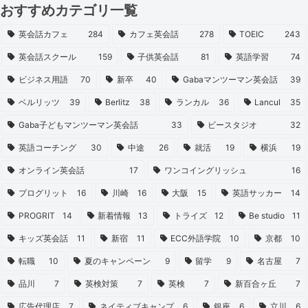
おすすめカテゴリ一覧
英会話カフェ
284
カフェ英会話
278
TOEIC
243
英会話スクール
159
子供英会話
81
英語学習
74
ビジネス用語
70
新卒
40
Gabaマンツーマン英会話
39
ベルリッツ
39
Berlitz
38
ランカル
36
Lancul
35
Gaba子どもマンツーマン英会話
33
ビースタジオ
32
英語コーチング
30
中途
26
就活
19
横浜
19
オンライン英会話
17
ワンコイングリッシュ
16
プログリット
16
川崎
16
大阪
15
英語サッカー
14
PROGRIT
14
新着情報
13
トライズ
12
Be studio
11
キッズ英会話
11
新宿
11
ECC外語学院
10
京都
10
転職
10
夏のキャンペーン
9
留学
9
名古屋
7
品川
7
英検対策
7
英検
7
新百合ヶ丘
7
広告代理店
7
ネイティブキャンプ
6
銀座
6
立川
6