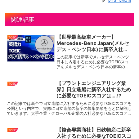
Mirai Media
関連記事
【世界最高級車メーカー】
TOEIC
Mercedes-Benz Japan(メルセ
デス・ベンツ日本)に新卒入社す
るために必要なTOEICスコア
この記事では新卒でメルセデス・ベンツ
は….!?
日本に内定するために必要なTOEICスコ
アをメルセデス・ベンツ日本の新卒の募
集要項をもとに解説していきます。今回
ご紹介するメルセデス・ベンツ日本以外
にも、大手企業・グローバル企業の入社
【プラントエンジニアリング業
TOEIC
必要なTOEICスコ...
界】日立造船に新卒入社するため
に必要なTOEICスコアは….!?
この記事では新卒で日立造船に入社するために必要なTOEICスコアを
公開という内容で、実際に日立造船の新卒の募集要項をもとに解説し
ていきます。大手企業・グローバル企業の入社必要なTOEICスコアを
まとめているので、就活・転職の際にはこちらをぜ...
【複合専業商社】日鉄物産に新卒
TOEIC
入社するために必要なTOEICスコ