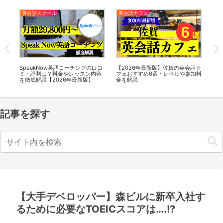
英会話カフェ
英会話カフェ
新版】佐賀の英会話カ
【2025年最新版】原宿の英会話カ
【2026年最新版】川越の
選・レベルや参加料
フェおすすめ5選・レベルや参加料
フェおすすめ5選・レベル
金を解説
金を解説
記事を探す
【大手デベロッパー】森ビルに新卒入社す
るために必要なTOEICスコアは….!?