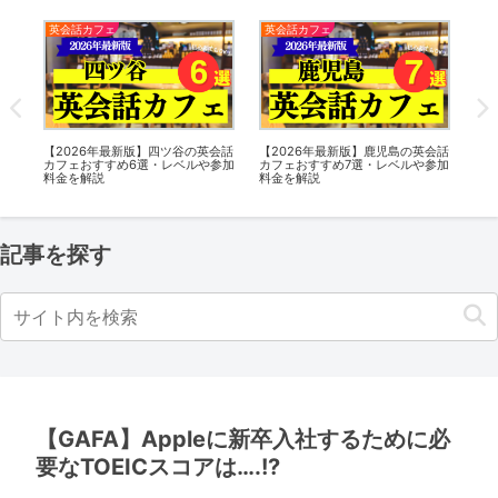
英会話カフェ
英会話カフェ
英会話カ
【2026年最新版】鹿児島の英会話
【2026年最新版】鴨居の英会話カ
【2026
カフェおすすめ7選・レベルや参加
フェおすすめ5選・レベルや参加料
フェおす
料金を解説
金を解説
金を解説
記事を探す
【GAFA】Appleに新卒入社するために必
要なTOEICスコアは….!?