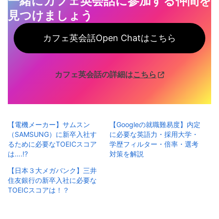
一緒にカフェ英会話に参加する仲間を
見つけ
ましょう
カフェ英会話Open Chatはこちら
カフェ英会話の詳細は
こちら
【電機メーカー】サムスン
【Googleの就職難易度】内定
（SAMSUNG）に新卒入社す
に必要な英語力・採用大学・
るために必要なTOEICスコア
学歴フィルター・倍率・選考
は….!?
対策を解説
【日本３大メガバンク】三井
住友銀行の新卒入社に必要な
TOEICスコアは！？