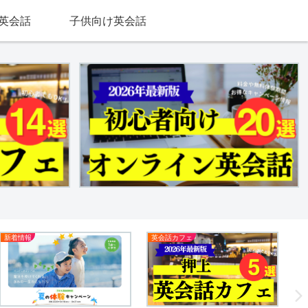
英会話
子供向け英会話
新着情報
英会話カフェ
新