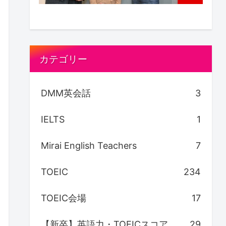
カテゴリー
DMM英会話
3
IELTS
1
Mirai English Teachers
7
TOEIC
234
TOEIC会場
17
【新卒】英語力・TOEICスコア
29