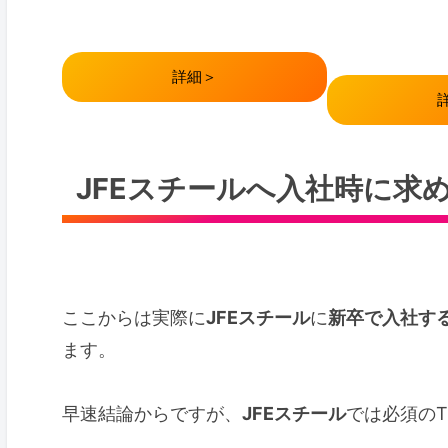
詳細＞
JFEスチールへ入社時に求め
ここからは実際に
JFEスチール
に
新卒で入社する
ます。
早速結論からですが、
JFEスチール
では必須のT