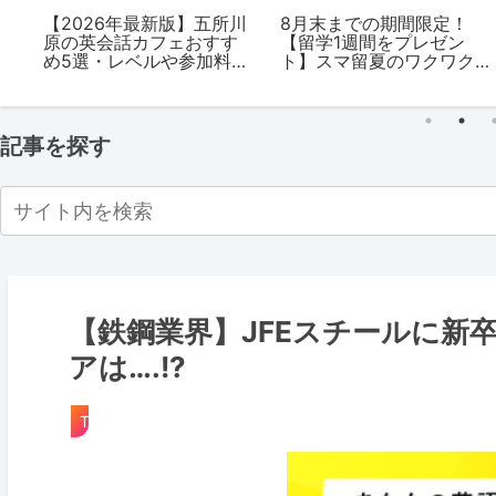
の
【2026年最新版】五所川
8月末までの期間限定！
原の英会話カフェおすす
【留学1週間をプレゼン
を
め5選・レベルや参加料金
ト】スマ留夏のワクワク
を解説
キャンペーンがスタート
記事を探す
【鉄鋼業界】JFEスチールに新卒
アは….!?
TOEIC