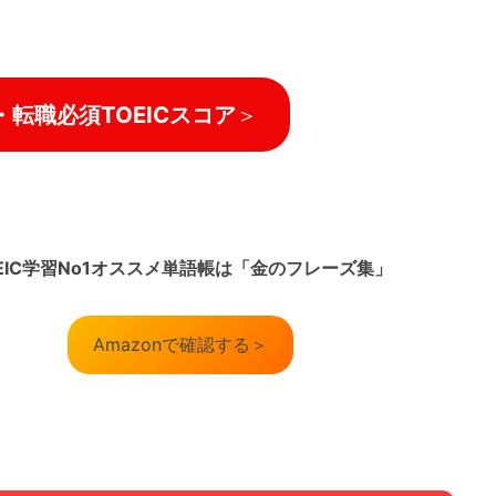
転職必須TOEICスコア
＞
EIC学習No1オススメ単語帳は「金のフレーズ集」
Amazonで確認する＞