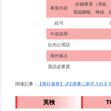
鉄鋼事業（薄板、
事業内容
電磁鋼板、棒線、
給与
中途採用
社内公用語
海外拠点
英語必要度
関連記事：
【商社業界】JFE商事に新卒入社するた
英検
T