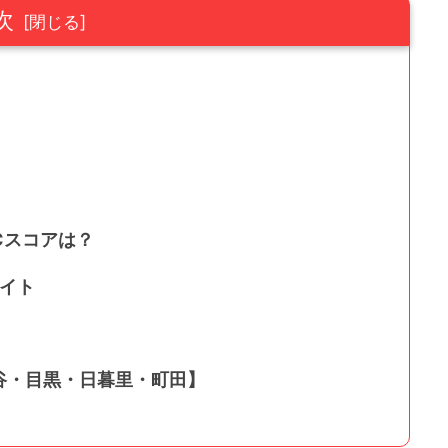
次
Cスコアは？
サイト
谷・目黒・日暮里・町田】