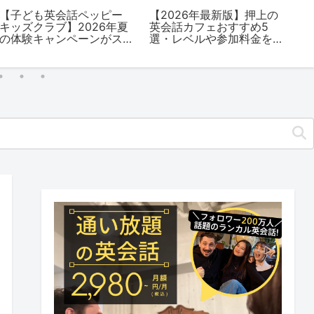
【子ども英会話ペッピー
【2026年最新版】押上の
イ
キッズクラブ】2026年夏
英会話カフェおすすめ5
年
の体験キャンペーンがス
選・レベルや参加料金を
木
タート・早く受けるとお
解説
トク度がUP！