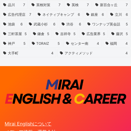
品川
7
英検対策
7
英検
7
新百合ヶ丘
7
広告代理店
7
ネイティブキャンプ
6
銀座
6
立川
6
池袋
6
武蔵小杉
6
渋谷
6
ワンナップ英会話
5
三軒茶屋
5
鎌倉
5
吉祥寺
5
広告業界
5
藤沢
5
神戸
5
TORAIZ
5
センター南
4
福岡
4
大手町
4
アクティメソッド
4
Mirai Englishについて