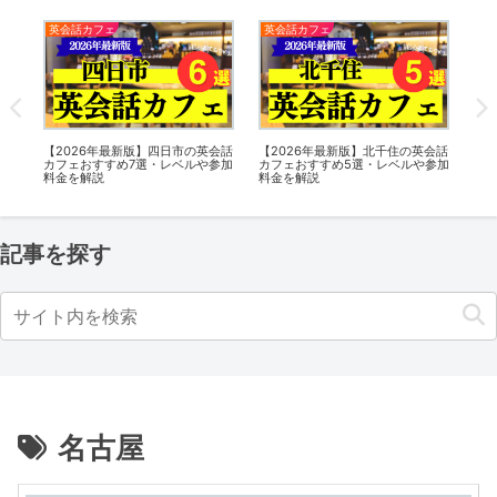
英会話カフェ
英会話カフェ
英
話カ
【2026年最新版】四日市の英会話
【2026年最新版】北千住の英会話
【2
加料
カフェおすすめ7選・レベルや参加
カフェおすすめ5選・レベルや参加
会
料金を解説
料金を解説
参
記事を探す
名古屋