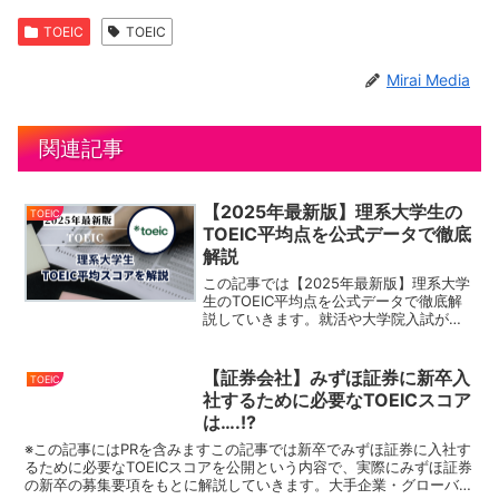
TOEIC
TOEIC
Mirai Media
関連記事
【2025年最新版】理系大学生の
TOEIC
TOEIC平均点を公式データで徹底
解説
この記事では【2025年最新版】理系大学
生のTOEIC平均点を公式データで徹底解
説していきます。就活や大学院入試が近
づいてくると、「英語力」を問われるこ
とが非常に多く、その中でも特にTOEIC
が重要な指標になってくることが多いで
【証券会社】みずほ証券に新卒入
TOEIC
す。本記事で...
社するために必要なTOEICスコア
は….!?
※この記事にはPRを含みますこの記事では新卒でみずほ証券に入社す
るために必要なTOEICスコアを公開という内容で、実際にみずほ証券
の新卒の募集要項をもとに解説していきます。大手企業・グローバル