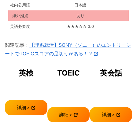
社内公用語
日本語
海外拠点
あり
英語必要度
★★★☆☆ 3.0
関連記事：
【理系就活】SONY（ソニー）のエントリーシ
ートでTOEICスコアの足切りがある！？
英検
TOEIC
英会話
詳細＞
詳細＞
詳細＞