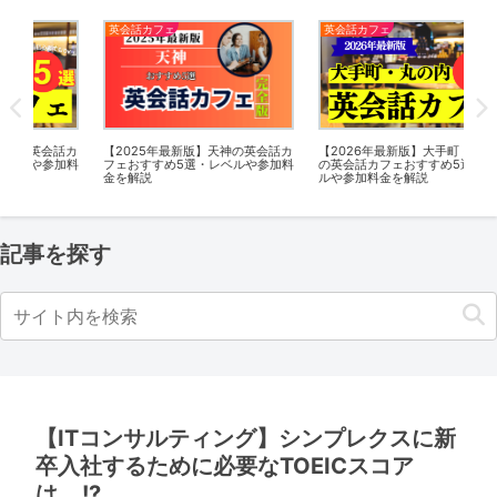
英会話カフェ
英会話カフェ
英
話カ
【2025年最新版】天神の英会話カ
【2026年最新版】大手町・丸の内
【2
加料
フェおすすめ5選・レベルや参加料
の英会話カフェおすすめ5選・レベ
フ
金を解説
ルや参加料金を解説
金
記事を探す
【ITコンサルティング】シンプレクスに新
卒入社するために必要なTOEICスコア
は….!?