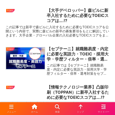
企業の入社必要なTOEICスコアをまとめているの...
【大手デベロッパー】森ビルに新
TOEIC
卒入社するために必要なTOEICス
コアは….!?
この記事では新卒で森ビルに入社するために必要なTOEICスコアを公
開という内容で、実際に森ビルの新卒の募集要項をもとに解説してい
きます。大手企業・グローバル企業の入社必要なTOEICスコアをまと
めているので、就活・転職の際にはこちらをぜひ参...
【セプテーニ】就職難易度・内定
TOEIC
に必要な英語力・TOEIC・採用大
学・学歴フィルター・倍率・選考
対策を解説
この記事では【セプテーニ】就職難易
度・内定に必要な英語力・採用大学・学
歴フィルター・倍率・選考対策をセプテ
ーニの新卒募集要項をもとに解説してい
きます。今回ご紹介するセプテーニを含
む、大手企業・グローバル企業の内定を
【情報テクノロジー業界】凸版印
TOEIC
獲得するため取得しておきた...
刷（TOPPAN）に新卒入社するた
めに必要なTOEICスコアは….!?
この記事では新卒で凸版印刷（TOPPAN）に入社するために必要な
TOEICスコアを公開という内容で、実際に凸版印刷（TOPPAN）の新
卒の募集要項をもとに解説していきます。大手企業・グローバル企業
メニュー
ホーム
検索
トップ
サイドバー