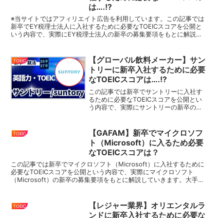
は….!?
※当サイトではアフィリエイト広告を利用しています。この記事では
新卒でEY税理士法人に入社するために必要なTOEICスコアを公開と
いう内容で、実際にEY税理士法人の新卒の募集要項をもとに解説し
ていきます。大手企業・グローバル企業の入社必要なT...
【グローバル飲料メーカー】サン
TOEIC
トリーに新卒入社するために必要
なTOEICスコアは….!?
この記事では新卒でサントリーに入社す
るために必要なTOEICスコアを公開とい
う内容で、実際にサントリーの新卒の募
集要項をもとに解説していきます。大手
企業・グローバル企業の入社必要な
TOEICスコアをまとめているので、就
【GAFAM】新卒でマイクロソフ
TOEIC
活・転職の際にはこちら...
ト（Microsoft）に入るため必要
なTOEICスコアは？
この記事では新卒でマイクロソフト（Microsoft）に入社するために
必要なTOEICスコアを公開という内容で、実際にマイクロソフト
（Microsoft）の新卒の募集要項をもとに解説していきます。大手企
業・グローバル企業の入社必要なTOEI...
【レジャー業界】オリエンタルラ
TOEIC
ンドに新卒入社するために必要な