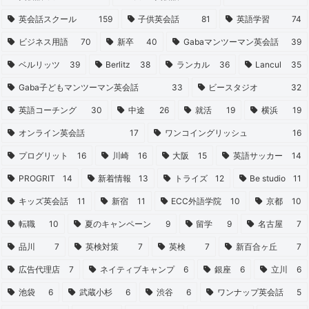
英会話スクール
159
子供英会話
81
英語学習
74
ビジネス用語
70
新卒
40
Gabaマンツーマン英会話
39
ベルリッツ
39
Berlitz
38
ランカル
36
Lancul
35
Gaba子どもマンツーマン英会話
33
ビースタジオ
32
英語コーチング
30
中途
26
就活
19
横浜
19
オンライン英会話
17
ワンコイングリッシュ
16
プログリット
16
川崎
16
大阪
15
英語サッカー
14
PROGRIT
14
新着情報
13
トライズ
12
Be studio
11
キッズ英会話
11
新宿
11
ECC外語学院
10
京都
10
転職
10
夏のキャンペーン
9
留学
9
名古屋
7
品川
7
英検対策
7
英検
7
新百合ヶ丘
7
広告代理店
7
ネイティブキャンプ
6
銀座
6
立川
6
池袋
6
武蔵小杉
6
渋谷
6
ワンナップ英会話
5