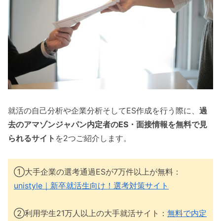
就活の自己分析や企業分析そしてES作成を行う際に、
過
去のアマゾンジャパン内定者のES・面接情報を無料で見
られるサイト
を2つご紹介します。
①大手企業の選考通過ESが7万件以上が無料：
unistyle｜新卒就活生向け！選考対策サイト
②利用学生21万人以上の大手就活サイト：
無料で内定