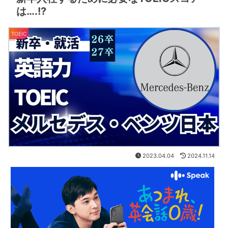
は….!?
TOEIC
2023.04.04
2024.11.14