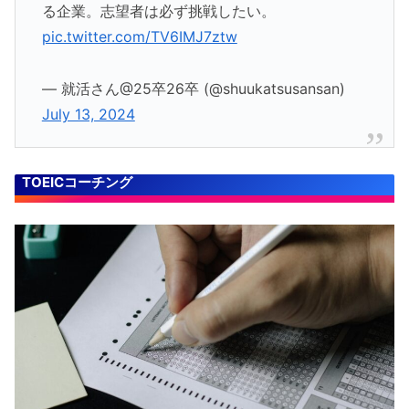
る企業。志望者は必ず挑戦したい。
pic.twitter.com/TV6IMJ7ztw
— 就活さん@25卒26卒 (@shuukatsusansan)
July 13, 2024
TOEICコーチング