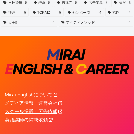
三軒茶屋
5
鎌倉
5
吉祥寺
5
広告業界
5
藤沢
5
神戸
5
TORAIZ
5
センター南
4
福岡
4
大手町
4
アクティメソッド
4
Mirai Englishについて
メディア情報・運営会社
スクール掲載・広告依頼
英語講師の掲載依頼