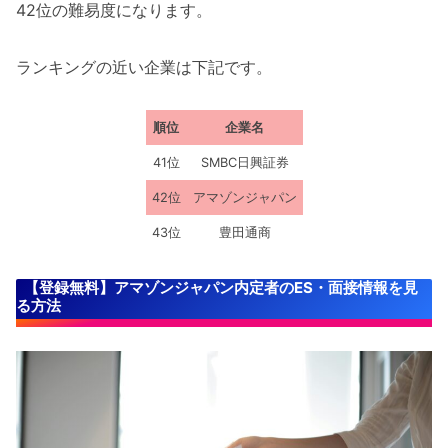
42位の難易度になります。
ランキングの近い企業は下記です。
順位
企業名
41位
SMBC日興証券
42位
アマゾンジャパン
43位
豊田通商
【登録無料】アマゾンジャパン内定者のES・面接情報を見
る方法