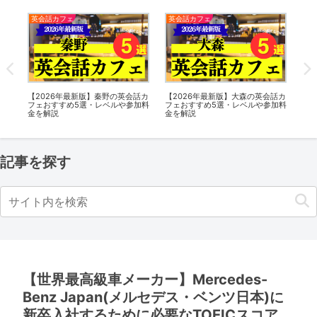
英会話カフェ
英会話カフェ
英
話カ
【2026年最新版】秦野の英会話カ
【2026年最新版】大森の英会話カ
【2
加料
フェおすすめ5選・レベルや参加料
フェおすすめ5選・レベルや参加料
英
金を解説
金を解説
や
記事を探す
【世界最高級車メーカー】Mercedes-
Benz Japan(メルセデス・ベンツ日本)に
新卒入社するために必要なTOEICスコア