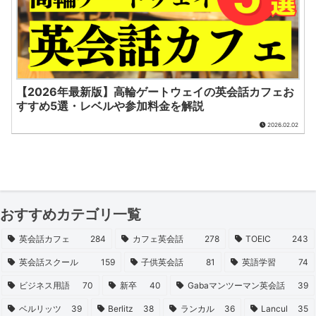
【2026年最新版】高輪ゲートウェイの英会話カフェお
すすめ5選・レベルや参加料金を解説
2026.02.02
おすすめカテゴリ一覧
英会話カフェ
284
カフェ英会話
278
TOEIC
243
英会話スクール
159
子供英会話
81
英語学習
74
ビジネス用語
70
新卒
40
Gabaマンツーマン英会話
39
ベルリッツ
39
Berlitz
38
ランカル
36
Lancul
35