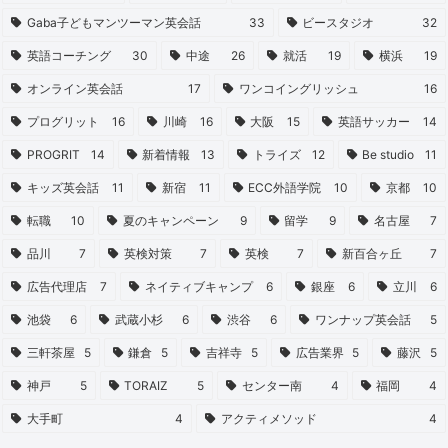
Gaba子どもマンツーマン英会話
33
ビースタジオ
32
英語コーチング
30
中途
26
就活
19
横浜
19
オンライン英会話
17
ワンコイングリッシュ
16
プログリット
16
川崎
16
大阪
15
英語サッカー
14
PROGRIT
14
新着情報
13
トライズ
12
Be studio
11
キッズ英会話
11
新宿
11
ECC外語学院
10
京都
10
転職
10
夏のキャンペーン
9
留学
9
名古屋
7
品川
7
英検対策
7
英検
7
新百合ヶ丘
7
広告代理店
7
ネイティブキャンプ
6
銀座
6
立川
6
池袋
6
武蔵小杉
6
渋谷
6
ワンナップ英会話
5
三軒茶屋
5
鎌倉
5
吉祥寺
5
広告業界
5
藤沢
5
神戸
5
TORAIZ
5
センター南
4
福岡
4
大手町
4
アクティメソッド
4