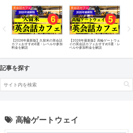
英会話カフェ
英会話カフェ
新
話カ
【2026年最新版】久留米の英会話
ワ
【2026年最新版】高輪ゲートウェ
加料
カフェおすすめ6選・レベルや参加
5万
イの英会話カフェおすすめ5選・レ
料金を解説
ス
ベルや参加料金を解説
記事を探す
高輪ゲートウェイ